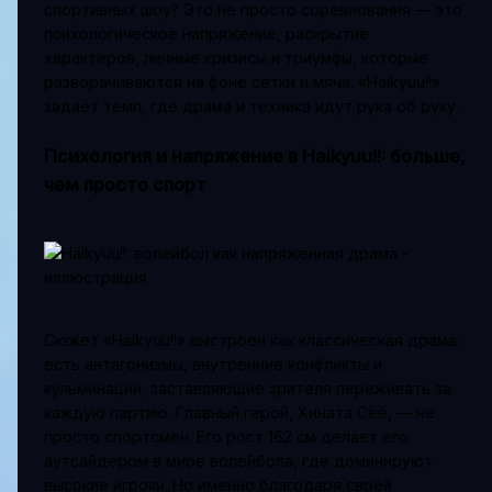
спортивных шоу? Это не просто соревнования — это
психологическое напряжение, раскрытие
характеров, личные кризисы и триумфы, которые
разворачиваются на фоне сетки и мяча. «Haikyuu!!»
задаёт темп, где драма и техника идут рука об руку.
Психология и напряжение в Haikyuu!!: больше,
чем просто спорт
Сюжет «Haikyuu!!» выстроен как классическая драма:
есть антагонизмы, внутренние конфликты и
кульминации, заставляющие зрителя переживать за
каждую партию. Главный герой, Хината Сёё, — не
просто спортсмен. Его рост 162 см делает его
аутсайдером в мире волейбола, где доминируют
высокие игроки. Но именно благодаря своей