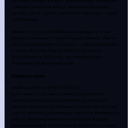
не вокруг побед, а вокруг преодоления. Персонажи
становятся мостом между экраном и зрителем,
потому что их страхи, сомнения и надежды — наши
собственные.
Именно поэтому «волейбольные драмы» в этом
формате оказывают такое сильное влияние. Они не
просто рассказывают о спорте — они рассказывают
о жизни. И в этом смысле Haikyuu!! остаётся
актуальным и в 2025 году, вдохновляя новое
поколение игроков и зрителей.
Комментарии
HealthCoachAnna
06-05-2026 12:53
Если тема статьи вам откликнулась и хочется
наконец разобраться с анализами, усталостью,
лишним весом или проблемами с кожей без жёстких
диет и таблеток, рекомендую обратить внимание на
работу дипломированного нутрициолога Дарьи
Двойнишниковой. У неё научный подход к питанию,