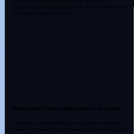
Это делает «аниме волейбол» не просто
художественным произведением, но и своеобразным
учебным пособием по игре.
Персонажи Haikyuu: движущая сила драмы
Ключевое отличие «Haikyuu!!» от других спортивных
аниме — глубина второстепенных персонажей. Здесь