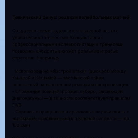
Технический фокус: реализм волейбольных матчей
Создатели аниме подошли к спортивной части с
удивительной точностью. Консультации с
профессиональными волейболистами и тренерами
позволили внедрить в сюжет реальные игровые
стратегии. Например:
- Использование «быстрой атаки» (quick set) между
Хинатой и Кагеямой — тактический приём,
основанный на мгновенной реакции и синхронизации.
- Отражение позиций игроков: либеро, связующий,
диагональный — в точности соответствует правилам
FIVB.
- Сервисы с вращением и прыжковые подачи сняты с
динамикой, приближенной к реальной скорости — до
100 км/ч.