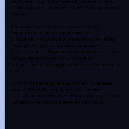
неудачами, работать в команде, принимать себя.
Сюжет построен по классической драматургической
схеме:
1. Завязка — встреча Хинаты и Кагеямы, их
напряжённое начало в одной команде.
2. Развитие — постепенное становление команды
Карасуно, встречи с сильными соперниками.
3. Кульминация — Национальный турнир и матчи, где
каждая партия может стать последней.
4. Развязка — взросление героев и их выборы после
школы.
Этот путь на удивление реалистичен. По данным
опроса NHK 2023 года, более 62% японских
школьников, игравших в волейбол, назвали «Haikyuu!!»
своим источником вдохновения и мотивации.