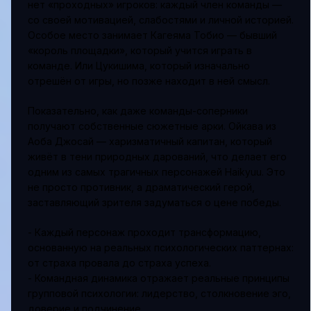
нет «проходных» игроков: каждый член команды —
со своей мотивацией, слабостями и личной историей.
Особое место занимает Кагеяма Тобио — бывший
«король площадки», который учится играть в
команде. Или Цукишима, который изначально
отрешён от игры, но позже находит в ней смысл.
Показательно, как даже команды-соперники
получают собственные сюжетные арки. Ойкава из
Аоба Джосай — харизматичный капитан, который
живёт в тени природных дарований, что делает его
одним из самых трагичных персонажей Haikyuu. Это
не просто противник, а драматический герой,
заставляющий зрителя задуматься о цене победы.
- Каждый персонаж проходит трансформацию,
основанную на реальных психологических паттернах:
от страха провала до страха успеха.
- Командная динамика отражает реальные принципы
групповой психологии: лидерство, столкновение эго,
доверие и подчинение.