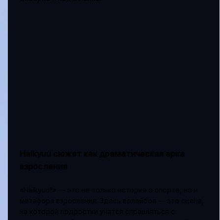
Haikyuu сюжет как драматическая арка
взросления
«Haikyuu!!» — это не только история о спорте, но и
метафора взросления. Здесь волейбол — это сцена,
на которой подростки учатся справляться с