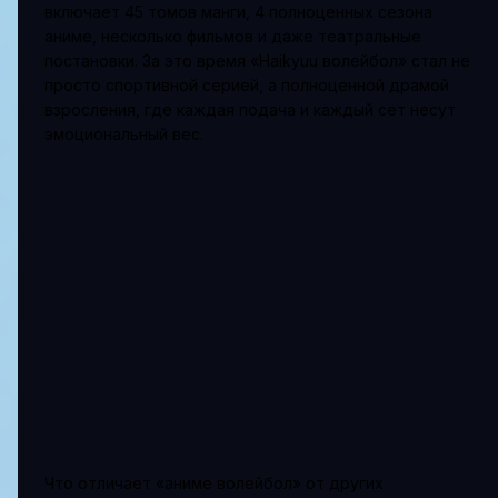
включает 45 томов манги, 4 полноценных сезона
аниме, несколько фильмов и даже театральные
постановки. За это время «Haikyuu волейбол» стал не
просто спортивной серией, а полноценной драмой
взросления, где каждая подача и каждый сет несут
эмоциональный вес.
Что отличает «аниме волейбол» от других