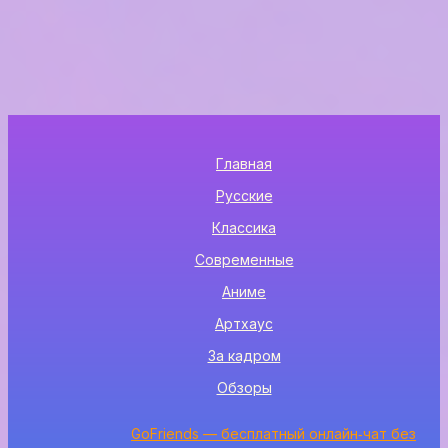
Главная
Русские
Классика
Современные
Аниме
Артхаус
За кадром
Обзоры
GoFriends — бесплатный онлайн‑чат без