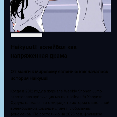
Haikyuu!!: волейбол как
напряженная драма
От манги к мировому явлению: как началась
история Haikyuu!!
Когда в 2012 году в журнале Weekly Shonen Jump
стартовала публикация манги «Haikyuu!!» Харуити
Фурудатэ, мало кто ожидал, что история о школьной
волейбольной команде станет глобальным
феноменом. По состоянию на 2025 год, франшиза