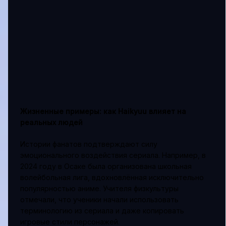
Жизненные примеры: как Haikyuu влияет на
реальных людей
Истории фанатов подтверждают силу
эмоционального воздействия сериала. Например, в
2024 году в Осаке была организована школьная
волейбольная лига, вдохновлённая исключительно
популярностью аниме. Учителя физкультуры
отмечали, что ученики начали использовать
терминологию из сериала и даже копировать
игровые стили персонажей.