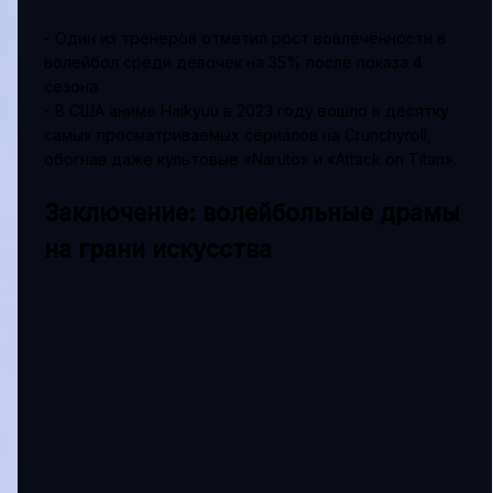
- Один из тренеров отметил рост вовлечённости в
волейбол среди девочек на 35% после показа 4
сезона.
- В США аниме Haikyuu в 2023 году вошло в десятку
самых просматриваемых сериалов на Crunchyroll,
обогнав даже культовые «Naruto» и «Attack on Titan».
Заключение: волейбольные драмы
на грани искусства