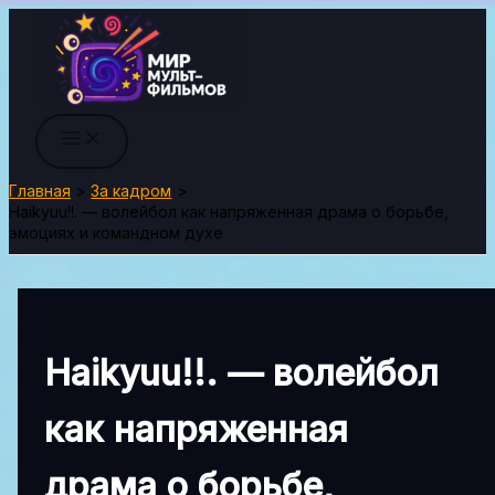
Перейти
к
содержимому
Главная
За кадром
Haikyuu!!. — волейбол как напряженная драма о борьбе,
эмоциях и командном духе
Haikyuu!!. — волейбол
как напряженная
драма о борьбе,