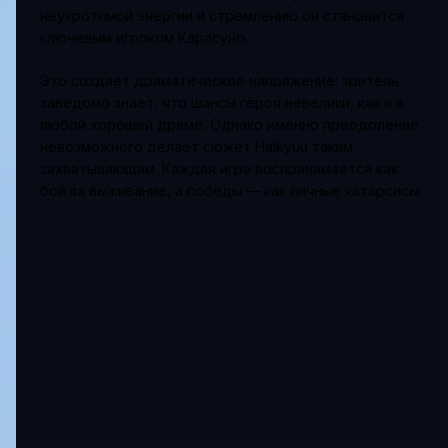
неукротимой энергии и стремлению он становится
ключевым игроком Карасуно.
Это создает драматическое напряжение: зритель
заведомо знает, что шансы героя невелики, как и в
любой хорошей драме. Однако именно преодоление
невозможного делает сюжет Haikyuu таким
захватывающим. Каждая игра воспринимается как
бой за выживание, а победы — как личные катарсисы.