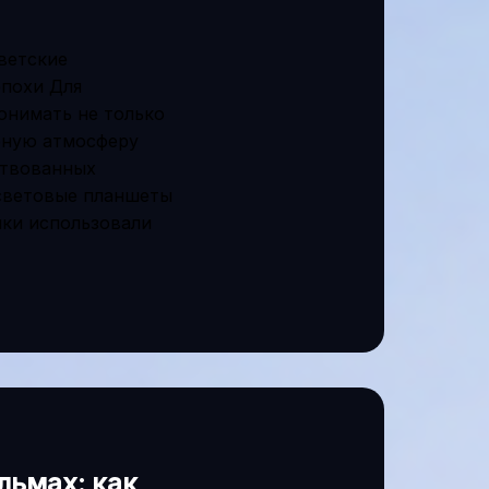
ветские
похи Для
онимать не только
урную атмосферу
ствованных
 световые планшеты
ики использовали
льмах: как