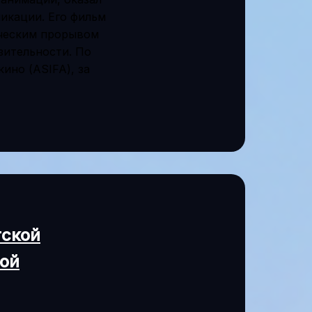
икации. Его фильм
ическим прорывом
зительности. По
но (ASIFA), за
тской
ной