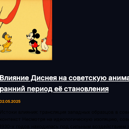
Влияние Диснея на советскую аним
ранний период её становления
02.05.2025
Истоки влияния: трансляция западных образцов в сов
контекст Несмотря на идеологическую изоляцию, сов
1930-х годов находилась под сильным воздействием 