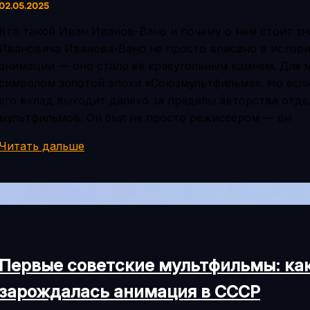
02.05.2025
Кто такой Иван Иванов-Вано и почему о нём стоит з
Ивановича Иванова-Вано не просто вписано в истор
анимации — оно стало её краеугольным камнем. Для м
символом золотой эпохи «Союзмультфильма». Но если
его вклад выходит далеко за пределы авторства отд
мультфильмов. Он был не просто режиссёром — он
Иван
Читать дальше
Иванов-
Вано
—
патриарх
советской
анимации
Первые советские мультфильмы: ка
и
основатель
зарождалась анимация в СССР
отечественной