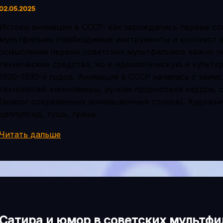
мультипликации
02.05.2025
Истоки анимации в СССР: как зарождались первые со
мультфильмы Необходимые инструменты и контекст э
осмысления первых советских мультфильмов важно п
технические средства, но и идеологическую и культ
1920–1930-х годов. Анимация в СССР началась с заим
технологий: кинокамеры, ручная прорисовка кадров,
(аналог современных анимационных столов). Художн
целлулоид, тушь, гуашь
Первые
Читать дальше
советские
мультфильмы:
как
зарождалась
анимация
в
Сатира и юмор в советских мультфи
СССР