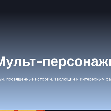
Мульт-персонаж
тьи, посвященные истории, эволюции и интересным ф