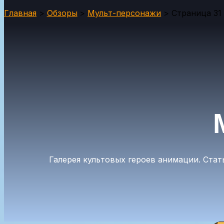
Главная
Обзоры
Мульт-персонажи
Страница 31
Галерея культовых героев анимации. Ста