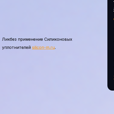
Ликбез применение Силиконовых
уплотнителей
silicon-m.ru
.