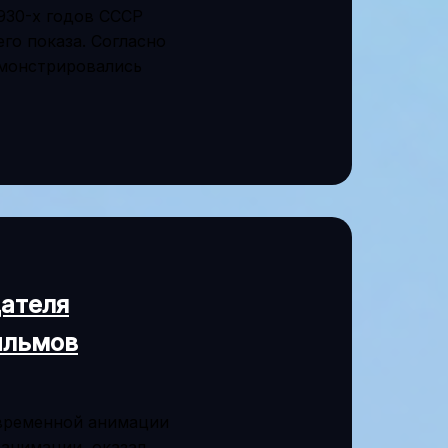
1930-х годов СССР
го показа. Согласно
емонстрировались
дателя
ильмов
овременной анимации
анимации, оказал