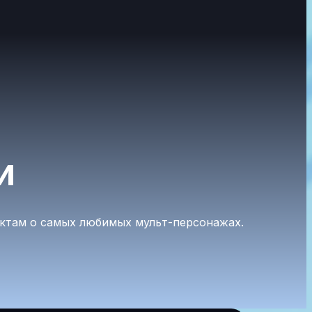
и
актам о самых любимых мульт-персонажах.