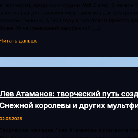
в частности, продукции студии Walt Disney. В начале 
закупил ряд диснеевских мультфильмов для внутренне
архивам Госкино, в 1933 году в советском прокате д
более 30 наименований зарубежной […]
Влияние
Читать дальше
Диснея
на
советскую
анимацию
в
ранний
Лев Атаманов: творческий путь соз
период
её
Снежной королевы и других мультф
становления
02.05.2025
Творческое наследие Льва Атаманова в контексте с
Лев Атаманов, один из основоположников советской 