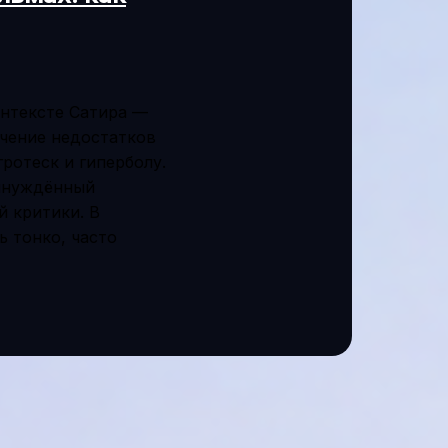
онтексте Сатира —
чение недостатков
ротеск и гиперболу.
ринуждённый
й критики. В
 тонко, часто