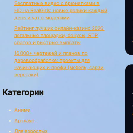
Бесплатные видео с брюнетками в
HD на RealGirls: новые ролики каждый
день и чат с моделями
Рейтинг лучших онлайн-казино 2026:
легальные площадки, бонусы, RTP
слотов и быстрые выплаты
16 000+ чертежей и планов по
деревообработке: проекты для
начинающих и профи (мебель, сараи,
верстаки)
Категории
Аниме
Артхаус
Для взрослых