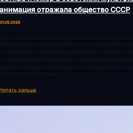
анимация отражала общество СССР
01.05.2025
Определение понятий: сатира и юмор в культурном к
это художественный приём, направленный на разобла
общества, отдельных лиц или явлений через иронию, г
Юмор, в отличие от сатиры, чаще носит мягкий, неп
характер и вызывает положительные эмоции без явно
советских мультфильмах эти элементы использовались
скрытно, чтобы обойти
Сатира
Читать дальше
и
юмор
в
советских
мультфильмах: