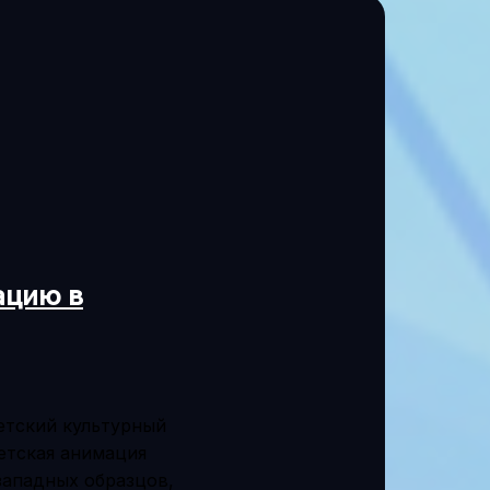
ацию в
етский культурный
етская анимация
западных образцов,