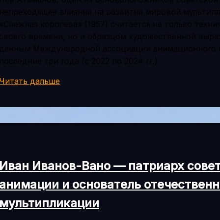
непреходящее влияние на развитие мировой мультипл
«Снежная королева» (1957) считается не только техн
своего времени, но и образцом художественной выра
данным Международной ассоциации анимационного ки
последние три года (с 2022 по 2024 гг.)
Лев
Читать дальше
Атаманов:
творческий
путь
создателя
Снежной
королевы
Иван Иванов-Вано — патриарх сове
и
других
анимации и основатель отечествен
мультфильмов
мультипликации