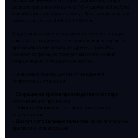
продолжительности и студии. Однако благодаря
распространению открытого ПО и удалённой работе,
малобюджетные проекты могут быть реализованы за
суммы в пределах $500 000 – $2 млн.
Индустрия активно использует аутсорсинг: студии
заказывают моделинг, текстурирование и риггинг у
фрилансеров или команд из других стран. Это
снижает затраты, но требует высокого уровня
координации и стандартов качества.
Финансовые преимущества от внедрения
современных подходов:
-
Сокращение сроков производства
благодаря
автоматизации процессов.
-
Гибкость бюджета
— от инди-проектов до
блокбастеров.
-
Доступ к глобальным талантам
через платформы
фриланса и коллаборации.