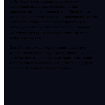
на 3D-модель накладываются изображения,
придающие ей визуальные свойства: цвет,
шероховатость, отражение света. Далее модель
проходит через этап риггинга — добавления костей
и суставов, чтобы персонаж мог двигаться. И,
наконец, аниматоры оживляют модель, задавая
движения, мимику и взаимодействие с другими
элементами сцены.
Для 3D-анимации для начинающих существует
множество обучающих ресурсов, онлайн-курсов и
даже автоматизированных платформ, снижающих
порог входа в профессию. Это делает индустрию
более инклюзивной и разнообразной.