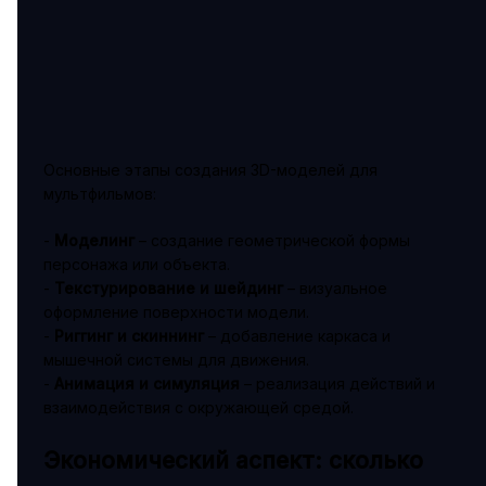
Основные этапы создания 3D-моделей для
мультфильмов:
-
Моделинг
– создание геометрической формы
персонажа или объекта.
-
Текстурирование и шейдинг
– визуальное
оформление поверхности модели.
-
Риггинг и скиннинг
– добавление каркаса и
мышечной системы для движения.
-
Анимация и симуляция
– реализация действий и
взаимодействия с окружающей средой.
Экономический аспект: сколько