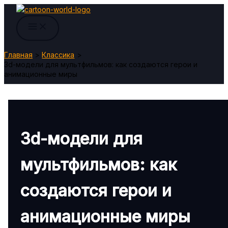
Перейти
к
содержимому
Главная
Классика
3d-модели для мультфильмов: как создаются герои и
анимационные миры
3d-модели для
мультфильмов: как
создаются герои и
анимационные миры