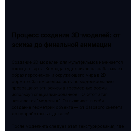
Процесс создания 3D-моделей: от
эскиза до финальной анимации
Создание 3D-моделей для мультфильмов начинается
с концепт-арта. Команда художников разрабатывает
образ персонажей и окружающего мира в 2D-
формате. Затем специалисты по моделированию
превращают эти эскизы в трехмерные формы,
используя специализированное ПО. Этот этап
называется "моделинг". Он включает в себя
создание геометрии объекта — от базового скелета
до проработанных деталей.
После моделинга следует этап текстурирования, где