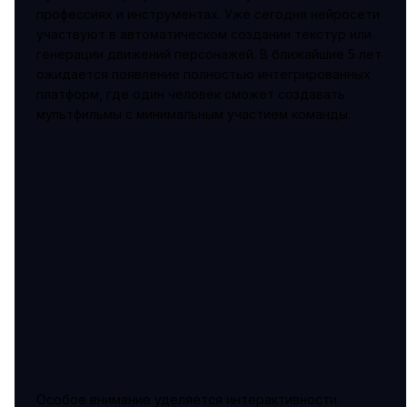
профессиях и инструментах. Уже сегодня нейросети
участвуют в автоматическом создании текстур или
генерации движений персонажей. В ближайшие 5 лет
ожидается появление полностью интегрированных
платформ, где один человек сможет создавать
мультфильмы с минимальным участием команды.
Особое внимание уделяется интерактивности.