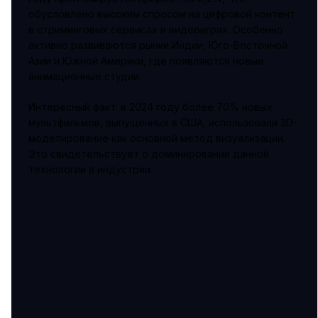
обусловлено высоким спросом на цифровой контент
в стриминговых сервисах и видеоиграх. Особенно
активно развиваются рынки Индии, Юго-Восточной
Азии и Южной Америки, где появляются новые
анимационные студии.
Интересный факт: в 2024 году более 70% новых
мультфильмов, выпущенных в США, использовали 3D-
моделирование как основной метод визуализации.
Это свидетельствует о доминировании данной
технологии в индустрии.