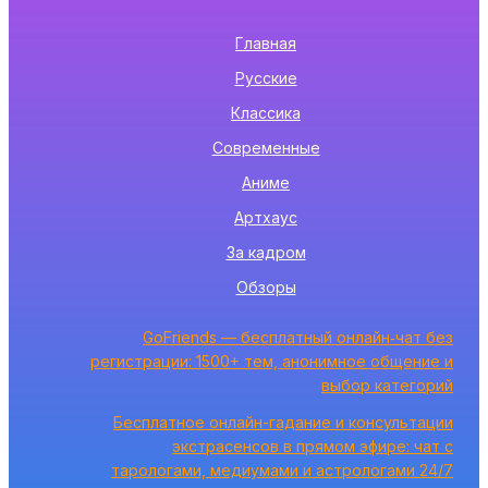
Главная
Русские
Классика
Современные
Аниме
Артхаус
За кадром
Обзоры
GoFriends — бесплатный онлайн‑чат без
регистрации: 1500+ тем, анонимное общение и
выбор категорий
Бесплатное онлайн-гадание и консультации
экстрасенсов в прямом эфире: чат с
тарологами, медиумами и астрологами 24/7