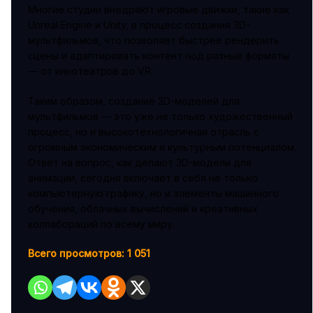
Многие студии внедряют игровые движки, такие как
Unreal Engine и Unity, в процесс создания 3D-
мультфильмов, что позволяет быстрее рендерить
сцены и адаптировать контент под разные форматы
— от кинотеатров до VR.
Таким образом, создание 3D-моделей для
мультфильмов — это уже не только художественный
процесс, но и высокотехнологичная отрасль с
огромным экономическим и культурным потенциалом.
Ответ на вопрос, как делают 3D-модели для
анимации, сегодня включает в себя не только
компьютерную графику, но и элементы машинного
обучения, облачных вычислений и креативных
коллабораций по всему миру.
Всего просмотров:
1 051