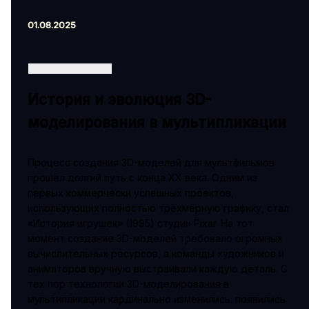
01.08.2025
История и эволюция 3D-
моделирования в мультипликации
Процесс создания 3D-моделей для мультфильмов
прошёл долгий путь с конца XX века. Одним из
первых коммерчески успешных проектов,
использующих полностью трёхмерную графику, стал
«История игрушек» (1995) студии Pixar. На тот
момент создание 3D-моделей требовало огромных
вычислительных ресурсов, а команды художников и
аниматоров вручную выстраивали каждую деталь. С
тех пор технологии 3D-моделирования в
мультипликации кардинально изменились: появились