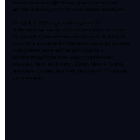
более мощные графические движки, алгоритмы
автоматизации и доступ к облачным вычислениям.
Сегодня, в 2025 году, производство 3D-
анимационных фильмов в разы ускорилось и стало
доступнее. Современные инструменты позволяют
создавать высококачественные модели персонажей
и окружения даже небольшим студиям и
фрилансерам. Появление новых программных
решений, таких как Blender, ZBrush, Maya и Houdini,
привело к революции в том, как делают 3D-модели
для анимации.