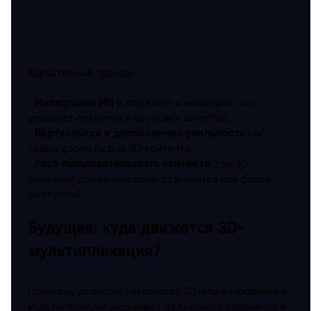
Характерные тренды:
-
Интеграция ИИ
в моделинг и анимацию, что
ускоряет создание и улучшает качество.
-
Виртуальная и дополненная реальность
как
новые форматы для 3D-контента.
-
Рост пользовательского контента
, где 3D-
анимация для начинающих становится всё более
доступной.
Будущее: куда движется 3D-
мультипликация?
Прогнозы развития технологий 3D-моделирования в
мультипликации указывают на глубокие изменения в