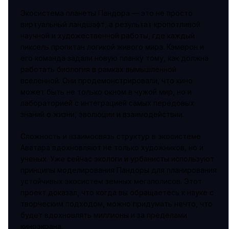
Экосистема планеты Пандора — это не просто
виртуальный ландшафт, а результат кропотливой
научной и художественной работы, где каждый
пиксель пропитан логикой живого мира. Кэмерон и
его команда задали новую планку тому, как должна
работать биология в рамках вымышленной
вселенной. Они продемонстрировали, что кино
может быть не только окном в чужой мир, но и
лабораторией с интеграцией самых передовых
знаний о жизни, эволюции и взаимодействии.
Сложность и взаимосвязь структур в экосистеме
Аватара вдохновляют не только художников, но и
ученых. Уже сейчас экологи и урбанисты используют
принципы моделирования Пандоры для планирования
устойчивых экосистем земных мегаполисов. Этот
проект доказал, что когда вы обращаетесь к науке с
творческим подходом, можно придумать нечто, что
будет вдохновлять миллионы и за пределами
киноэкрана.