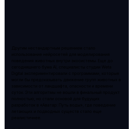
Другим нестандартным решением стало
использование нейросетей для моделирования
поведения животных внутри экосистемы. Еще до
сегодняшнего бума AI, специалисты студии Weta
Digital экспериментировали с программами, которые
могли бы предсказывать движение групп животных в
зависимости от ландшафта, опасности и времени
суток. Эти алгоритмы не вошли в финальный продукт
полностью, но стали основой для будущих
разработок в «Аватар: Путь воды», где поведение
летающих и подводных существ стало еще
реалистичнее.