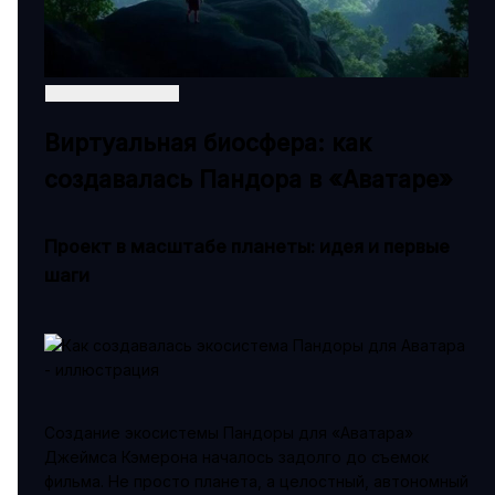
Виртуальная биосфера: как
создавалась Пандора в «Аватаре»
Проект в масштабе планеты: идея и первые
шаги
Создание экосистемы Пандоры для «Аватара»
Джеймса Кэмерона началось задолго до съемок
фильма. Не просто планета, а целостный, автономный