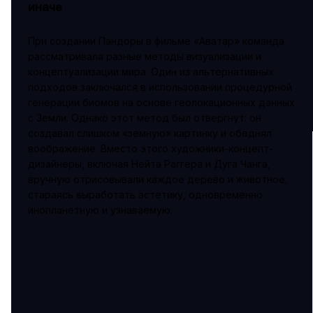
иначе
При создании Пандоры в фильме «Аватар» команда
рассматривала разные методы визуализации и
концептуализации мира. Один из альтернативных
подходов заключался в использовании процедурной
генерации биомов на основе геолокационных данных
с Земли. Однако этот метод был отвергнут: он
создавал слишком «земную» картинку и обеднял
воображение. Вместо этого художники-концепт-
дизайнеры, включая Нейта Раггера и Дуга Чанга,
вручную отрисовывали каждое дерево и животное,
стараясь выработать эстетику, одновременно
инопланетную и узнаваемую.