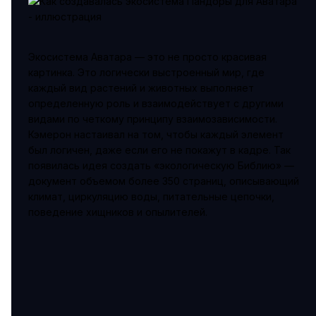
Экосистема Аватара — это не просто красивая
картинка. Это логически выстроенный мир, где
каждый вид растений и животных выполняет
определенную роль и взаимодействует с другими
видами по четкому принципу взаимозависимости.
Кэмерон настаивал на том, чтобы каждый элемент
был логичен, даже если его не покажут в кадре. Так
появилась идея создать «экологическую Библию» —
документ объемом более 350 страниц, описывающий
климат, циркуляцию воды, питательные цепочки,
поведение хищников и опылителей.