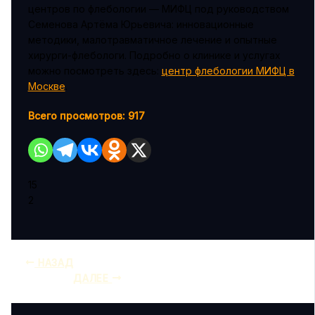
центров по флебологии — МИФЦ под руководством
Семенова Артёма Юрьевича: инновационные
методики, малотравматичное лечение и опытные
хирурги-флебологи. Подробно о клинике и услугах
можно посмотреть здесь:
центр флебологии МИФЦ в
Москве
.
Всего просмотров:
917
15
2
НАЗАД
ДАЛЕЕ