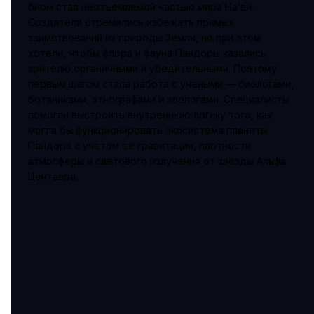
биом стал неотъемлемой частью мира На’ви.
Создатели стремились избежать прямых
заимствований из природы Земли, но при этом
хотели, чтобы флора и фауна Пандоры казались
зрителю органичными и убедительными. Поэтому
первым шагом стала работа с учеными — биологами,
ботаниками, этнографами и зоологами. Специалисты
помогли выстроить внутреннюю логику того, как
могла бы функционировать экосистема планеты
Пандора с учетом ее гравитации, плотности
атмосферы и светового излучения от звезды Альфа
Центавра.