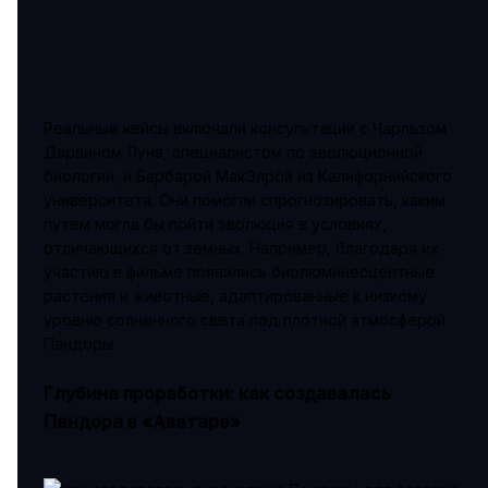
Реальные кейсы включали консультации с Чарльзом
Дарвином Луна, специалистом по эволюционной
биологии, и Барбарой МакЭлрой из Калифорнийского
университета. Они помогли спрогнозировать, каким
путем могла бы пойти эволюция в условиях,
отличающихся от земных. Например, благодаря их
участию в фильме появились биолюминесцентные
растения и животные, адаптированные к низкому
уровню солнечного света под плотной атмосферой
Пандоры.
Глубина проработки: как создавалась
Пандора в «Аватаре»