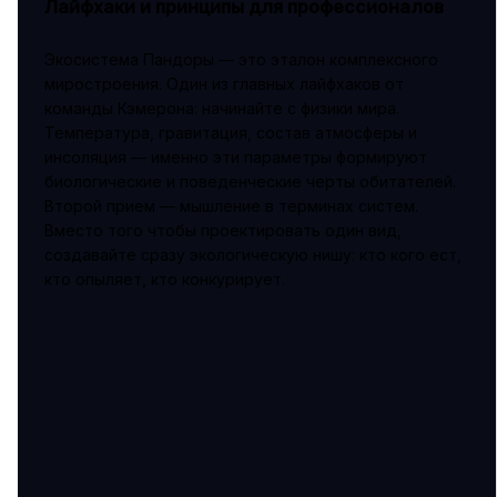
Лайфхаки и принципы для профессионалов
Экосистема Пандоры — это эталон комплексного
миростроения. Один из главных лайфхаков от
команды Кэмерона: начинайте с физики мира.
Температура, гравитация, состав атмосферы и
инсоляция — именно эти параметры формируют
биологические и поведенческие черты обитателей.
Второй прием — мышление в терминах систем.
Вместо того чтобы проектировать один вид,
создавайте сразу экологическую нишу: кто кого ест,
кто опыляет, кто конкурирует.