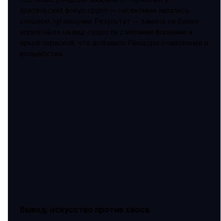
зрительских фокус-групп — насекомые казались
слишком пугающими. Результат — замена на более
«приятных» на вид существ с мягкими формами и
яркой окраской, что добавило Пандоре очарования и
волшебства.
Вывод: искусство против хаоса