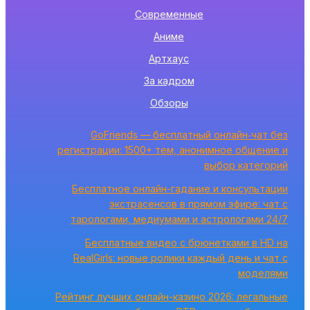
Современные
Аниме
Артхаус
За кадром
Обзоры
GoFriends — бесплатный онлайн‑чат без
регистрации: 1500+ тем, анонимное общение и
выбор категорий
Бесплатное онлайн-гадание и консультации
экстрасенсов в прямом эфире: чат с
тарологами, медиумами и астрологами 24/7
Бесплатные видео с брюнетками в HD на
RealGirls: новые ролики каждый день и чат с
моделями
Рейтинг лучших онлайн-казино 2026: легальные