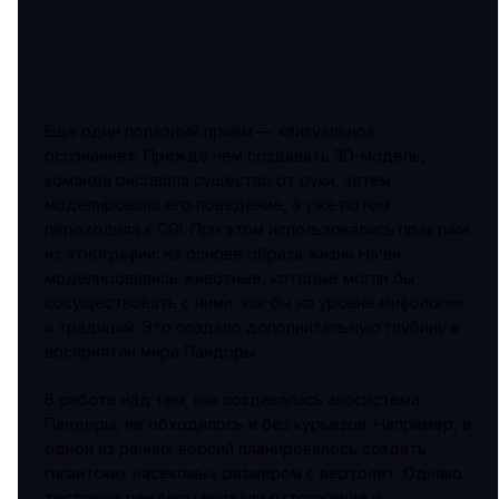
Еще один полезный прием — «визуальное
осознание». Прежде чем создавать 3D-модель,
команда рисовала существо от руки, затем
моделировала его поведение, а уже потом
переходила к CGI. При этом использовались практики
из этнографии: на основе образа жизни На’ви
моделировались животные, которые могли бы
сосуществовать с ними, как бы на уровне мифологии
и традиций. Это создало дополнительную глубину в
восприятии мира Пандоры.
В работе над тем, как создавалась экосистема
Пандоры, не обходилось и без курьезов. Например, в
одной из ранних версий планировалось создать
гигантских насекомых размером с вертолет. Однако
тестовые рендеры вызвали отторжение у