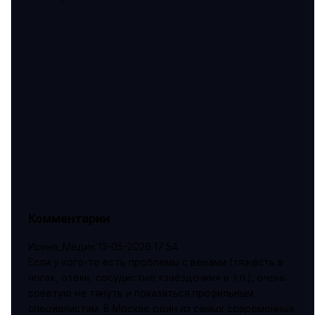
Комментарии
Ирина_Медик
13-05-2026 17:54
Если у кого-то есть проблемы с венами (тяжесть в
ногах, отёки, сосудистые «звёздочки» и т.п.), очень
советую не тянуть и показаться профильным
специалистам. В Москве один из самых современных