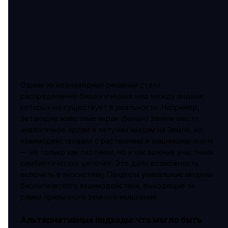
Одним из неочевидных решений стало
распределение биологических ниш между видами,
которых не существует в реальности. Например,
летающие животные икран (банши) заняли место,
аналогичное орлам и летучим мышам на Земле, но
взаимодействовали с растениями и хищниками иначе
— не только как охотники, но и как важные участники
симбиотических цепочек. Это дало возможность
включить в экосистему Пандоры уникальные модели
биологического взаимодействия, выходящие за
рамки привычного земного мышления.
Альтернативные подходы: что могло быть