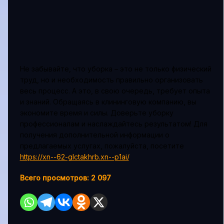
Не забывайте, что уборка – это не только физический
труд, но и необходимость правильно организовать
весь процесс. А это, в свою очередь, требует опыта
и знаний. Обращаясь в клининговую компанию, вы
экономите время и силы. Доверьте уборку
профессионалам и наслаждайтесь результатом! Для
получения дополнительной информации о
предлагаемых услугах, пожалуйста, посетите
https://xn--62-glctakhrb.xn--p1ai/
.
Всего просмотров:
2 097