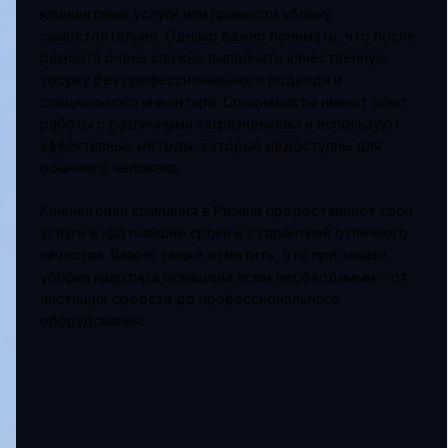
клининговые услуги или провести уборку
самостоятельно. Однако важно понимать, что после
ремонта очень сложно выполнить качественную
уборку без профессионального подхода и
специального инвентаря. Специалисты имеют опыт
работы с различными загрязнениями и используют
эффективные методы, которые недоступны для
обычного человека.
Клининговая компания в Рязани предоставляет свои
услуги в кратчайшие сроки и с гарантией отличного
качества. Важно также отметить, что при заказе
уборки квартира оснащена всем необходимым – от
чистящих средств до профессионального
оборудования.