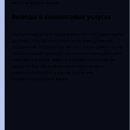
чистоты вашего жилья.
Выводы о клининговых услугах
Клининговые услуги после ремонта – это грамотный и
удобный подход к решению проблемы удаления
загрязнений. Абсолютная чистота после ремонтов не
только создает комфорт, но и значительно улучшает
атмосферу в доме. Вместе с профессионалами вы
сможете быстро и эффективно восстановить
идеальный порядок в вашем новом или
отремонтированном жилье.