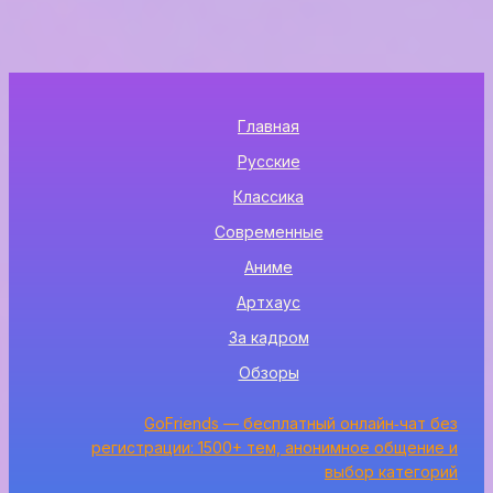
Главная
Русские
Классика
Современные
Аниме
Артхаус
За кадром
Обзоры
GoFriends — бесплатный онлайн‑чат без
регистрации: 1500+ тем, анонимное общение и
выбор категорий