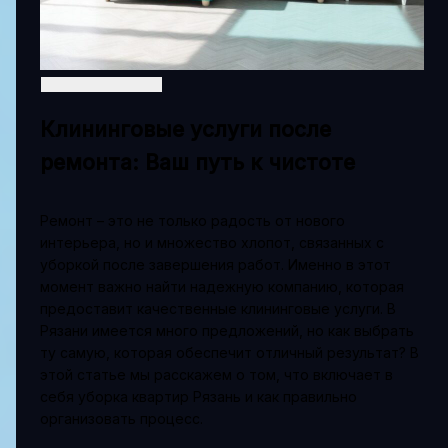
Клининговые услуги после
ремонта: Ваш путь к чистоте
Ремонт – это не только радость от нового
интерьера, но и множество хлопот, связанных с
уборкой после завершения работ. Именно в этот
момент важно найти надежную компанию, которая
предоставит качественные клининговые услуги. В
Рязани имеется много предложений, но как выбрать
ту самую, которая обеспечит отличный результат? В
этой статье мы расскажем о том, что включает в
себя уборка квартир Рязань и как правильно
организовать процесс.