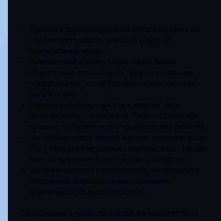
Удаление крупных мусорных остатков, таких как
обрезки материалов, упаковка и другой
строительный мусор.
Пылесосение и мойка полов. Здесь важно
обязательно использовать профессиональное
оборудование, чтобы удалить мелкие частицы
пыли и грязи.
Очистка поверхностей: стен, дверей, окон,
включая мойку стекол и рам. Оконные рамы, как
правило, собирают много пыли во время ремонта.
Чистка интерьера: мягкой мебели, текстиля, штор.
Этот этап тоже не следует игнорировать, так как
пыль со временем может вызвать аллергию.
Дезинфекция всех поверхностей, чтобы убрать
патогенные микроорганизмы, возможно,
появившиеся во время ремонта.
Обратившись к профессионалам, вы сможете быть