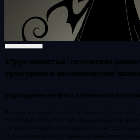
«Труп невесты»: готическая роман
культурное и экономическое явлен
Возрождение интереса к готической эстетике
Фильм «Труп невесты» (2005) Тима Бёртона, спустя 
продолжает оставаться актуальным объектом иссле
и с экономической точки зрения. Это не просто му
того, как готическая романтика в кино может соче