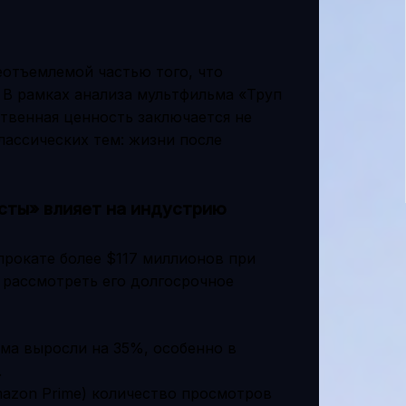
еотъемлемой частью того, что
 В рамках анализа мультфильма «Труп
твенная ценность заключается не
классических тем: жизни после
есты» влияет на индустрию
прокате более $117 миллионов при
 рассмотреть его долгосрочное
ма выросли на 35%, особенно в
.
Amazon Prime) количество просмотров