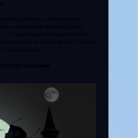
м.
ам Тима Бёртона, особенно к его
овых запросов в Google (данные
аз — «Труп невесты анализ» и «Тим
м интересе к эстетике ретро-готики и
 и миллениалов.
ается актуальным