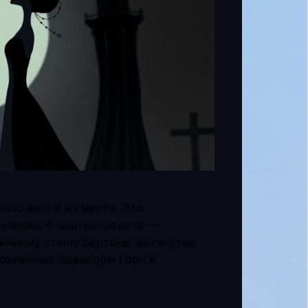
анью жизни и смерти. Это
делении. В центре сюжета —
енному стилю Бёртона: вытянутые
новлённые Эдвардом Гори и