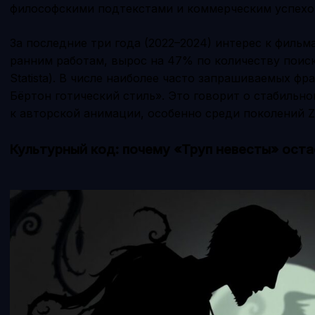
философскими подтекстами и коммерческим успехо
За последние три года (2022–2024) интерес к фильм
ранним работам, вырос на 47% по количеству поиск
Statista). В числе наиболее часто запрашиваемых фр
Бёртон готический стиль». Это говорит о стабильно
к авторской анимации, особенно среди поколений Z
Культурный код: почему «Труп невесты» ост