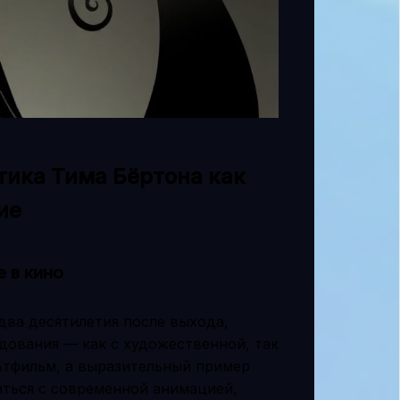
тика Тима Бёртона как
ие
 в кино
два десятилетия после выхода,
дования — как с художественной, так
льтфильм, а выразительный пример
таться с современной анимацией,