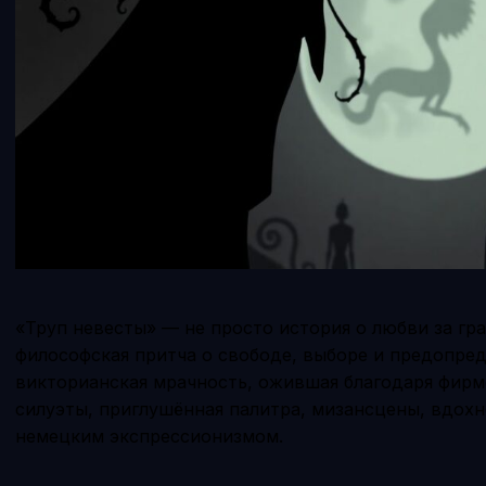
«Труп невесты» — не просто история о любви за гр
философская притча о свободе, выборе и предопре
викторианская мрачность, ожившая благодаря фирм
силуэты, приглушённая палитра, мизансцены, вдох
немецким экспрессионизмом.