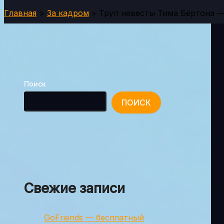
Главная
За кадром
Труп невесты Тима Бёртона —
Поиск
ПОИСК
Свежие записи
GoFriends — бесплатный