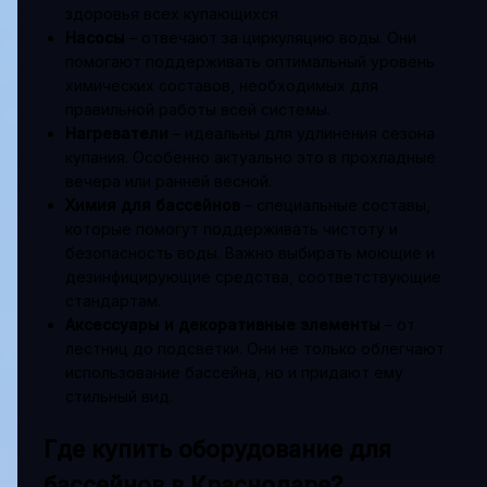
здоровья всех купающихся.
Насосы
– отвечают за циркуляцию воды. Они
помогают поддерживать оптимальный уровень
химических составов, необходимых для
правильной работы всей системы.
Нагреватели
– идеальны для удлинения сезона
купания. Особенно актуально это в прохладные
вечера или ранней весной.
Химия для бассейнов
– специальные составы,
которые помогут поддерживать чистоту и
безопасность воды. Важно выбирать моющие и
дезинфицирующие средства, соответствующие
стандартам.
Аксессуары и декоративные элементы
– от
лестниц до подсветки. Они не только облегчают
использование бассейна, но и придают ему
стильный вид.
Где купить оборудование для
бассейнов в Краснодаре?