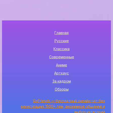
Главная
Русские
Классика
Современные
Аниме
Артхаус
За кадром
Обзоры
GoFriends — бесплатный онлайн‑чат без
регистрации: 1500+ тем, анонимное общение и
выбор категорий