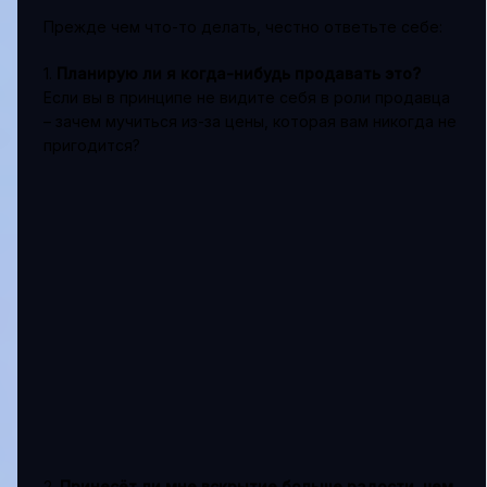
Прежде чем что-то делать, честно ответьте себе:
1.
Планирую ли я когда-нибудь продавать это?
Если вы в принципе не видите себя в роли продавца
– зачем мучиться из-за цены, которая вам никогда не
пригодится?
2.
Принесёт ли мне вскрытие больше радости, чем