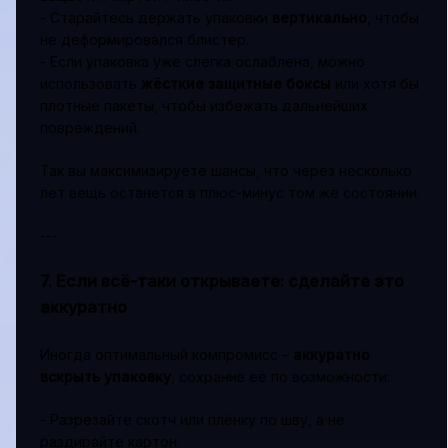
- Старайтесь держать упаковки
вертикально
, чтобы
не деформировался блистер.
- Если упаковка уже слегка ослаблена, можно
использовать
жёсткие защитные боксы
или хотя бы
плотные пакеты, чтобы избежать дальнейших
повреждений.
Так вы максимизируете шансы, что через несколько
лет вещь останется в плюс-минус том же состоянии.
---
7. Если всё-таки открываете: сделайте это
аккуратно
Иногда оптимальный компромисс –
аккуратно
вскрыть упаковку
, сохранив её по возможности:
- Разрезайте скотч или плёнку по шву, а не
раздирайте картон.