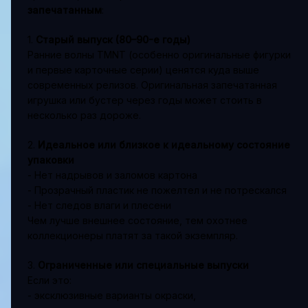
запечатанным
:
1.
Старый выпуск (80–90-е годы)
Ранние волны TMNT (особенно оригинальные фигурки
и первые карточные серии) ценятся куда выше
современных релизов. Оригинальная запечатанная
игрушка или бустер через годы может стоить в
несколько раз дороже.
2.
Идеальное или близкое к идеальному состояние
упаковки
- Нет надрывов и заломов картона
- Прозрачный пластик не пожелтел и не потрескался
- Нет следов влаги и плесени
Чем лучше внешнее состояние, тем охотнее
коллекционеры платят за такой экземпляр.
3.
Ограниченные или специальные выпуски
Если это:
- эксклюзивные варианты окраски,