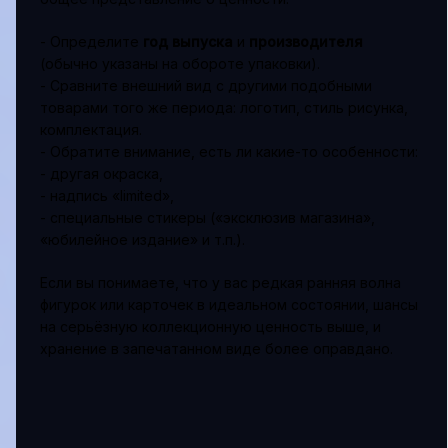
- Определите
год выпуска
и
производителя
(обычно указаны на обороте упаковки).
- Сравните внешний вид с другими подобными
товарами того же периода: логотип, стиль рисунка,
комплектация.
- Обратите внимание, есть ли какие-то особенности:
- другая окраска,
- надпись «limited»,
- специальные стикеры («эксклюзив магазина»,
«юбилейное издание» и т.п.).
Если вы понимаете, что у вас редкая ранняя волна
фигурок или карточек в идеальном состоянии, шансы
на серьёзную коллекционную ценность выше, и
хранение в запечатанном виде более оправдано.