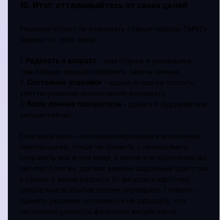
10. Итог: отталкивайтесь от своих целей
Решение «стоит ли открывать старые наборы TMNT»
зависит от трёх опор:
1.
Редкость и возраст
– чем старее и уникальнее,
тем больше смысла сохранять запечатанным.
2.
Состояние упаковки
– идеал лучше не трогать,
убитую упаковку можно смело вскрывать.
3.
Ваши личные приоритеты
– деньги в будущем или
эмоции сейчас.
Если ваша цель – коллекционирование и возможная
перепродажа, лучше не спешить с ножницами и
сохранить всё в том виде, в каком это пролежало до
сих пор. Если же для вас важнее ощущение «детства
в руках» и живая радость от фигурок и карточек,
аккуратное вскрытие вполне оправдано. Главное –
принять решение осознанно и не забывать, что
настоящая ценность фанатских вещей часто