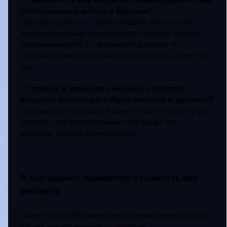
потенциальная выгода в будущем?
Нередко ценность старых вещей в том, что они
дарят уникальные эмоции здесь и сейчас. Иногда
воспоминание об этом моменте дороже тех
условных денег, которые можно получить через 10
лет.
3.
Готов ли я мириться с мыслью, что после
вскрытия перепродать будет сложнее и дешевле?
Если мысль о просадке в цене не даёт покоя, лучше
оставить всё запечатанным хотя бы до того
момента, пока не изучите рынок.
---
5. Как оценить примерную стоимость без
эксперта
Даже без профессиональной оценки можно получить
общее представление о ценности: