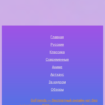
Главная
Русские
Классика
Современные
Аниме
Артхаус
За кадром
Обзоры
GoFriends — бесплатный онлайн‑чат без