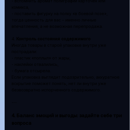
- вспомнить аромат полиграфии карточек или
комикса,
- поставить фигурку на полку «в боевой позе»,
тогда ценность для вас – именно личные
впечатления, а не возможная перепродажа.
4.
Контроль состояния содержимого
Иногда товары в старой упаковке внутри уже
пострадали:
- пластик «поплыл» от жары,
- наклейки отвалились,
- бумага отсырела.
Если упаковка выглядит подозрительно, аккуратное
вскрытие поможет понять, нет ли внутри уже
безвозвратно испорченного содержимого.
---
4. Баланс эмоций и выгоды: задайте себе три
вопроса