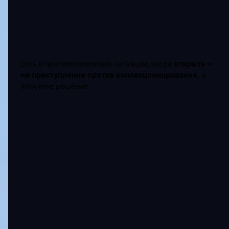
Есть и противоположные ситуации, когда
открыть –
не преступление против коллекционирования
, а
логичное решение: