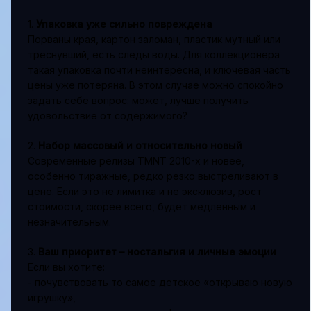
1.
Упаковка уже сильно повреждена
Порваны края, картон заломан, пластик мутный или
треснувший, есть следы воды. Для коллекционера
такая упаковка почти неинтересна, и ключевая часть
цены уже потеряна. В этом случае можно спокойно
задать себе вопрос: может, лучше получить
удовольствие от содержимого?
2.
Набор массовый и относительно новый
Современные релизы TMNT 2010-х и новее,
особенно тиражные, редко резко выстреливают в
цене. Если это не лимитка и не эксклюзив, рост
стоимости, скорее всего, будет медленным и
незначительным.
3.
Ваш приоритет – ностальгия и личные эмоции
Если вы хотите:
- почувствовать то самое детское «открываю новую
игрушку»,