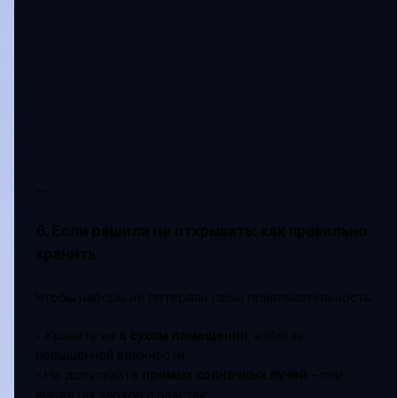
---
6. Если решили не открывать: как правильно
хранить
Чтобы наборы не потеряли свою привлекательность:
- Храните их
в сухом помещении
, избегая
повышенной влажности.
- Не допускайте
прямых солнечных лучей
– они
выцветят картон и пластик.