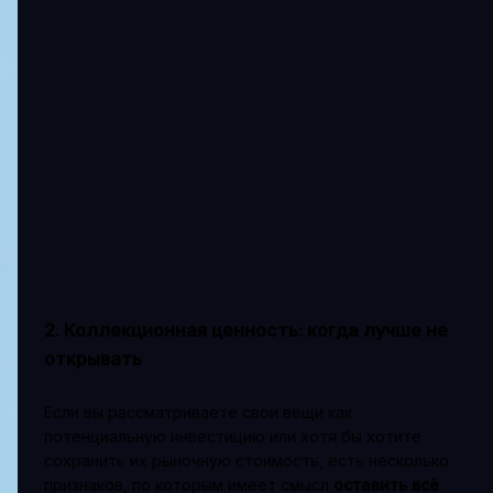
2. Коллекционная ценность: когда лучше не
открывать
Если вы рассматриваете свои вещи как
потенциальную инвестицию или хотя бы хотите
сохранить их рыночную стоимость, есть несколько
признаков, по которым имеет смысл
оставить всё