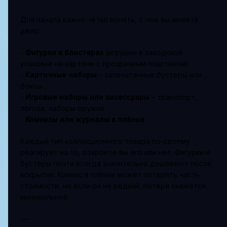
Для начала важно чётко понять, с чем вы имеете
дело:
-
Фигурки в блистерах
(игрушки в заводской
упаковке на картоне с прозрачным пластиком)
-
Карточные наборы
– запечатанные бустеры или
боксы
-
Игровые наборы или аксессуары
– транспорт,
логова, наборы оружия
-
Комиксы или журналы в плёнке
Каждый тип коллекционного товара по-своему
реагирует на то, откроете вы его или нет. Фигурки и
бустеры почти всегда значительно дешевеют после
вскрытия. Комикс в плёнке может потерять часть
стоимости, но если он не редкий, потеря окажется
минимальной.
---