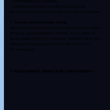
- лимитированные издания,
- наборы под юбилей или крупное событие,
их почти всегда выгоднее держать запечатанными.
4.
Полные запечатанные боксы
Целый нераспечатанный короб бустеров или набор
фигурок, сохранившийся целиком, часто ценится
выше суммы поштучно открытых предметов из него.
Коллекционерам важна именно «нетронутая»
история вещи.
---
3. Когда имеет смысл всё-таки открыть