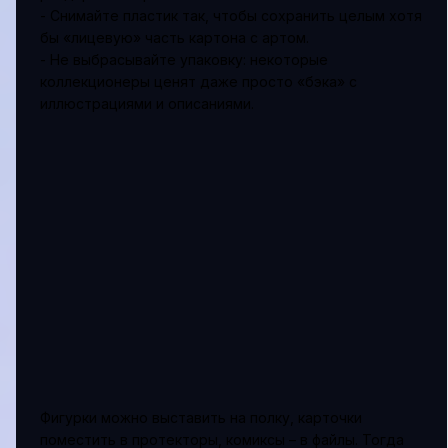
- Снимайте пластик так, чтобы сохранить целым хотя
бы «лицевую» часть картона с артом.
- Не выбрасывайте упаковку: некоторые
коллекционеры ценят даже просто «бэка» с
иллюстрациями и описаниями.
Фигурки можно выставить на полку, карточки
поместить в протекторы, комиксы – в файлы. Тогда