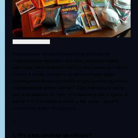
Неожиданно обнаруженные старые вещи по
«Черепашкам-ниндзя» – фигурки, коллекционные
карточки, запечатанные наборы или комиксы – часто
ставят в тупик: оставить их нетронутыми ради
коллекционной ценности или открыть и насладиться
содержимым прямо сейчас? Однозначного ответа
нет: всё зависит от того, что именно у вас в руках, в
каком это состоянии и какие у вас цели – деньги,
ностальгия или и то и другое.
---
1. Что у вас вообще за наборы?