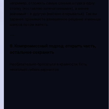
например, отложить самые ценные штуки в одну
стопку («оставляю запечатанными»), а менее
значимые – в другую («можно открывать»). Так вы
заранее принимаете взвешенное решение и меньше
шансов потом жалеть.
---
9. Компромиссный подход: открыть часть,
остальное сохранить
Необязательно бросаться в крайности. Есть
несколько гибких вариантов: