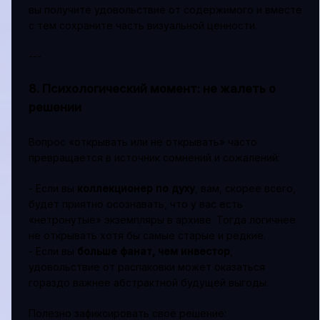
вы получите удовольствие от содержимого и вместе
с тем сохраните часть визуальной ценности.
---
8. Психологический момент: не жалеть о
решении
Вопрос «открывать или не открывать» часто
превращается в источник сомнений и сожалений:
- Если вы
коллекционер по духу
, вам, скорее всего,
будет приятно осознавать, что у вас есть
«нетронутые» экземпляры в архиве. Тогда логичнее
не открывать хотя бы самые старые и редкие.
- Если вы
больше фанат, чем инвестор
,
удовольствие от распаковки может оказаться
гораздо важнее абстрактной будущей выгоды.
Полезно зафиксировать своё решение: