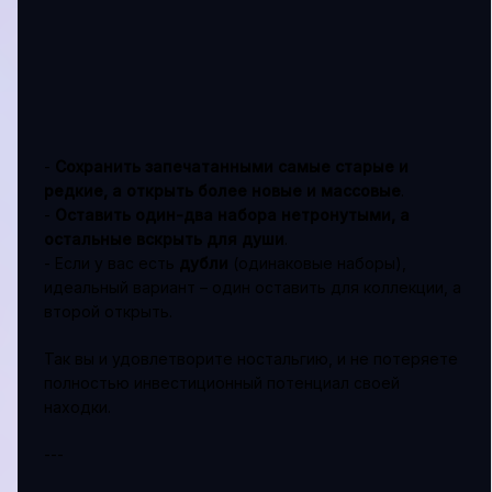
-
Сохранить запечатанными самые старые и
редкие, а открыть более новые и массовые
.
-
Оставить один-два набора нетронутыми, а
остальные вскрыть для души
.
- Если у вас есть
дубли
(одинаковые наборы),
идеальный вариант – один оставить для коллекции, а
второй открыть.
Так вы и удовлетворите ностальгию, и не потеряете
полностью инвестиционный потенциал своей
находки.
---