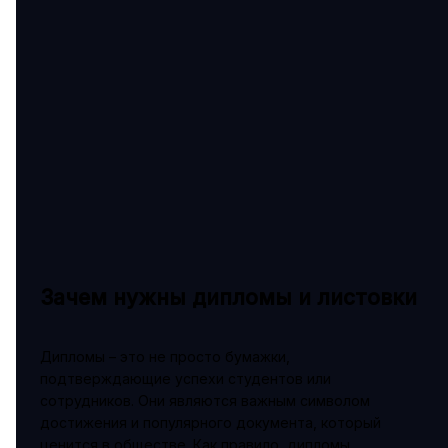
Зачем нужны дипломы и листовки
Дипломы – это не просто бумажки,
подтверждающие успехи студентов или
сотрудников. Они являются важным символом
достижения и популярного документа, который
ценится в обществе. Как правило, дипломы