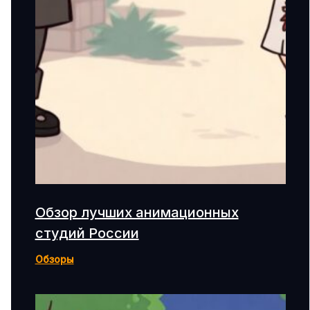
Обзор лучших анимационных
студий России
Обзоры