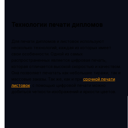
Технологии печати дипломов
Для печати дипломов и листовок используют
несколько технологий, каждая из которых имеет
свои особенности. Одной из самых
распространенных является цифровая печать,
которая отличается высокой скоростью и качеством.
Она позволяет печатать как небольшие тиражи, так и
массовые заказы. Так же, как и при
срочной печати
листовок
, с помощью цифровой печати можно
добиться четкости изображений и яркости цветов.