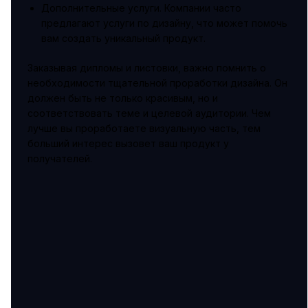
Дополнительные услуги. Компании часто
предлагают услуги по дизайну, что может помочь
вам создать уникальный продукт.
Заказывая дипломы и листовки, важно помнить о
необходимости тщательной проработки дизайна. Он
должен быть не только красивым, но и
соответствовать теме и целевой аудитории. Чем
лучше вы проработаете визуальную часть, тем
больший интерес вызовет ваш продукт у
получателей.