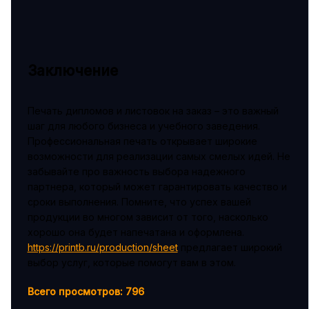
Заключение
Печать дипломов и листовок на заказ – это важный
шаг для любого бизнеса и учебного заведения.
Профессиональная печать открывает широкие
возможности для реализации самых смелых идей. Не
забывайте про важность выбора надежного
партнера, который может гарантировать качество и
сроки выполнения. Помните, что успех вашей
продукции во многом зависит от того, насколько
хорошо она будет напечатана и оформлена.
https://printb.ru/production/sheet
предлагает широкий
выбор услуг, которые помогут вам в этом.
Всего просмотров:
796