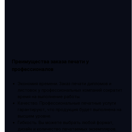
Преимущества заказа печати у
профессионалов
Экономия времени. Заказ печати дипломов и
листовок у профессиональных компаний сократит
время на выполнение работы.
Качество. Профессиональные печатные услуги
гарантируют, что продукция будет выполнена на
высшем уровне.
Гибкость. Вы можете выбрать любой формат,
дизайн и количество печатаемых экземпляров.