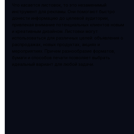
Что касается листовок, то это незаменимый
инструмент для рекламы. Они помогают быстро
донести информацию до целевой аудитории,
привлекая внимание потенциальных клиентов новым
и креативным дизайном. Листовки могут
использоваться для различных целей: объявления о
распродажах, новых продуктах, акциях и
мероприятиях. Причем разнообразие форматов,
бумаги и способов печати позволяет выбрать
идеальный вариант для любой задачи.