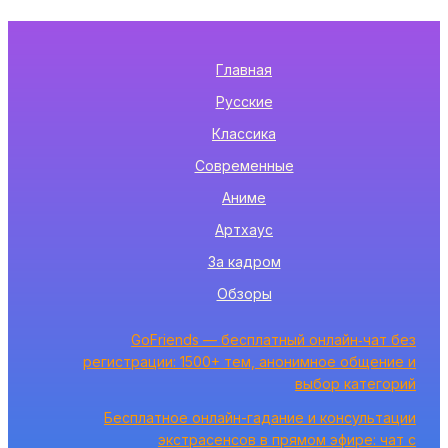
Главная
Русские
Классика
Современные
Аниме
Артхаус
За кадром
Обзоры
GoFriends — бесплатный онлайн‑чат без
регистрации: 1500+ тем, анонимное общение и
выбор категорий
Бесплатное онлайн-гадание и консультации
экстрасенсов в прямом эфире: чат с