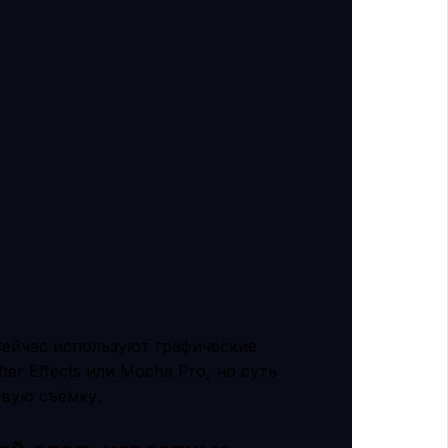
Сейчас используют графические
r Effects или Mocha Pro, но суть
ивую съёмку.