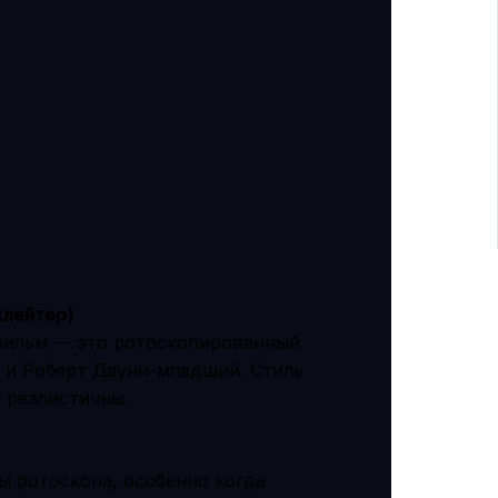
клейтер)
 фильм — это ротоскопированный
з и Роберт Дауни-младший. Стиль
 реалистичны.
ы ротоскопа, особенно когда