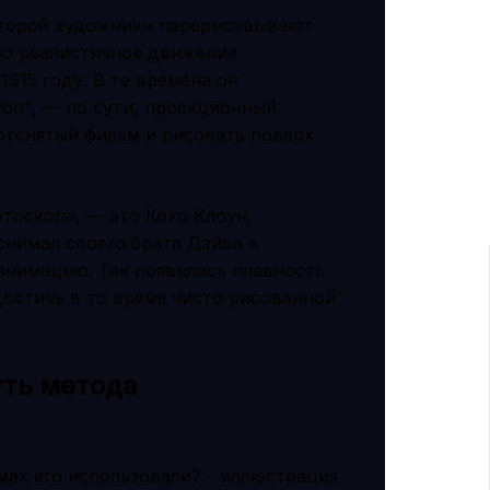
оторой художники перерисовывают
но реалистичное движение
915 году. В те времена он
коп", — по сути, проекционный
отснятый фильм и рисовать поверх
тоскопа, — это Коко Клоун,
снимал своего брата Дэйва в
 анимацию. Так появилась плавность
остичь в то время чисто рисованной
уть метода