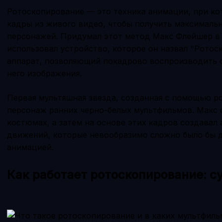
Ротоскопирование — это техника анимации, при к
кадры из живого видео, чтобы получить максималь
персонажей. Придумал этот метод Макс Флейшер в 1
использовал устройство, которое он назвал "Ротос
аппарат, позволяющий покадрово воспроизводить 
него изображения.
Первая мультяшная звезда, созданная с помощью ро
персонаж ранних черно-белых мультфильмов. Макс 
костюмах, а затем на основе этих кадров создавал
движений, которые невообразимо сложно было бы д
анимацией.
Как работает ротоскопирование: с