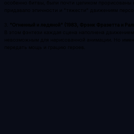
особенно битвы, были почти целиком прорисованы н
придавало эпичности и "тяжести" движениям персо
3.
"Огненный и ледяной" (1983, Фрэнк Фразетта и Ра
В этом фэнтези каждая сцена наполнена движением,
невозможным для нарисованной анимации. Но имен
передать мощь и грацию героев.