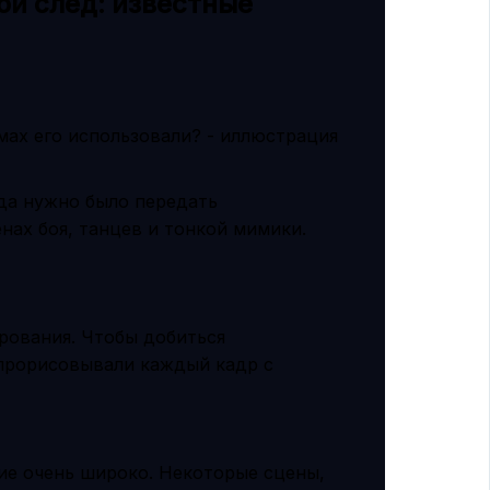
ой след: известные
гда нужно было передать
ах боя, танцев и тонкой мимики.
ирования. Чтобы добиться
прорисовывали каждый кадр с
е очень широко. Некоторые сцены,