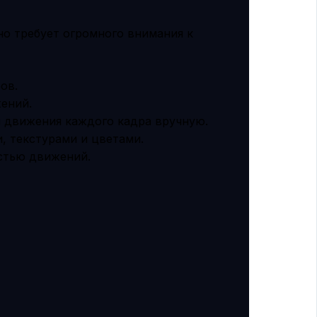
но требует огромного внимания к
ов.
ений.
 движения каждого кадра вручную.
, текстурами и цветами.
остью движений.