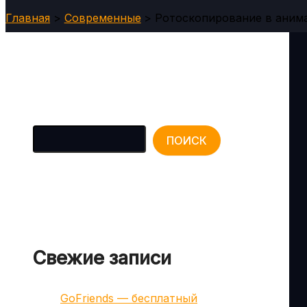
Главная
Современные
Ротоскопирование в анима
Поиск
ПОИСК
Свежие записи
GoFriends — бесплатный