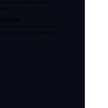
а основе съёмки актёров. Это
нажей.
льф Бакши)
 которое могло бы показаться
но ротоскоп дал возможность