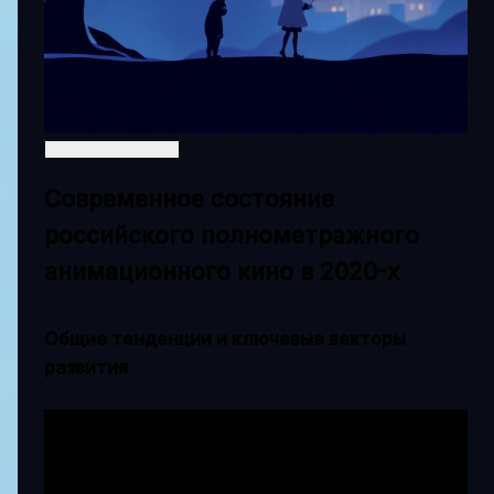
Современное состояние
российского полнометражного
анимационного кино в 2020-х
Общие тенденции и ключевые векторы
развития