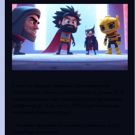
С учётом текущей динамики, прогнозируется
стабилизация объема производства на уровне 10–12
полнометражных мультфильмов в год с возможной
экспансией до 15 релизов к 2030 году. Основными
векторами развития станут:
1. Развитие франшизной модели с уклоном в кросс-
медийные вселенные.