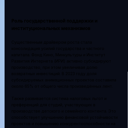
Роль государственной поддержки и
институциональных механизмов
Существенным драйвером роста стала
консолидация усилий государства и частного
капитала. Фонд Кино, Минкультуры и Институт
Развития Интернета (ИРИ) активно субсидируют
производство, при этом увеличивая долю
возвратных инвестиций. В 2023 году доля
субсидируемых анимационных проектов составила
около 65% от общего числа произведённых лент.
Также развивается система налоговых льгот и
преференций для студий, участвующих в
производстве детского и семейного контента. Это
способствует улучшению финансовой устойчивости
проектов и повышению конкурентоспособности на