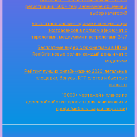
регистрации: 1500+ тем, анонимное общение и
выбор категорий
Бесплатное онлайн-гадание и консультации
экстрасенсов в прямом эфире: чат с
тарологами, медиумами и астрологами 24/7
Бесплатные видео с брюнетками в HD на
RealGirls: новые ролики каждый день и чат с
моделями
Рейтинг лучших онлайн-казино 2026: легальные
площадки, бонусы, RTP слотов и быстрые
выплаты
16 000+ чертежей и планов по
деревообработке: проекты для начинающих и
профи (мебель, сараи, верстаки)