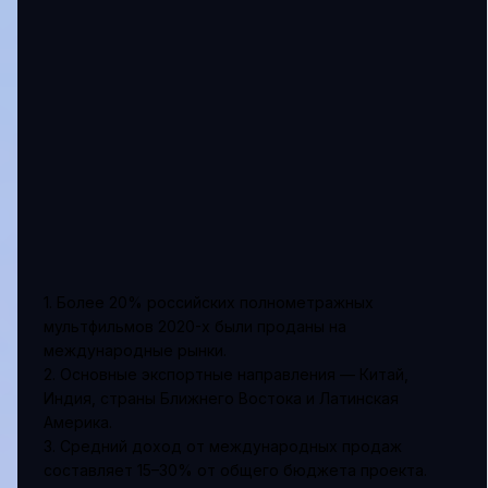
1. Более 20% российских полнометражных
мультфильмов 2020-х были проданы на
международные рынки.
2. Основные экспортные направления — Китай,
Индия, страны Ближнего Востока и Латинская
Америка.
3. Средний доход от международных продаж
составляет 15–30% от общего бюджета проекта.