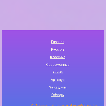
Главная
Русские
Классика
Современные
Аниме
Артхаус
За кадром
Обзоры
GoFriends — бесплатный онлайн‑чат без