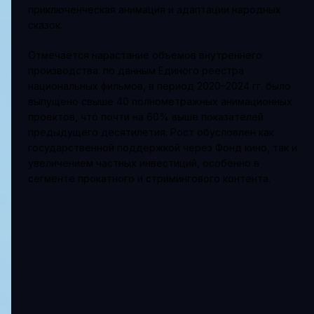
приключенческая анимация и адаптации народных
сказок.
Отмечается нарастание объемов внутреннего
производства: по данным Единого реестра
национальных фильмов, в период 2020–2024 гг. было
выпущено свыше 40 полнометражных анимационных
проектов, что почти на 60% выше показателей
предыдущего десятилетия. Рост обусловлен как
государственной поддержкой через Фонд кино, так и
увеличением частных инвестиций, особенно в
сегменте прокатного и стримингового контента.