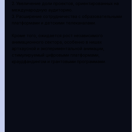
2. Увеличение доли проектов, ориентированных на
международную аудиторию.
3. Расширение сотрудничества с образовательными
платформами и детскими телеканалами.
Кроме того, ожидается рост независимого
анимационного сектора, особенно в нишах
артхаусной и экспериментальной анимации,
стимулируемый цифровыми платформами,
краудфандингом и грантовыми программами.