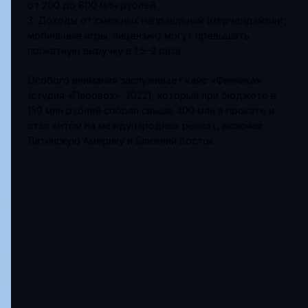
от 200 до 800 млн рублей.
3. Доходы от смежных направлений (мерчендайзинг,
мобильные игры, лицензии) могут превышать
прокатную выручку в 1,5–2 раза.
Особого внимания заслуживает кейс «Финника»
(студия «Паровоз», 2022), который при бюджете в
150 млн рублей собрал свыше 400 млн в прокате и
стал хитом на международных рынках, включая
Латинскую Америку и Ближний Восток.