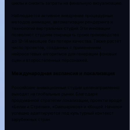
циклы и снизить затраты на финальную визуализацию.
Наблюдается активное внедрение процедурных
методов анимации, автоматизации рендеринга и
технологий виртуальных студий. Эти инновации
позволяют студиям сокращать сроки производства
до 12–14 месяцев без потери качества. Также растёт
число проектов, созданных с применением
нейросетевых алгоритмов для генерации фоновых
сцен и второстепенных персонажей.
Международная экспансия и локализация
Российские анимационные студии целенаправленно
выходят на глобальные рынки. Благодаря
продуманной стратегии локализации, проекты вроде
«Белки и Стрелки», «Смешариков» и «Кощей. Начало»
успешно адаптируются под культурный контекст
зарубежных стран.