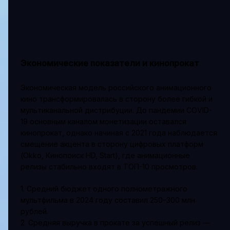
Экономические показатели и кинопрокат
Экономическая модель российского анимационного
кино трансформировалась в сторону более гибкой и
мультиканальной дистрибуции. До пандемии COVID-
19 основным каналом монетизации оставался
кинопрокат, однако начиная с 2021 года наблюдается
смещение акцента в сторону цифровых платформ
(Okko, Кинопоиск HD, Start), где анимационные
релизы стабильно входят в ТОП-10 просмотров.
1. Средний бюджет одного полнометражного
мультфильма в 2024 году составил 250–300 млн
рублей.
2. Средняя выручка в прокате за успешный релиз —