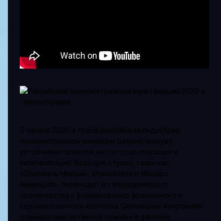
С начала 2020-х годов российская индустрия
полнометражной анимации демонстрирует
устойчивые признаки институционализации и
капитализации. Ведущие студии, такие как
«Союзмультфильм», «КиноАтис» и «Визарт
Анимация», переходят от эпизодического
производства к формированию франшизного и
сериализованного контента. Основными жанровыми
доминантами остаются семейное фэнтези,