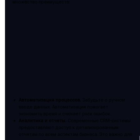
множество преимуществ:
Автоматизация процессов.
Забудьте о ручном
вводе данных. Автоматизация помогает
экономить время и снижает риск ошибок.
Аналитика и отчеты.
Современные CRM-системы
предоставляют доступ к детализированным
отчетам по всем аспектам бизнеса. Это важно для