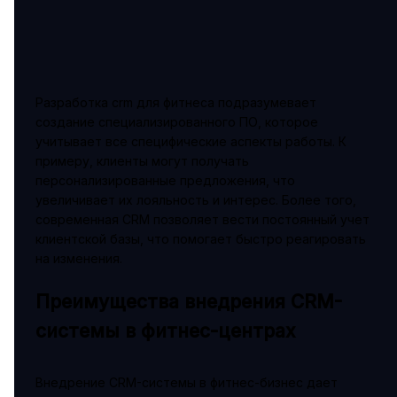
Разработка crm для фитнеса подразумевает
создание специализированного ПО, которое
учитывает все специфические аспекты работы. К
примеру, клиенты могут получать
персонализированные предложения, что
увеличивает их лояльность и интерес. Более того,
современная CRM позволяет вести постоянный учет
клиентской базы, что помогает быстро реагировать
на изменения.
Преимущества внедрения CRM-
системы в фитнес-центрах
Внедрение CRM-системы в фитнес-бизнес дает