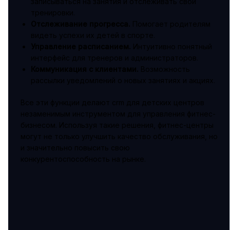
записываться на занятия и отслеживать свои
тренировки.
Отслеживание прогресса.
Помогает родителям
видеть успехи их детей в спорте.
Управление расписанием.
Интуитивно понятный
интерфейс для тренеров и администраторов.
Коммуникация с клиентами.
Возможность
рассылки уведомлений о новых занятиях и акциях.
Все эти функции делают crm для детских центров
незаменимым инструментом для управления фитнес-
бизнесом. Используя такие решения, фитнес-центры
могут не только улучшить качество обслуживания, но
и значительно повысить свою
конкурентоспособность на рынке.