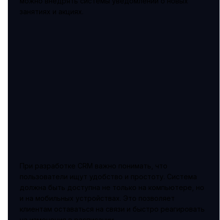
можно внедрять системы уведомлений о новых
занятиях и акциях.
При разработке CRM важно понимать, что
пользователи ищут удобство и простоту. Система
должна быть доступна не только на компьютере, но
и на мобильных устройствах. Это позволяет
клиентам оставаться на связи и быстро реагировать
на изменения в расписании.