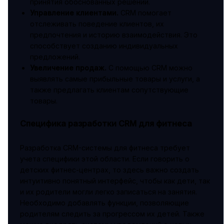
принятия обоснованных решений.
Управление клиентами.
CRM помогает
отслеживать поведение клиентов, их
предпочтения и историю взаимодействия. Это
способствует созданию индивидуальных
предложений.
Увеличение продаж.
С помощью CRM можно
выявлять самые прибыльные товары и услуги, а
также предлагать клиентам сопутствующие
товары.
Специфика разработки CRM для фитнеса
Разработка CRM-системы для фитнеса требует
учета специфики этой области. Если говорить о
детских фитнес-центрах, то здесь важно создать
интуитивно понятный интерфейс, чтобы как дети, так
и их родители могли легко записаться на занятия.
Необходимо добавлять функции, позволяющие
родителям следить за прогрессом их детей. Также