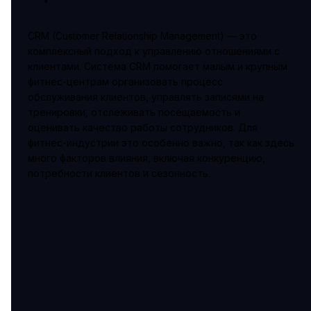
CRM (Customer Relationship Management) — это
комплексный подход к управлению отношениями с
клиентами. Система CRM помогает малым и крупным
фитнес-центрам организовать процесс
обслуживания клиентов, управлять записями на
тренировки, отслеживать посещаемость и
оценивать качество работы сотрудников. Для
фитнес-индустрии это особенно важно, так как здесь
много факторов влияния, включая конкуренцию,
потребности клиентов и сезонность.