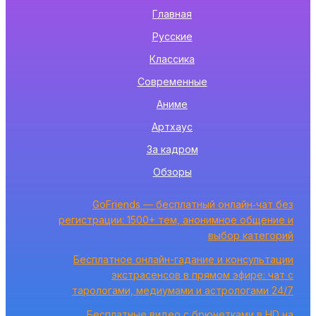
Главная
Русские
Классика
Современные
Аниме
Артхаус
За кадром
Обзоры
GoFriends — бесплатный онлайн‑чат без
регистрации: 1500+ тем, анонимное общение и
выбор категорий
Бесплатное онлайн-гадание и консультации
экстрасенсов в прямом эфире: чат с
тарологами, медиумами и астрологами 24/7
Бесплатные видео с брюнетками в HD на