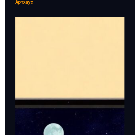
Артхаус