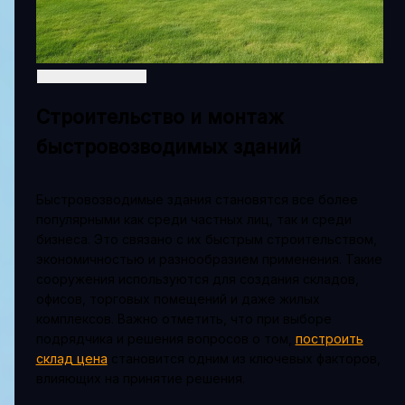
Строительство и монтаж
быстровозводимых зданий
Быстровозводимые здания становятся все более
популярными как среди частных лиц, так и среди
бизнеса. Это связано с их быстрым строительством,
экономичностью и разнообразием применения. Такие
сооружения используются для создания складов,
офисов, торговых помещений и даже жилых
комплексов. Важно отметить, что при выборе
подрядчика и решения вопросов о том,
построить
склад цена
становится одним из ключевых факторов,
влияющих на принятие решения.