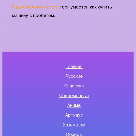
https://карсити-крс.рф
торг уместен как купить
машину с пробегом.
Главная
Русские
Классика
Современные
Аниме
Артхаус
За кадром
Обзоры