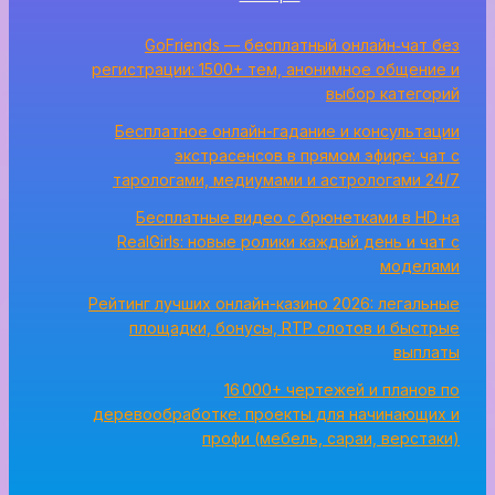
GoFriends — бесплатный онлайн‑чат без
регистрации: 1500+ тем, анонимное общение и
выбор категорий
Бесплатное онлайн-гадание и консультации
экстрасенсов в прямом эфире: чат с
тарологами, медиумами и астрологами 24/7
Бесплатные видео с брюнетками в HD на
RealGirls: новые ролики каждый день и чат с
моделями
Рейтинг лучших онлайн-казино 2026: легальные
площадки, бонусы, RTP слотов и быстрые
выплаты
16 000+ чертежей и планов по
деревообработке: проекты для начинающих и
профи (мебель, сараи, верстаки)