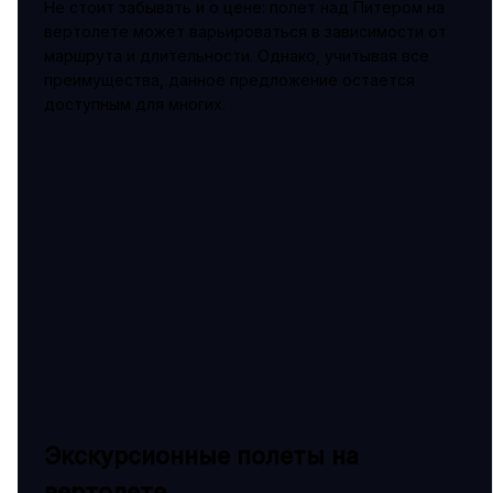
Не стоит забывать и о цене: полет над Питером на
вертолете может варьироваться в зависимости от
маршрута и длительности. Однако, учитывая все
преимущества, данное предложение остается
доступным для многих.
Экскурсионные полеты на
вертолете