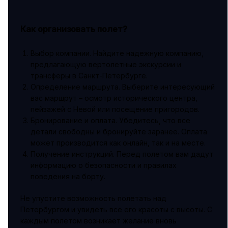
Как организовать полет?
Выбор компании. Найдите надежную компанию,
предлагающую вертолетные экскурсии и
трансферы в Санкт-Петербурге.
Определение маршрута. Выберите интересующий
вас маршрут – осмотр исторического центра,
пейзажей с Невой или посещение пригородов.
Бронирование и оплата. Убедитесь, что все
детали свободны и бронируйте заранее. Оплата
может производится как онлайн, так и на месте.
Получение инструкций. Перед полетом вам дадут
информацию о безопасности и правилах
поведения на борту.
Не упустите возможность полетать над
Петербургом и увидеть все его красоты с высоты. С
каждым полетом возникает желание вновь