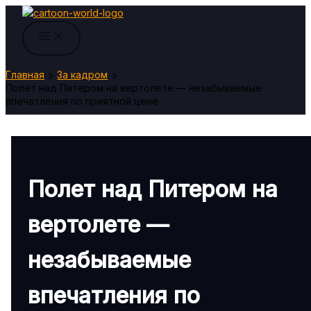
Перейти
к
содержимому
Главная
За кадром
Полет над Питером на вертолете — незабываемые
впечатления по приятной цене
Полет над Питером на
вертолете —
незабываемые
впечатления по