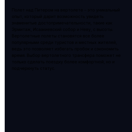
Полет над Питером на вертолете – это уникальный
опыт, который дарит возможность увидеть
знаменитые достопримечательности, такие как
Эрмитаж, Исаакиевский собор и Неву, с высоты.
Вертолетные полеты становятся все более
популярными среди туристов и местных жителей,
ведь это позволяет избегать пробок и сэкономить
время. Выбор вертолетного трансфера поможет не
только сделать поездку более комфортной, но и
подчеркнуть статус.