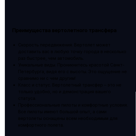
Преимущества вертолетного трансфера
Скорость передвижения. Вертолет может
доставить вас в любую точку города в несколько
раз быстрее, чем автомобиль.
Уникальные виды. Проникнитесь красотой Санкт-
Петербурга, видя его с высоты. Это ощущение не
сравнимо ни с чем другим!
Класс и статус. Вертолетный трансфер – это не
только удобно, но и демонстрация вашего
статуса.
Профессиональные пилоты и комфортные условия.
Все пилоты имеют большой опыт, а сами
вертолеты оснащены всем необходимым для
комфортного полета.