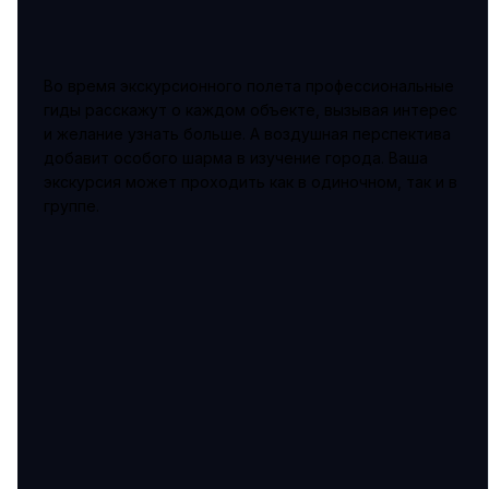
Во время экскурсионного полета профессиональные
гиды расскажут о каждом объекте, вызывая интерес
и желание узнать больше. А воздушная перспектива
добавит особого шарма в изучение города. Ваша
экскурсия может проходить как в одиночном, так и в
группе.