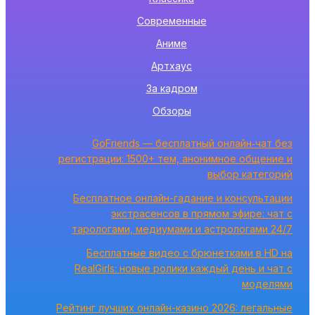
Современные
Аниме
Артхаус
За кадром
Обзоры
GoFriends — бесплатный онлайн‑чат без
регистрации: 1500+ тем, анонимное общение и
выбор категорий
Бесплатное онлайн-гадание и консультации
экстрасенсов в прямом эфире: чат с
тарологами, медиумами и астрологами 24/7
Бесплатные видео с брюнетками в HD на
RealGirls: новые ролики каждый день и чат с
моделями
Рейтинг лучших онлайн-казино 2026: легальные