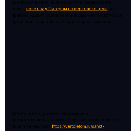
подняться в небо: если вы хотите организовать
полет,
полет над Питером на вертолете цена
вас
приятно удивит. Оцените все возможности, которые
предлагает вертолетный трансфер и экскурсии.
Для более подробной информации о
предоставляемых услугах и организациях полетов,
посетите наш сайт
https://vertoletom.ru/sankt-