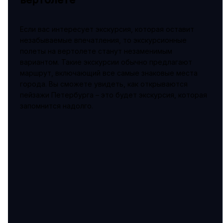
Если вас интересует экскурсия, которая оставит
незабываемые впечатления, то экскурсионные
полеты на вертолете станут незаменимым
вариантом. Такие экскурсии обычно предлагают
маршрут, включающий все самые знаковые места
города. Вы сможете увидеть, как открываются
пейзажи Петербурга – это будет экскурсия, которая
запомнится надолго.