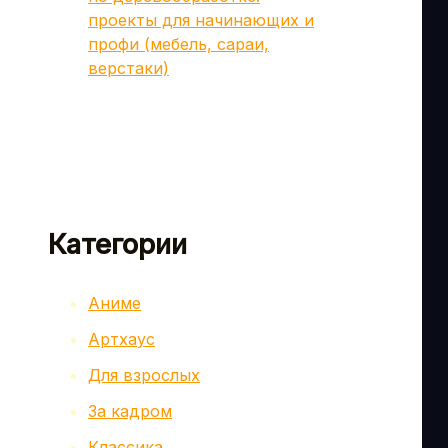
проекты для начинающих и
профи (мебель, сараи,
верстаки)
Категории
Аниме
Артхаус
Для взрослых
За кадром
Классика