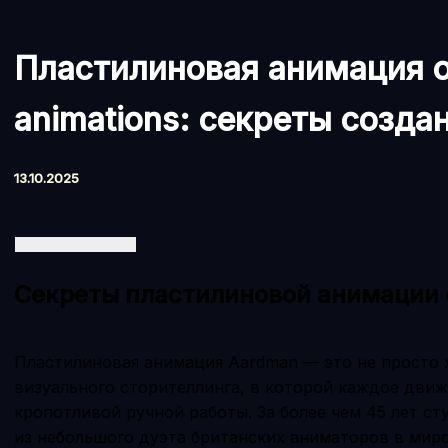
Пластилиновая анимация о
animations: секреты созда
13.10.2025
Секреты пластилиновой анимации о
Пластилиновая анимация Aardman — это не просто 
визуального сторителлинга, в которой каждое дви
кропотливой ручной работы. За более чем 45 лет ст
из небольшого дуэта британских аниматоров в миров