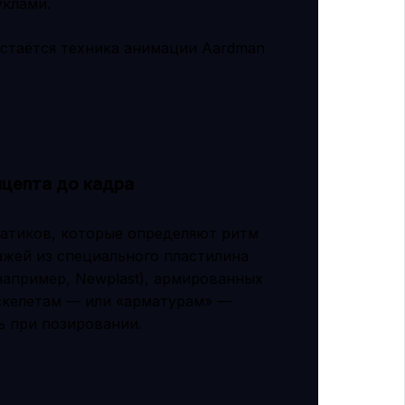
уклами.
стаётся техника анимации Aardman
цепта до кадра
матиков, которые определяют ритм
ажей из специального пластилина
например, Newplast), армированных
скелетам — или «арматурам» —
ь при позировании.