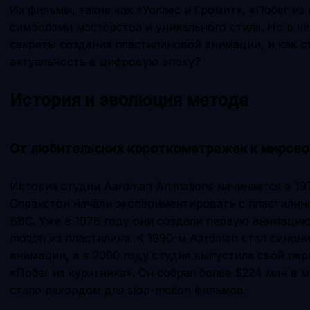
Их фильмы, такие как «Уоллес и Громит», «Побег из
символами мастерства и уникального стиля. Но в ч
секреты создания пластилиновой анимации, и как с
актуальность в цифровую эпоху?
История и эволюция метода
От любительских короткометражек к мирово
История студии Aardman Animations начинается в 19
Спракстон начали экспериментировать с пластили
BBC. Уже в 1976 году они создали первую анимацию
motion из пластилина. К 1990-м Aardman стал сино
анимации, а в 2000 году студия выпустила свой п
«Побег из курятника». Он собрал более $224 млн в 
стало рекордом для stop-motion фильмов.