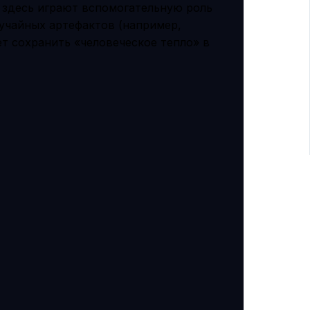
 здесь играют вспомогательную роль
учайных артефактов (например,
ет сохранить «человеческое тепло» в