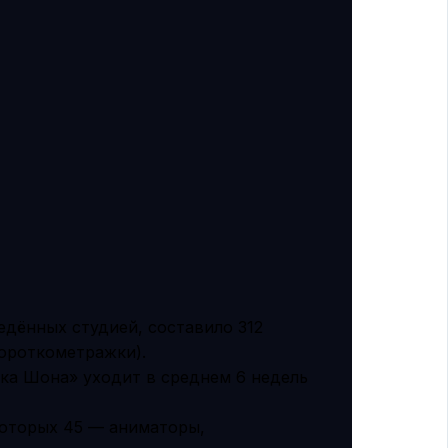
дённых студией, составило 312
короткометражки).
ка Шона» уходит в среднем 6 недель
которых 45 — аниматоры,