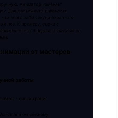
 вручную. Аниматор изменяет
ок. Для достижения плавности
 что всего за 10 секунд экранного
ых поз. К примеру, сцена с
бовала около 3 недель съёмки из-за
ями.
анимации от мастеров
учной работы
 Aardman по-прежнему