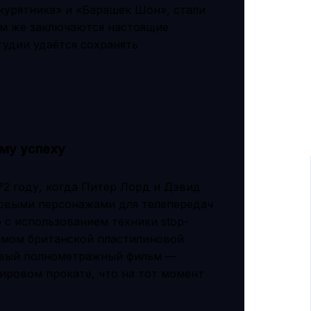
 курятника» и «Барашек Шон», стали
ём же заключаются настоящие
тудии удаётся сохранять
му успеху
72 году, когда Питер Лорд и Дэвид
новыми персонажами для телепередач
 с использованием техники stop-
нимом британской пластилиновой
ервый полнометражный фильм —
мировом прокате, что на тот момент