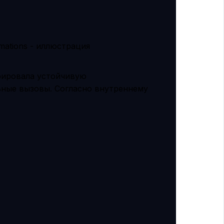
рировала устойчивую
ьные вызовы. Согласно внутреннему