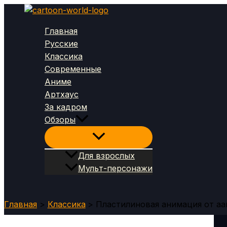
Перейти
к
Главная
содержимому
Русские
Классика
Современные
Аниме
Артхаус
За кадром
Обзоры
Для взрослых
Мульт-персонажи
Поиск
Главная
Классика
Пластилиновая анимация от aa