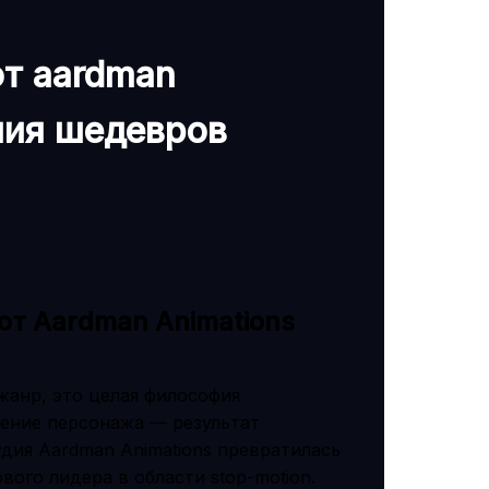
т aardman
ния шедевров
т Aardman Animations
жанр, это целая философия
жение персонажа — результат
удия Aardman Animations превратилась
ого лидера в области stop-motion.