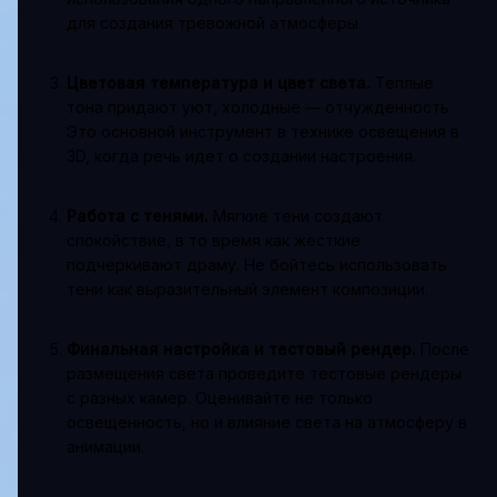
для создания тревожной атмосферы.
Цветовая температура и цвет света.
Теплые
тона придают уют, холодные — отчужденность.
Это основной инструмент в технике освещения в
3D, когда речь идет о создании настроения.
Работа с тенями.
Мягкие тени создают
спокойствие, в то время как жесткие
подчеркивают драму. Не бойтесь использовать
тени как выразительный элемент композиции.
Финальная настройка и тестовый рендер.
После
размещения света проведите тестовые рендеры
с разных камер. Оценивайте не только
освещенность, но и влияние света на атмосферу в
анимации.