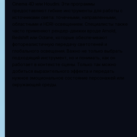
Cinema 4D или Houdini. Эти программы
предоставляют гибкие инструменты для работы с
источниками света: точечными, направленными,
областными и HDRI-освещением. Специалисты также
часто применяют рендер-движки вроде Arnold,
Redshift или Octane, которые обеспечивают
фотореалистичную передачу светотеней и
глобального освещения. Важно не только выбрать
подходящий инструмент, но и понимать, как он
работает в контексте сцены. Только так можно
добиться выразительного эффекта и передать
нужное эмоциональное состояние персонажей или
окружающей среды.