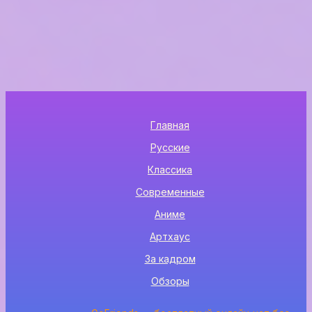
Главная
Русские
Классика
Современные
Аниме
Артхаус
За кадром
Обзоры