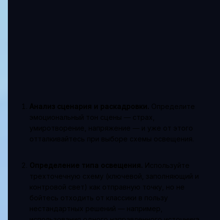
Анализ сценария и раскадровки.
Определите
эмоциональный тон сцены — страх,
умиротворение, напряжение — и уже от этого
отталкивайтесь при выборе схемы освещения.
Определение типа освещения.
Используйте
трехточечную схему (ключевой, заполняющий и
контровой свет) как отправную точку, но не
бойтесь отходить от классики в пользу
нестандартных решений — например,
использования одного направленного источника