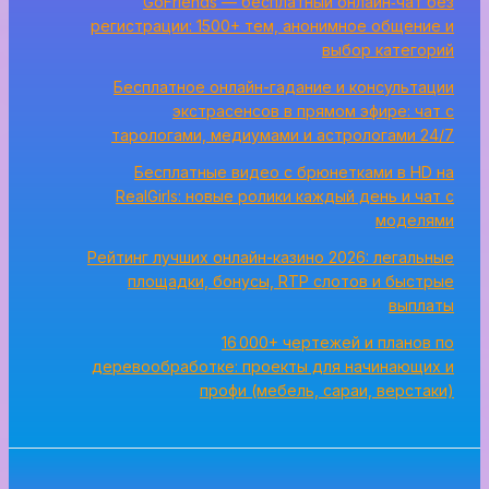
GoFriends — бесплатный онлайн‑чат без
регистрации: 1500+ тем, анонимное общение и
выбор категорий
Бесплатное онлайн-гадание и консультации
экстрасенсов в прямом эфире: чат с
тарологами, медиумами и астрологами 24/7
Бесплатные видео с брюнетками в HD на
RealGirls: новые ролики каждый день и чат с
моделями
Рейтинг лучших онлайн-казино 2026: легальные
площадки, бонусы, RTP слотов и быстрые
выплаты
16 000+ чертежей и планов по
деревообработке: проекты для начинающих и
профи (мебель, сараи, верстаки)