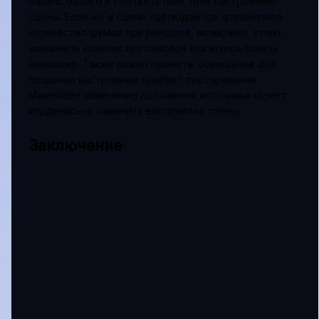
баланс белого и соответствие тона настроению
сцены. Если же в сцене наблюдается чрезмерное
количество шумов при рендере, возможно, стоит
увеличить количество сэмплов или использовать
денойзер. Также важно помнить: освещение для
создания настроения требует тестирования.
Малейшее изменение положения источника может
кардинально изменить восприятие сцены.
Заключение