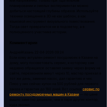
или напряженно. Только при тщательном
планировании и смелых экспериментах можно
добиться настоящей глубины образов. Используйте
техники освещения в 3D не как шаблон, а как
языковой инструмент визуального повествования.
Тогда свет превратится не в подсветку, а в
полноценного участника истории.
Комментарии
АндрейКазань
22-04-2026 09:24
Если кому актуален ремонт посудомоек в Казани на
дому, могу посоветовать сервис, к которому сам
недавно обращался: оставлял заявку через форму на
сайте, перезвонили минут через 10, мастер приехал в
тот же день, заменил насос, дал гарантию и чек.
Плюс у них сейчас купон на 500 рублей для первого
заказа и гарантия до 180 дней. Вот ссылка:
сервис по
ремонту посудомоечных машин в Казани
— по цене
вышло заметно дешевле, чем в паре других контор,
куда звонил.