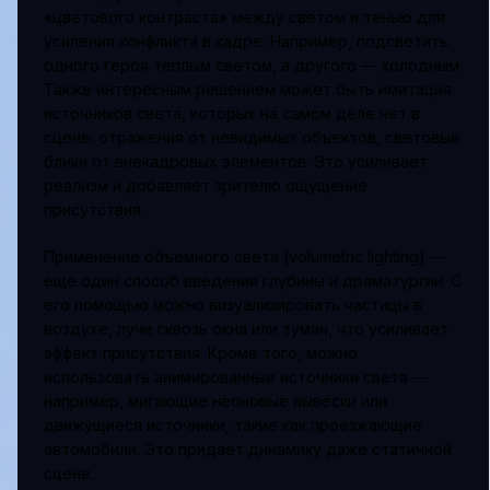
«цветового контраста» между светом и тенью для
усиления конфликта в кадре. Например, подсветить
одного героя теплым светом, а другого — холодным.
Также интересным решением может быть имитация
источников света, которых на самом деле нет в
сцене: отражения от невидимых объектов, световые
блики от внекадровых элементов. Это усиливает
реализм и добавляет зрителю ощущение
присутствия.
Применение объемного света (volumetric lighting) —
еще один способ введения глубины и драматургии. С
его помощью можно визуализировать частицы в
воздухе, лучи сквозь окна или туман, что усиливает
эффект присутствия. Кроме того, можно
использовать анимированные источники света —
например, мигающие неоновые вывески или
движущиеся источники, такие как проезжающие
автомобили. Это придает динамику даже статичной
сцене.