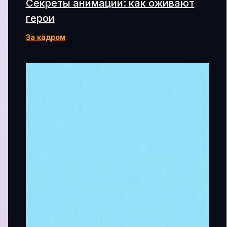
Секреты анимации: как оживают
герои
За кадром