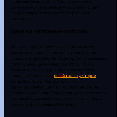
чтобы вам было удобно. Обычно установка
натяжного потолка занимает несколько часов и
осуществляется без лишнего загрязнения
помещения.
Цена на натяжные потолки
Цены на натяжные потолки зависят от многих
факторов: материала, сложности конструкции,
площади помещения. Мы гарантируем оптимальное
соотношение цены и качества. Чтобы узнать
стоимость вашего индивидуального проекта,
воспользуйтесь нашим
онлайн-калькулятором
,
который поможет быстро получить
ориентировочную цену. В процессе работы мы
всегда открыты для обсуждения деталей и готовы
предложить различные варианты, которые будут
соответствовать вашему бюджету.