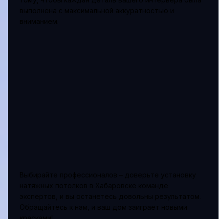
выполнена с максимальной аккуратностью и
вниманием.
Выбирайте профессионалов – доверьте установку
натяжных потолков в Хабаровске команде
экспертов, и вы останетесь довольны результатом.
Обращайтесь к нам, и ваш дом заиграет новыми
красками!