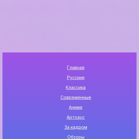
Главная
Русские
Классика
Современные
Аниме
Артхаус
За кадром
Обзоры