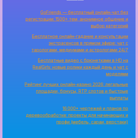
GoFriends — бесплатный онлайн‑чат без
регистрации: 1500+ тем, анонимное общение и
выбор категорий
Бесплатное онлайн-гадание и консультации
экстрасенсов в прямом эфире: чат с
тарологами, медиумами и астрологами 24/7
Бесплатные видео с брюнетками в HD на
RealGirls: новые ролики каждый день и чат с
моделями
Рейтинг лучших онлайн-казино 2026: легальные
площадки, бонусы, RTP слотов и быстрые
выплаты
16 000+ чертежей и планов по
деревообработке: проекты для начинающих и
профи (мебель, сараи, верстаки)