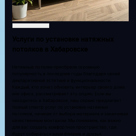
Услуги по установке натяжных
потолков в Хабаровске
Натяжные потолки приобрели огромную
популярность в последние годы благодаря своей
декларативной эстетике и функциональности.
Каждый, кто хочет обновить интерьер своего дома
или офиса, рассматривает эту опцию. Если вы
находитесь в Хабаровске, наш сервис предлагает
полный спектр услуг по установке натяжных
потолков, начиная от выбора материала и заканчивая
качественным монтажом. Мы понимаем, как важно
для вас создать комфортное пространство, где
будут собираться ваши близкие и друзья.