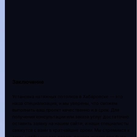
Заключение
Установка натяжных потолков в Хабаровске — это
наша специализация, и мы уверены, что сможем
выполнить ваш проект качественно и в срок. Для
получения консультации или заказа услуг достаточно
оставить заявку на нашем сайте, и наши специалисты
свяжутся с вами в кратчайшие сроки. Мы стремимся к
тому, чтобы каждая деталь вашего интерьера была