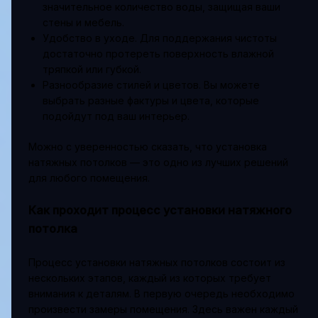
значительное количество воды, защищая ваши
стены и мебель.
Удобство в уходе. Для поддержания чистоты
достаточно протереть поверхность влажной
тряпкой или губкой.
Разнообразие стилей и цветов. Вы можете
выбрать разные фактуры и цвета, которые
подойдут под ваш интерьер.
Можно с уверенностью сказать, что установка
натяжных потолков — это одно из лучших решений
для любого помещения.
Как проходит процесс установки натяжного
потолка
Процесс установки натяжных потолков состоит из
нескольких этапов, каждый из которых требует
внимания к деталям. В первую очередь необходимо
произвести замеры помещения. Здесь важен каждый