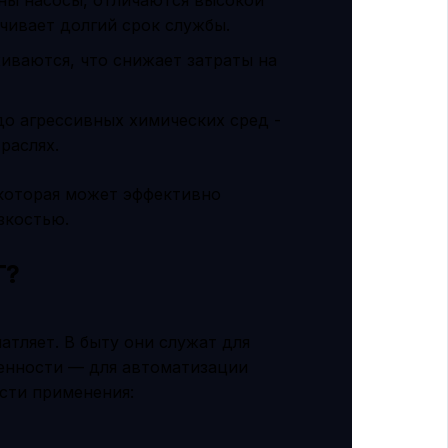
чивает долгий срок службы.
иваются, что снижает затраты на
о агрессивных химических сред -
раслях.
 которая может эффективно
зкостью.
T?
тляет. В быту они служат для
енности — для автоматизации
сти применения: