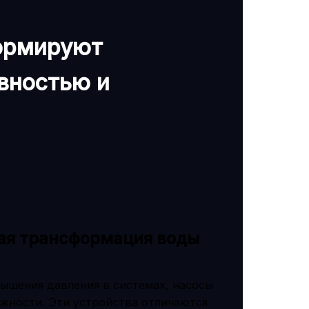
ормируют
вностью и
ая трансформация воды
ышения давления в системах, насосы
жности. Эти устройства отличаются