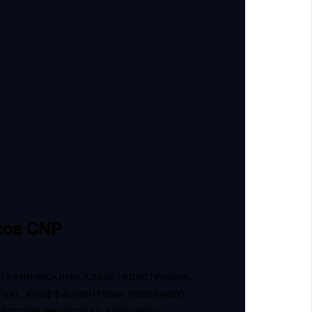
сов CNP
техническими характеристиками.
тью, коэффициентами полезного
смотрим несколько ключевых