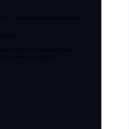
тку и транспортировку химических
 водами
насосы CNP R-WT предоставляет
я поставленных задач.