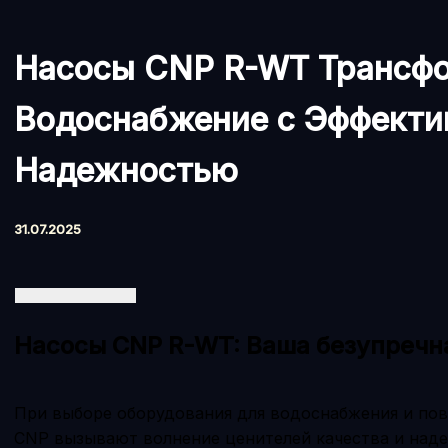
Насосы CNP R-WT Трансф
Водоснабжение с Эффекти
Надежностью
31.07.2025
Насосы CNP R-WT: Ваша безупречн
При выборе оборудования для водоснабжения и пов
CNP вызывают волнение ценителей качества и наде