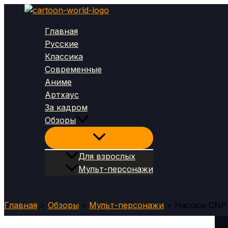
Перейти
к
Главная
содержимому
Русские
Классика
Современные
Аниме
Артхаус
За кадром
Обзоры
Для взрослых
Мульт-персонажи
Поиск
Главная
Обзоры
Мульт-персонажи
Насосы CNP