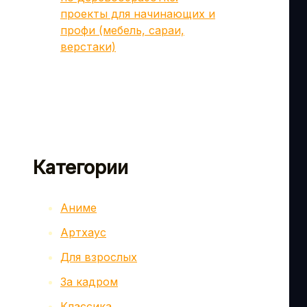
проекты для начинающих и
профи (мебель, сараи,
верстаки)
Категории
Аниме
Артхаус
Для взрослых
За кадром
Классика