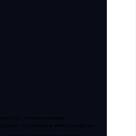
руются с использованием
ировать потребление электроэнергии.
ны насосы, отличаются высокой