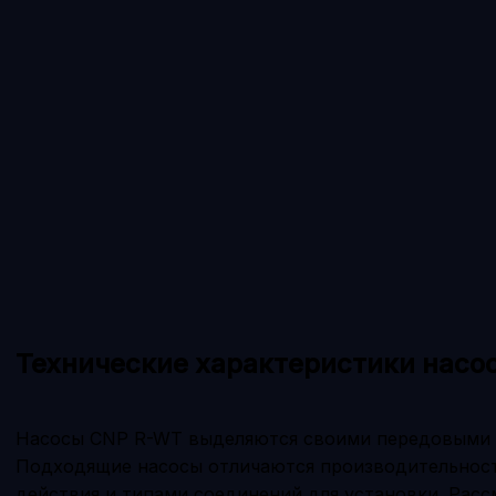
Технические характеристики насо
Насосы CNP R-WT выделяются своими передовыми 
Подходящие насосы отличаются производительнос
действия и типами соединений для установки. Рас