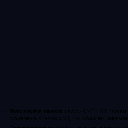
Энергоэффективности:
насосы CNP R-WT проекти
современных технологий, что позволяет минимиз
Долговечности:
материалы, из которых изготовле