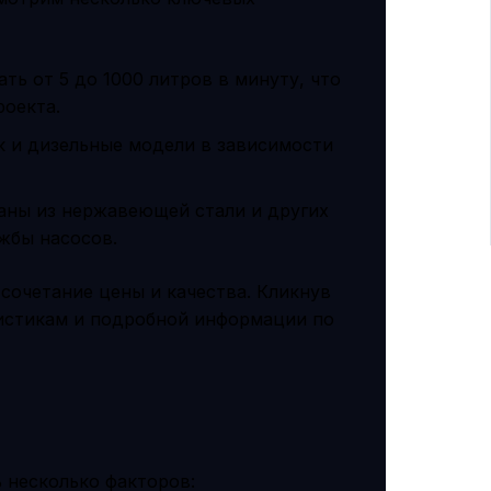
ь от 5 до 1000 литров в минуту, что
роекта.
к и дизельные модели в зависимости
аны из нержавеющей стали и других
ужбы насосов.
 сочетание цены и качества. Кликнув
ристикам и подробной информации по
 несколько факторов: