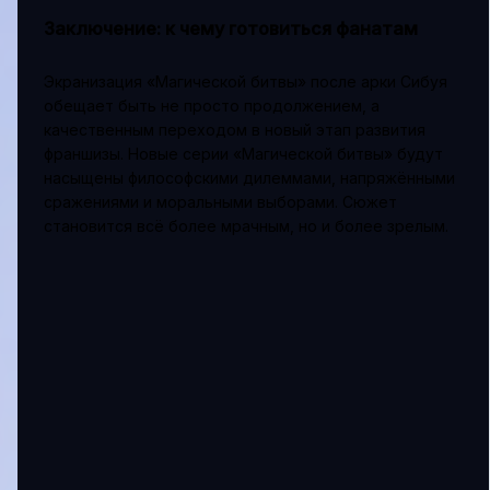
Заключение: к чему готовиться фанатам
Экранизация «Магической битвы» после арки Сибуя
обещает быть не просто продолжением, а
качественным переходом в новый этап развития
франшизы. Новые серии «Магической битвы» будут
насыщены философскими дилеммами, напряжёнными
сражениями и моральными выборами. Сюжет
становится всё более мрачным, но и более зрелым.