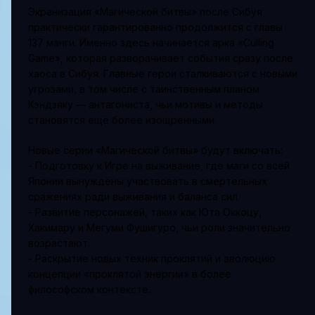
Экранизация «Магической битвы» после Сибуя
практически гарантированно продолжится с главы
137 манги. Именно здесь начинается арка «Culling
Game», которая разворачивает события сразу после
хаоса в Сибуя. Главные герои сталкиваются с новыми
угрозами, в том числе с таинственным планом
Кэндзяку — антагониста, чьи мотивы и методы
становятся ещё более изощрёнными.
Новые серии «Магической битвы» будут включать:
- Подготовку к Игре на выживание, где маги со всей
Японии вынуждены участвовать в смертельных
сражениях ради выживания и баланса сил.
- Развитие персонажей, таких как Юта Оккоцу,
Хакимару и Мегуми Фушигуро, чьи роли значительно
возрастают.
- Раскрытие новых техник проклятий и эволюцию
концепции «проклятой энергии» в более
философском контексте.