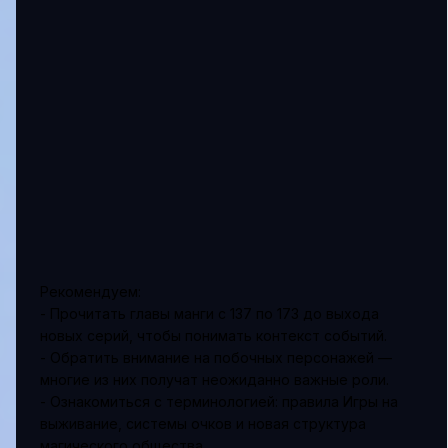
Рекомендуем:
- Прочитать главы манги с 137 по 173 до выхода
новых серий, чтобы понимать контекст событий.
- Обратить внимание на побочных персонажей —
многие из них получат неожиданно важные роли.
- Ознакомиться с терминологией: правила Игры на
выживание, системы очков и новая структура
магического общества.