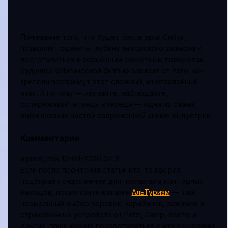
Понимание того, что будет после арки Сибуя,
позволяет оценить глубину авторского замысла и
подготовиться к серьёзным сюжетным поворотам.
Будущее «Магической битвы» зависит от того, как
зрители воспримут этот сложный, многослойный
этап. А потому — изучайте, наблюдайте,
сопереживайте, ведь впереди — одна из самых
амбициозных частей современной аниме-индустрии.
Комментарии
alpinist_msk
10-04-2026 04:31
Если после прочтения статьи кто-то как раз
подбирает снаряжение для промальпа или горных
выходов, посмотрите магазин
АльТуризм
— там
нормальный выбор верёвок, карабинов, зажимов и
страховочных устройств от Petzl, Camp, Венто и
других, плюс можно посоветоваться с менеджерами