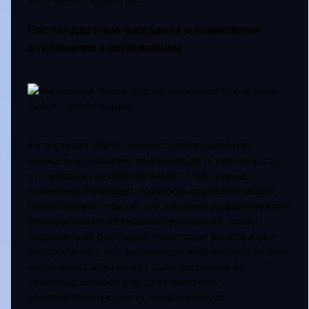
Нестандартные ожидания и возможные
отклонения в экранизации
Хотя студия MAPPA демонстрирует высокую
точность в передаче оригинала, есть вероятность,
что экранная адаптация внесёт структурные
изменения. Например, возможна хронологическая
перестановка событий для усиления драматизма или
фокусировка на отдельных персонажах, чтобы
расширить их бэкграунд. Некоторые фанаты даже
предполагают, что экранизация «Магической битвы»
после арки Сибуя может быть разделена на
несколько сезонов или даже включать
полнометражную ленту, охватывающую