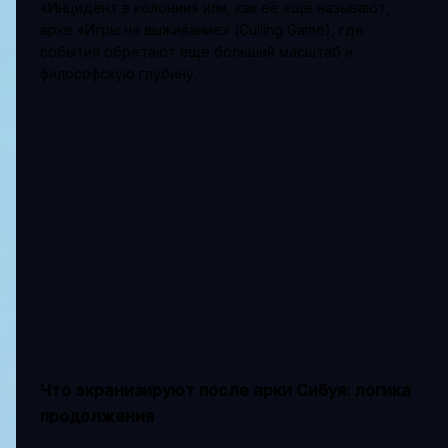
«Инцидент в колонии» или, как её ещё называют,
арке «Игры на выживание» (Culling Game), где
события обретают ещё больший масштаб и
философскую глубину.
Что экранизируют после арки Сибуя: логика
продолжения