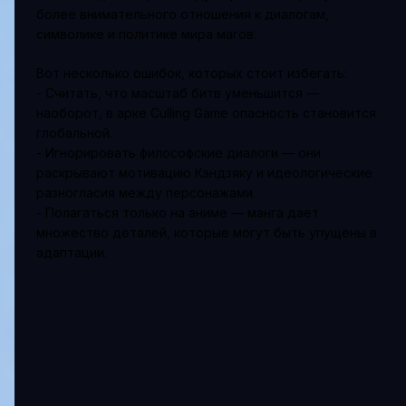
более внимательного отношения к диалогам,
символике и политике мира магов.
Вот несколько ошибок, которых стоит избегать:
- Считать, что масштаб битв уменьшится —
наоборот, в арке Culling Game опасность становится
глобальной.
- Игнорировать философские диалоги — они
раскрывают мотивацию Кэндзяку и идеологические
разногласия между персонажами.
- Полагаться только на аниме — манга даёт
множество деталей, которые могут быть упущены в
адаптации.