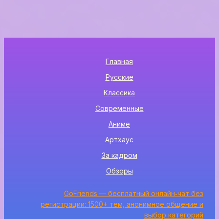
Главная
Русские
Классика
Современные
Аниме
Артхаус
За кадром
Обзоры
GoFriends — бесплатный онлайн‑чат без
регистрации: 1500+ тем, анонимное общение и
выбор категорий