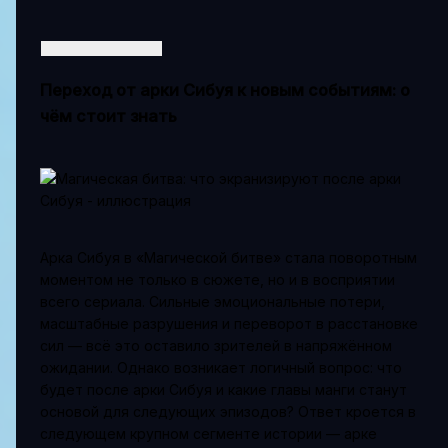
Переход от арки Сибуя к новым событиям: о
чём стоит знать
Арка Сибуя в «Магической битве» стала поворотным
моментом не только в сюжете, но и в восприятии
всего сериала. Сильные эмоциональные потери,
масштабные разрушения и переворот в расстановке
сил — всё это оставило зрителей в напряжённом
ожидании. Однако возникает логичный вопрос: что
будет после арки Сибуя и какие главы манги станут
основой для следующих эпизодов? Ответ кроется в
следующем крупном сегменте истории — арке