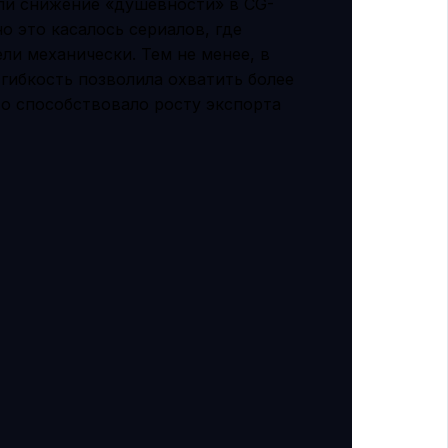
ли снижение «душевности» в CG-
о это касалось сериалов, где
и механически. Тем не менее, в
 гибкость позволила охватить более
то способствовало росту экспорта