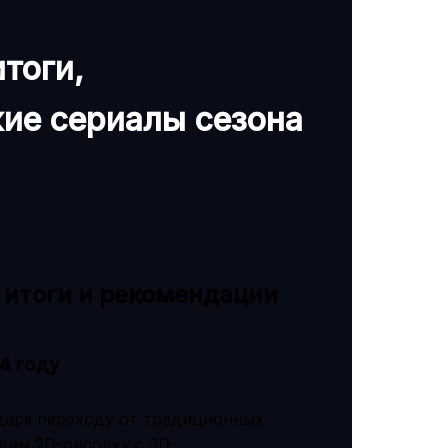
тоги,
ие сериалы сезона
 итоги и рекомендации
4 году
одаря переходу от традиционных
щим 2D-рисовку с 3D-