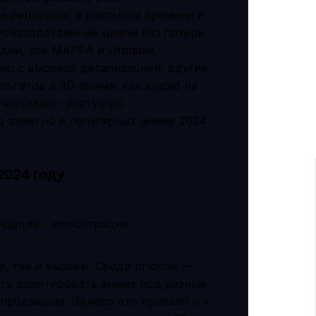
и рендеринг в реальном времени и
роизводственные циклы без потери
дии, как MAPPA и Ufotable,
ю с высокой детализацией, другие,
льтатов в 3D-аниме, как видно из
одчеркивают растущую
 заметно в популярных аниме 2024
2024 году
а, так и вызовы. Среди плюсов —
ть адаптировать аниме под разные
тпродакшна. Однако это привело и к