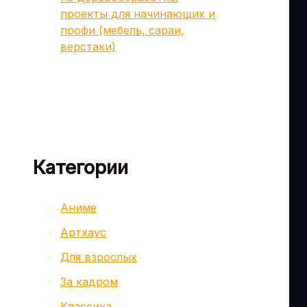
проекты для начинающих и
профи (мебель, сараи,
верстаки)
Категории
Аниме
Артхаус
Для взрослых
За кадром
Классика