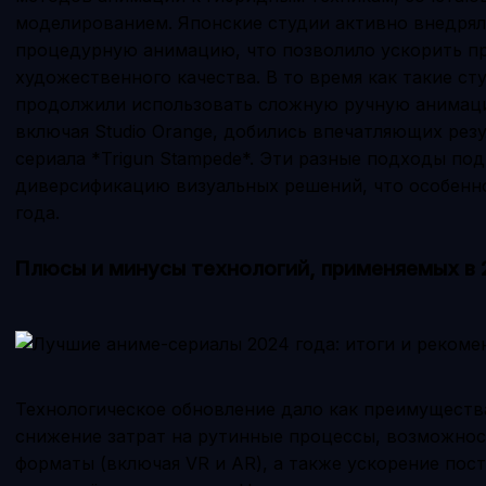
моделированием. Японские студии активно внедрял
процедурную анимацию, что позволило ускорить п
художественного качества. В то время как такие сту
продолжили использовать сложную ручную анимаци
включая Studio Orange, добились впечатляющих резу
сериала *Trigun Stampede*. Эти разные подходы п
диверсификацию визуальных решений, что особенно
года.
Плюсы и минусы технологий, применяемых в 
Технологическое обновление дало как преимуществ
снижение затрат на рутинные процессы, возможнос
форматы (включая VR и AR), а также ускорение пос