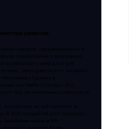
 векторы развития
ючевых трендов, сформированных в
нарное планирование и визуальную
ки использовать нейросети для
-вторых, наблюдается рост интереса
 японскими студиями в
ими как Netflix и Disney+. Это
нтент под региональные особенности.
а, основанные на веб-новеллах и
. В 2025 ожидается рост сериалов,
, линейками мерча и AR-
сценарии становятся более