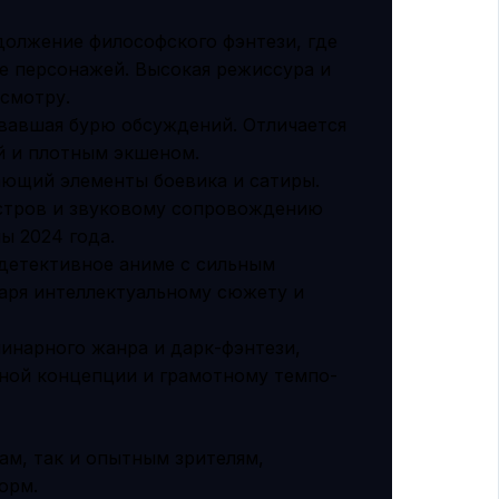
олжение философского фэнтези, где
е персонажей. Высокая режиссура и
осмотру.
вавшая бурю обсуждений. Отличается
 и плотным экшеном.
ющий элементы боевика и сатиры.
стров и звуковому сопровождению
ы 2024 года.
детективное аниме с сильным
аря интеллектуальному сюжету и
инарного жанра и дарк-фэнтези,
ной концепции и грамотному темпо-
ам, так и опытным зрителям,
орм.