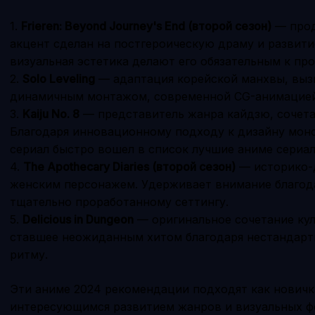
1.
Frieren: Beyond Journey's End (второй сезон)
— прод
акцент сделан на постгероическую драму и развити
визуальная эстетика делают его обязательным к пр
2.
Solo Leveling
— адаптация корейской манхвы, выз
динамичным монтажом, современной CG-анимацией
3.
Kaiju No. 8
— представитель жанра кайдзю, сочета
Благодаря инновационному подходу к дизайну мон
сериал быстро вошел в список лучшие аниме сериал
4.
The Apothecary Diaries (второй сезон)
— историко-
женским персонажем. Удерживает внимание благод
тщательно проработанному сеттингу.
5.
Delicious in Dungeon
— оригинальное сочетание кул
ставшее неожиданным хитом благодаря нестандарт
ритму.
Эти аниме 2024 рекомендации подходят как новичк
интересующимся развитием жанров и визуальных ф