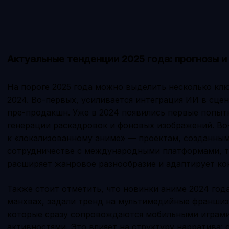
Актуальные тенденции 2025 года: прогнозы и
На пороге 2025 года можно выделить несколько кл
2024. Во-первых, усиливается интеграция ИИ в сце
пре-продакшн. Уже в 2024 появились первые попыт
генерации раскадровок и фоновых изображений. Во
к «локализованному аниме» — проектам, созданным
сотрудничестве с международными платформами, так
расширяет жанровое разнообразие и адаптирует ко
Также стоит отметить, что новинки аниме 2024 год
манхвах, задали тренд на мультимедийные франшизы
которые сразу сопровождаются мобильными играми
активностями. Это влияет на структуру нарратива: 