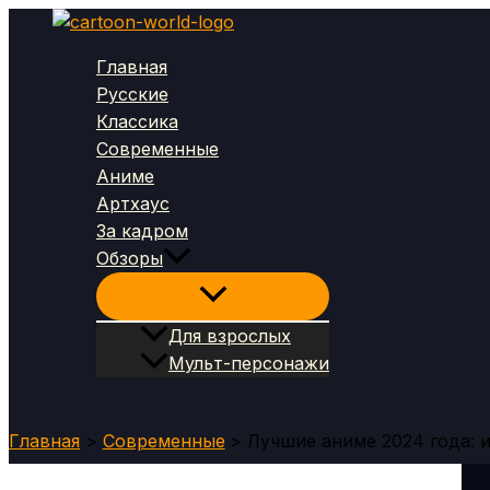
Перейти
к
Главная
содержимому
Русские
Классика
Современные
Аниме
Артхаус
За кадром
Обзоры
Для взрослых
Мульт-персонажи
Поиск
Главная
Современные
Лучшие аниме 2024 года: 