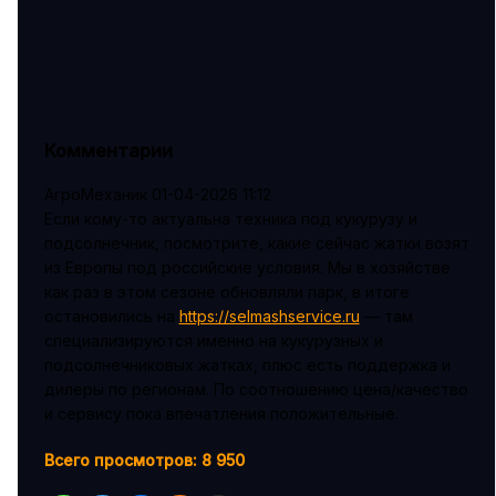
Комментарии
АгроМеханик
01-04-2026 11:12
Если кому-то актуальна техника под кукурузу и
подсолнечник, посмотрите, какие сейчас жатки возят
из Европы под российские условия. Мы в хозяйстве
как раз в этом сезоне обновляли парк, в итоге
остановились на
https://selmashservice.ru
— там
специализируются именно на кукурузных и
подсолнечниковых жатках, плюс есть поддержка и
дилеры по регионам. По соотношению цена/качество
и сервису пока впечатления положительные.
Всего просмотров:
8 950