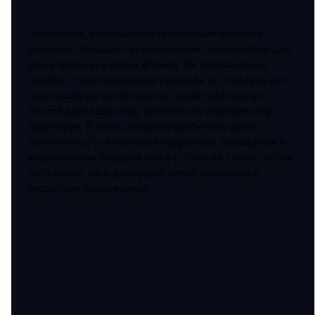
Персонажи, казавшиеся утраченными в потоке
времени, обладают колоссальным потенциалом для
реинкарнации в новых формах. Их возвращение
требует стратегического подхода: от тщательного
исследования оригинальных характеристик до
тонкой адаптации под требования современной
аудитории. В эпоху, когда потребители ценят
аутентичность и глубокие нарративы, обращение к
классическим образам может стать не только актом
ностальгии, но и движущей силой инноваций в
индустрии развлечений.