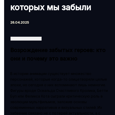
которых мы забыли
26.04.2025
Возрождение забытых героев: кто
они и почему это важно
В истории анимации существует множество
персонажей, которые когда-то олицетворяли целые
эпохи, но сегодня о них вспоминают лишь немногие.
Фигуры вроде Освальда Счастливого Кролика, Бетти
Буп или Феликса Кота сыграли критическую роль в
эволюции мультфильмов, заложив основы
современных нарративов и визуальных стилей. Их
забвение связано не с потерей актуальности, а с