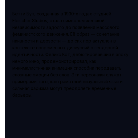
Бетти Буп, созданная в 1930-х годах студией
Fleischer Studios, стала символом женской
независимости задолго до появления массового
феминистского движения. Её образ — сочетание
наивности и дерзости — до сих пор актуален в
контексте современных дискуссий о гендерной
идентичности. Феликс Кот, дебютировавший в эпоху
немого кино, продемонстрировал, как
минималистичная анимация способна передавать
сложные эмоции без слов. Эти персонажи служат
примерами того, как грамотный визуальный язык и
сильная харизма могут преодолеть временные
барьеры.