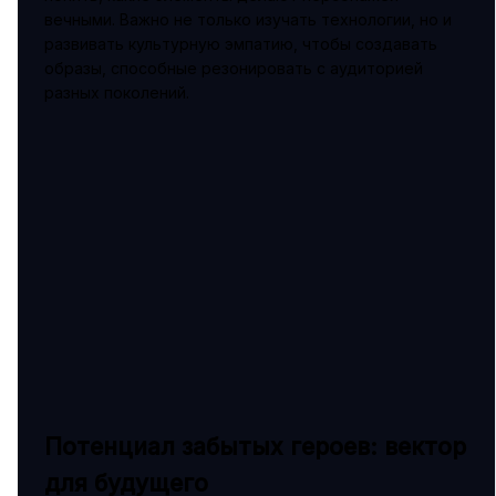
вечными. Важно не только изучать технологии, но и
развивать культурную эмпатию, чтобы создавать
образы, способные резонировать с аудиторией
разных поколений.
Потенциал забытых героев: вектор
для будущего