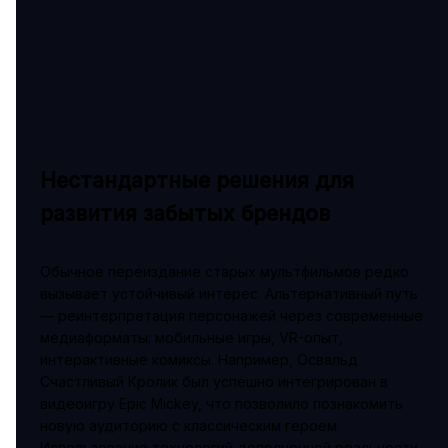
Нестандартные решения для
развития забытых брендов
Обычное переиздание старых мультфильмов редко
вызывает устойчивый интерес. Альтернативный путь
— реинтерпретация персонажей через современные
медиаформаты: мобильные игры, VR-опыт,
интерактивные комиксы. Например, Освальд
Счастливый Кролик был успешно интегрирован в
видеоигру Epic Mickey, что позволило познакомить
новую аудиторию с классическим героем.
Использование технологий дополненной реальности