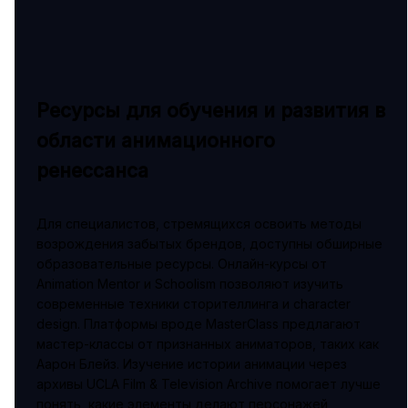
Ресурсы для обучения и развития в
области анимационного
ренессанса
Для специалистов, стремящихся освоить методы
возрождения забытых брендов, доступны обширные
образовательные ресурсы. Онлайн-курсы от
Animation Mentor и Schoolism позволяют изучить
современные техники сторителлинга и character
design. Платформы вроде MasterClass предлагают
мастер-классы от признанных аниматоров, таких как
Аарон Блейз. Изучение истории анимации через
архивы UCLA Film & Television Archive помогает лучше
понять, какие элементы делают персонажей