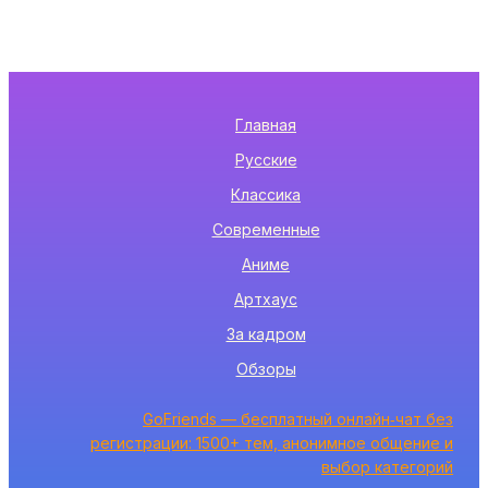
Главная
Русские
Классика
Современные
Аниме
Артхаус
За кадром
Обзоры
GoFriends — бесплатный онлайн‑чат без
регистрации: 1500+ тем, анонимное общение и
выбор категорий