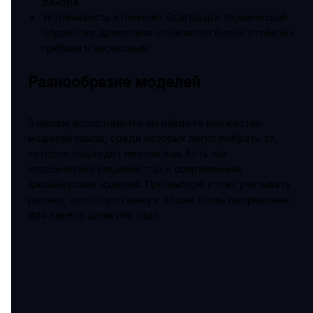
декора.
Устойчивость к гниению: Благодаря термической
обработке древесина становится более стойкой к
грибкам и насекомым.
Разнообразие моделей
В нашем ассортименте вы найдёте множество
моделей кашпо, среди которых легко выбрать то,
которое подходит именно вам. Есть как
классические решения, так и современные
дизайнерские изделия. При выборе стоит учитывать
размер, цветовую гамму и общий стиль оформления
для вашего дома или сада.