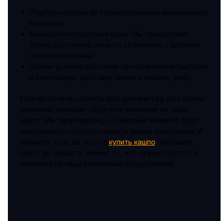
Подбор изделий из термодревесины высочайшего
качества.
Конкурентоспособные цены: Мы предлагаем
более доступные цены по сравнению с другими
производителями.
Гибкие условия доставки: Мы организуем быструю
и безопасную доставку прямо к вашему дому.
Если вы хотите сделать ваш дом или сад ещё более
привлекательными, обратите внимание на наши
кашпо. Мы гарантируем, что каждый элемент будет
максимально соответствовать вашим ожиданиям. И
помните, если вы хотите
купить кашпо
, на нашем
сайте вы найдёте именно то, что нужно! Обратите
внимание на наши уникальные предложения.