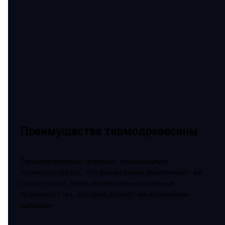
Преимущества термодревесины
Термодревесина проходит специальную
термообработку, что значительно увеличивает её
срок службы. Ниже перечислены основные
преимущества, которые делает её идеальным
выбором: