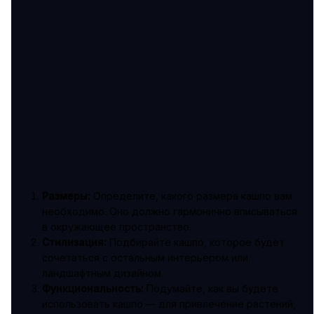
Размеры:
Определите, какого размера кашпо вам
необходимо. Оно должно гармонично вписываться
в окружающее пространство.
Стилизация:
Подбирайте кашпо, которое будет
сочетаться с остальным интерьером или
ландшафтным дизайном.
Функциональность:
Подумайте, как вы будете
использовать кашпо — для привлечение растений,