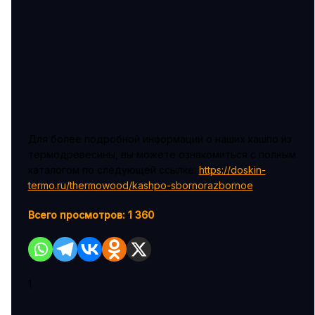
Для более подробной информации о наших кашпо из
термодревесины, вы можете ознакомиться с полным
каталогом по следующей ссылке:
https://doskin-
termo.ru/thermowood/kashpo-sbornorazbornoe
.
Всего просмотров:
1 360
1