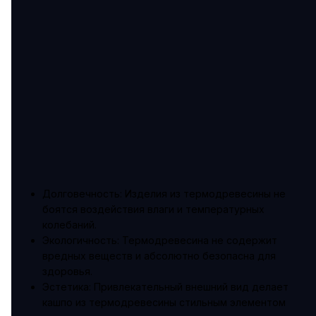
Долговечность: Изделия из термодревесины не
боятся воздействия влаги и температурных
колебаний.
Экологичность: Термодревесина не содержит
вредных веществ и абсолютно безопасна для
здоровья.
Эстетика: Привлекательный внешний вид делает
кашпо из термодревесины стильным элементом