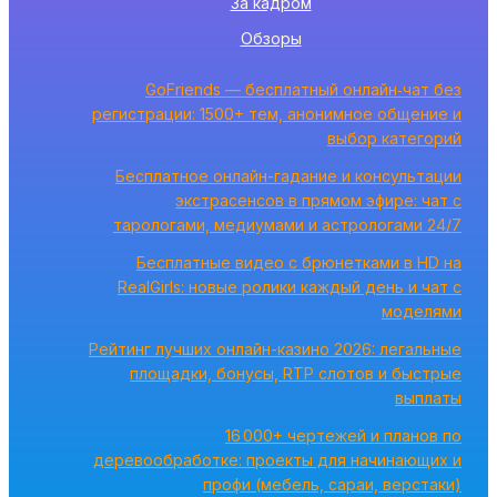
За кадром
Обзоры
GoFriends — бесплатный онлайн‑чат без
регистрации: 1500+ тем, анонимное общение и
выбор категорий
Бесплатное онлайн-гадание и консультации
экстрасенсов в прямом эфире: чат с
тарологами, медиумами и астрологами 24/7
Бесплатные видео с брюнетками в HD на
RealGirls: новые ролики каждый день и чат с
моделями
Рейтинг лучших онлайн-казино 2026: легальные
площадки, бонусы, RTP слотов и быстрые
выплаты
16 000+ чертежей и планов по
деревообработке: проекты для начинающих и
профи (мебель, сараи, верстаки)