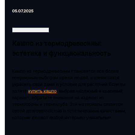
05.07.2025
Кашпо из термодревесины:
эстетика и функциональность
Кашпо из термодревесины становятся всё более
популярным выбором среди людей, стремящихся
украсить свои дома и условия для растений. Если вы
хотите
купить кашпо
, выбрав надежный и красивый
вариант, обратите внимание на изделия из
термососны и термодуба. Эти материалы славятся
своей долговечностью и эстетическими качествами,
которые делают любой интерьер уникальным.