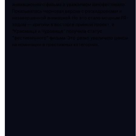
анимационного фильма в уважаемом кинофестивале.
Показывалась черновая версия с раскадровками и
незавершённой анимацией. Но это стало мощным PR-
ходом — критики в восторге приняли проект, и
“Красавица и Чудовище” получила статус
"фестивального" фильма. Это резко увеличило шансы
на номинации в престижных категориях.