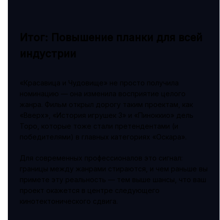
Итог: Повышение планки для всей
индустрии
«Красавица и Чудовище» не просто получила
номинацию — она изменила восприятие целого
жанра. Фильм открыл дорогу таким проектам, как
«Вверх», «История игрушек 3» и «Пиноккио» дель
Торо, которые тоже стали претендентами (и
победителями) в главных категориях «Оскара».
Для современных профессионалов это сигнал:
границы между жанрами стираются, и чем раньше вы
примете эту реальность — тем выше шансы, что ваш
проект окажется в центре следующего
кинотектонического сдвига.