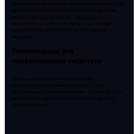
делать ли её мрачной или типично волшебной? Было
принято решение сохранить хэппи-энд, но через
драму и настоящую жертву. Такой подход
эмоционально захватил взрослую аудиторию —
важнейший фактор в борьбе за голосование
Академии.
Рекомендации для
профессионалов индустрии
Анимация как жанр больше не должна
ограничиваться детским сегментом — урок
«Красавицы и Чудовища» актуален до сих пор. Если
вы продюсер, режиссёр или сценарист, вот что
стоит учитывать: