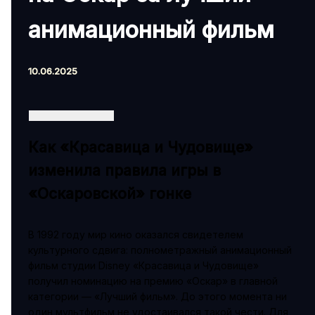
анимационный фильм
10.06.2025
Как «Красавица и Чудовище»
изменила правила игры в
«Оскаровской» гонке
В 1992 году мир кино оказался свидетелем
культурного сдвига: полнометражный анимационный
фильм студии Disney «Красавица и Чудовище»
получил номинацию на премию «Оскар» в главной
категории — «Лучший фильм». До этого момента ни
один мультфильм не удостаивался такой чести. Для