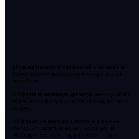
1.
Развивайте глубину персонажей
— анимация не
освобождает от необходимости эмоциональной
проработки.
2.
Стройте музыкальную драматургию
— думайте о
песнях как о структурных частях сюжета, а не как о
вставках.
3.
Используйте фестивали стратегически
— не
бойтесь отправлять анимационные фильмы на
«взрослые» фестивали. Ранний интерес — залог