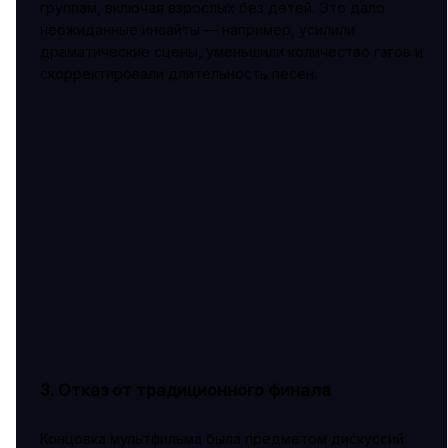
группам, включая взрослых без детей. Это дало
неожиданные инсайты — например, усилили
драматические сцены, уменьшили количество гэгов и
скорректировали длительность песен.
3. Отказ от традиционного финала
Концовка мультфильма была предметом дискуссий: