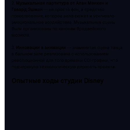
2.
Музыкальная партитура от Алан Менкен и
Говард Эшман
— не просто фон, а средство
повествования, которое вело сюжет и усиливало
эмоциональное воздействие. Музыкальные сцены
были организованы по канонам бродвейского
мюзикла.
3.
Инновации в анимации
— знаменитая сцена танца
в бальном зале реализована с использованием
революционной для того времени CGI-графики, что
подчеркнуло технологическую дерзость проекта.
Опытные ходы студии Disney