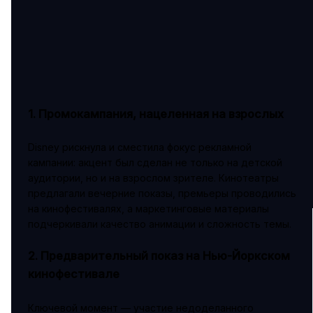
1. Промокампания, нацеленная на взрослых
Disney рискнула и сместила фокус рекламной
кампании: акцент был сделан не только на детской
аудитории, но и на взрослом зрителе. Кинотеатры
предлагали вечерние показы, премьеры проводились
на кинофестивалях, а маркетинговые материалы
подчеркивали качество анимации и сложность темы.
2. Предварительный показ на Нью-Йоркском
кинофестивале
Ключевой момент — участие недоделанного