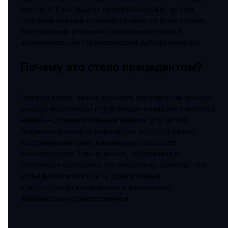
многих это выглядело неожиданностью, но при
глубоком анализе становится ясно: за этим стояли
продуманные решения, рискованные ходы и
исключительная стратегическая работа команды.
Почему это стало прецедентом?
Прежде всего, важно понимать контекст. На момент
выхода «Красавицы и Чудовища» анимация считалась
нишей — развлекательным жанром для детей.
Академия кинематографических искусств редко
воспринимала такие фильмы как серьезное
киноискусство. Тем не менее, «Красавица и
Чудовище» разрушила эту парадигму, доказав, что
мультфильм может быть драматичным,
стилистически выверенным и музыкально
амбициозным произведением.