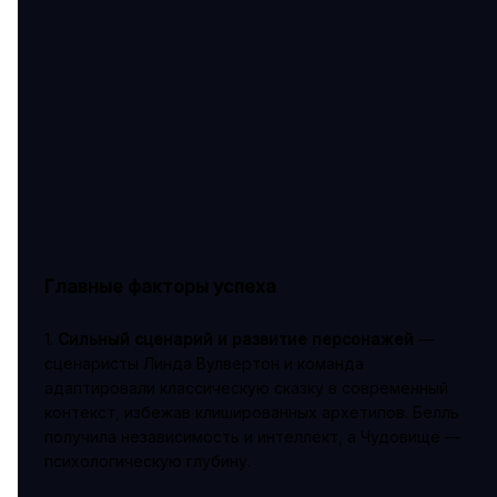
Главные факторы успеха
1.
Сильный сценарий и развитие персонажей
—
сценаристы Линда Вулвертон и команда
адаптировали классическую сказку в современный
контекст, избежав клишированных архетипов. Белль
получила независимость и интеллект, а Чудовище —
психологическую глубину.