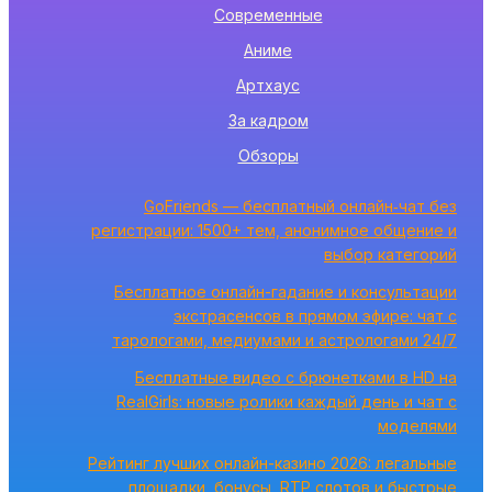
Современные
Аниме
Артхаус
За кадром
Обзоры
GoFriends — бесплатный онлайн‑чат без
регистрации: 1500+ тем, анонимное общение и
выбор категорий
Бесплатное онлайн-гадание и консультации
экстрасенсов в прямом эфире: чат с
тарологами, медиумами и астрологами 24/7
Бесплатные видео с брюнетками в HD на
RealGirls: новые ролики каждый день и чат с
моделями
Рейтинг лучших онлайн-казино 2026: легальные
площадки, бонусы, RTP слотов и быстрые