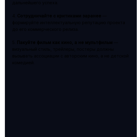
дальнейшего успеха.
4.
Сотрудничайте с критиками заранее
—
формируйте интеллектуальную репутацию проекта
до его коммерческого релиза.
5.
Пакуйте фильм как кино, а не мультфильм
—
визуальный стиль, трейлеры, постеры должны
вызывать ассоциации с авторским кино, а не детской
комедией.