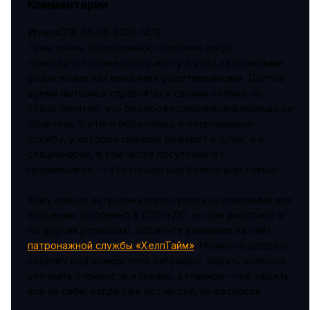
Комментарии
ИринаСПб
04-06-2026 14:19
Тема очень болезненная, особенно когда
приходится совмещать работу и уход за пожилыми
родителями или лежачими родственниками. Долгое
время пытались справляться своими силами, но
стало понятно, что без профессиональной помощи не
обойтись. В итоге обратились в патронажную
службу, у которой сиделки дежурят и дома, и в
стационарах, в том числе посуточно и с
проживанием — это сильно разгрузило всю семью.
Кому сейчас актуален вопрос ухода за пожилыми или
больными (особенно в СПб и ЛО, но они работают и
по другим регионам), обратите внимание на сайт
патронажной службы «ХелпТайм»
. Можно подобрать
сиделку под конкретную ситуацию, задать вопросы,
уточнить стоимость и график, а главное — не тащить
всё на себе, когда уже нет ни сил, ни ресурсов.