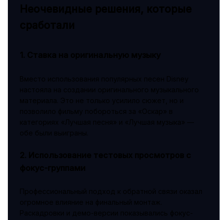
Неочевидные решения, которые
сработали
1. Ставка на оригинальную музыку
Вместо использования популярных песен Disney
настояла на создании оригинального музыкального
материала. Это не только усилило сюжет, но и
позволило фильму побороться за «Оскар» в
категориях «Лучшая песня» и «Лучшая музыка» —
обе были выиграны.
2. Использование тестовых просмотров с
фокус-группами
Профессиональный подход к обратной связи оказал
огромное влияние на финальный монтаж.
Раскадровки и демо-версии показывались фокус-