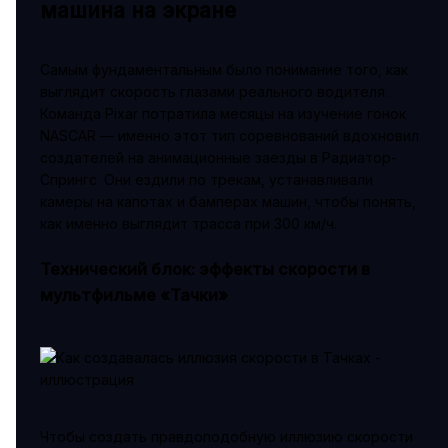
машина на экране
Самым фундаментальным было понимание того, как
выглядит скорость глазами реального водителя.
Команда Pixar потратила месяцы на изучение гонок
NASCAR — именно этот тип соревнований вдохновил
создателей на анимационные заезды в Радиатор-
Спрингс. Они ездили по трекам, устанавливали
камеры на капотах и бамперах машин, чтобы понять,
как именно выглядит трасса при 300 км/ч.
Технический блок: эффекты скорости в
мультфильме «Тачки»
Чтобы создать правдоподобную иллюзию скорости