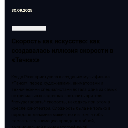
30.09.2025
Скорость как искусство: как
создавалась иллюзия скорости в
«Тачках»
Когда Pixar приступила к созданию мультфильма
«Тачки», перед художниками, аниматорами и
техническими специалистами встала одна из самых
нетривиальных задач: как заставить зрителя
*почувствовать* скорость, находясь при этом в
кресле кинотеатра. Сложность была не только в
передаче динамики машин, но и в том, чтобы
сделать эту анимацию правдоподобной,
эмоциональной и кинематографичной.