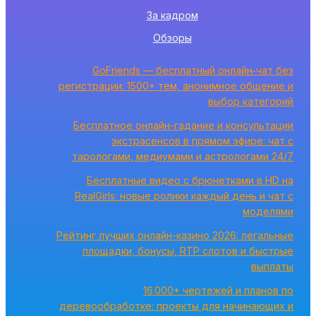
За кадром
Обзоры
GoFriends — бесплатный онлайн‑чат без
регистрации: 1500+ тем, анонимное общение и
выбор категорий
Бесплатное онлайн-гадание и консультации
экстрасенсов в прямом эфире: чат с
тарологами, медиумами и астрологами 24/7
Бесплатные видео с брюнетками в HD на
RealGirls: новые ролики каждый день и чат с
моделями
Рейтинг лучших онлайн-казино 2026: легальные
площадки, бонусы, RTP слотов и быстрые
выплаты
16 000+ чертежей и планов по
деревообработке: проекты для начинающих и