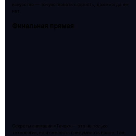
искусство — почувствовать скорость, даже когда её
нет.
Финальная прямая
Секреты анимации «Тачек» — это не только
технологии, но и смелость придумывать новое. Там,