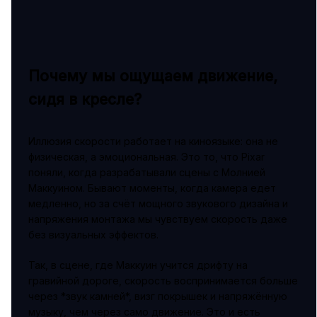
Почему мы ощущаем движение,
сидя в кресле?
Иллюзия скорости работает на киноязыке: она не
физическая, а эмоциональная. Это то, что Pixar
поняли, когда разрабатывали сцены с Молнией
Маккуином. Бывают моменты, когда камера едет
медленно, но за счёт мощного звукового дизайна и
напряжения монтажа мы чувствуем скорость даже
без визуальных эффектов.
Так, в сцене, где Маккуин учится дрифту на
гравийной дороге, скорость воспринимается больше
через *звук камней*, визг покрышек и напряжённую
музыку, чем через само движение. Это и есть