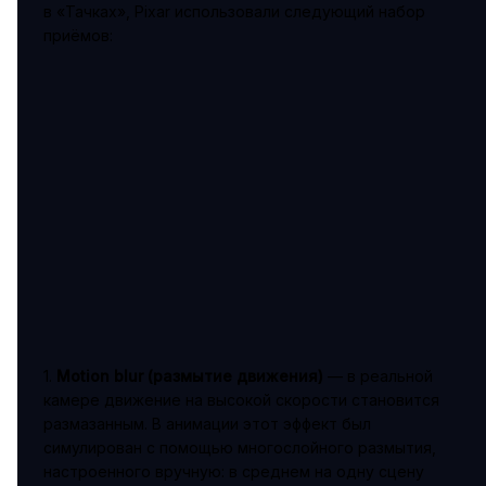
в «Тачках», Pixar использовали следующий набор
приёмов:
1.
Motion blur (размытие движения)
— в реальной
камере движение на высокой скорости становится
размазанным. В анимации этот эффект был
симулирован с помощью многослойного размытия,
настроенного вручную: в среднем на одну сцену