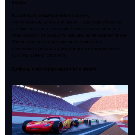
ветер.
Кроме того, команда ввела систему
«интеллектуального пейзажа» — далекие объекты
автоматически размывались и изменяли яркость в
зависимости от скорости машины на переднем плане.
Такая адаптивная детализация позволила
сэкономить ресурсы рендеринга и одновременно
усилить эффект скорости.
Цифры, о которых мало кто знает