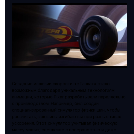
Создание иллюзии скорости в «Тачках» стало
возможным благодаря уникальным технологиям
анимации, которые Pixar разрабатывали параллельно
с производством. Например, был создан
специализированный симулятор физики шин, чтобы
рассчитать, как шины изгибаются при разных типах
ускорения. Этот симулятор учитывал физическую
массу машин, сцепление с поверхностью и даже