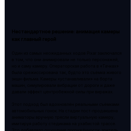
Нестандартное решение: анимация камеры
как главный герой
Один из самых неожиданных ходов Pixar заключался
в том, что они анимировали не только персонажей,
но и саму камеру. Операторская работа в «Тачках»
была срежиссирована так, будто это съёмка живого
экшн-фильма. Камеры «устанавливали» на борта
машин, симулировали вибрации от дороги и даже
давали эффект центробежной силы при виражах.
Этот подход был вдохновлён реальными съёмками
автомобильных гонок. На стадии пост-продакшена
аниматоры вручную трясли виртуальную камеру,
имитируя работу стедикама на ухабистой трассе.
Это добавляло ощущение погружённости: зритель