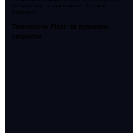
как будто сидит за рулём вместе с Молнией
Маккуином.
Технологии Pixar: за кулисами
скорости