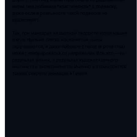
меры: они добавили *эластичность* в подвеску,
даже если в реальности такой подвески не
существует.
Так, при манёврах на высокой скорости кузов машин
в мультфильме слегка наклоняется, шины
скручиваются, и даже лобовое стекло (в роли глаз)
может «вибрировать» от напряжения. Всё это — не
результат физики, а результат художественного
инстинкта и экспериментов. Именно в этом кроются
тонкие секреты анимации «Тачек».