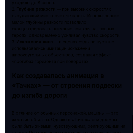
уходило до 8 слоев.
2.
Глубина резкости
— при высоких скоростях
окружающий мир теряет чёткость. Использование
малой глубины резкости позволило
сконцентрировать внимание зрителя на главных
героях, одновременно усиливая чувство скорости.
3.
Искажения линз
— в сценах езды по пустыне
использовались имитации искажений
широкоугольных объективов, создавая эффект
«прогиба» горизонта при поворотах.
Как создавалась анимация в
«Тачках» — от строения подвески
до изгиба дороги
В отличие от обычных персонажей, машины — это
жёсткие объекты. Однако в «Тачках» они должны
были быть живыми, чувствующими, реагирующими на
дорогу. Поэтому аниматоры пошли на радикальные