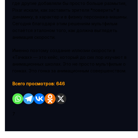
где другие добавляли бы просто больше размытия,
Pixar искали, как заставить зрителя *поверить* в
динамику, в характер и в физику персонажа-машины.
Сегодня благодаря этим решениям мультфильм
остаётся эталоном того, как должна выглядеть
анимация скорости.
Именно поэтому создание иллюзии скорости в
«Тачках» — это кейс, который до сих пор изучают в
анимационных школах. Это не просто мультфильм о
гонках. Это гонка за анимационным совершенством.
Всего просмотров:
646
7