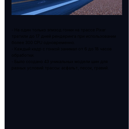
- На один только эпизод гонки на трассе Pixar
тратили до 17 дней рендеринга при использовании
более 300 CPU одновременно.
- Каждый кадр с гонкой занимал от 6 до 18 часов
обработки.
- Было создано 43 уникальных модели шин для
разных условий трассы: асфальт, песок, гравий.