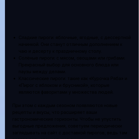
Сладкие пироги: яблочные, ягодные, с дессертной
начинкой. Они станут отличным дополнением к
чаю и десерту к праздничному столу.
Солёные пироги: с мясом, овощами или грибами.
Прекрасный выбор для основного блюда или
паузы между делами.
Классические пироги: такие как «Курочка Ряба» и
«Пирог с яблоком и брусникой», которые
являются фаворитами у множества людей.
При этом с каждым сезоном появляются новые
рецепты и вкусы, что расширяет ваши
гастрономические горизонты. Чтобы не упустить
выгодные предложения, советуем периодически
заглядывать на сайт с доставкой пирогов, ведь там