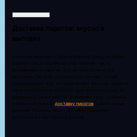
Доставка пирогов: вкусно и
выгодно
В поисках вкусных и разнообразных блюд, которые
радуют глаз и поднимают настроение, часто
вспоминаем о пирогах. Это не просто простое
угощение. По сути, пироги представляют собой
традиционную еду, которая может быть как сладкой,
так и несладкой, и подходит для любого случая: от
домашнего ужина до праздничного стола. Особенно
удобно заказывать
доставку пирогов
с различными
акциями. Приятно, когда любимые угощения
доступны и в выгодном формате.