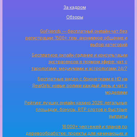
За кадром
Обзоры
GoFriends — бесплатный онлайн‑чат без
регистрации: 1500+ тем, анонимное общение и
выбор категорий
Бесплатное онлайн-гадание и консультации
экстрасенсов в прямом эфире: чат с
тарологами, медиумами и астрологами 24/7
Бесплатные видео с брюнетками в HD на
RealGirls: новые ролики каждый день и чат с
моделями
Рейтинг лучших онлайн-казино 2026: легальные
площадки, бонусы, RTP слотов и быстрые
выплаты
16 000+ чертежей и планов по
деревообработке: проекты для начинающих и