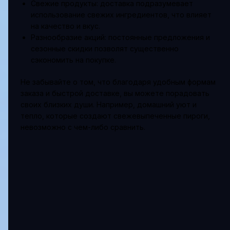
Свежие продукты: доставка подразумевает
использование свежих ингредиентов, что влияет
на качество и вкус.
Разнообразие акций: постоянные предложения и
сезонные скидки позволят существенно
сэкономить на покупке.
Не забывайте о том, что благодаря удобным формам
заказа и быстрой доставке, вы можете порадовать
своих близких души. Например, домашний уют и
тепло, которые создают свежевыпеченные пироги,
невозможно с чем-либо сравнить.