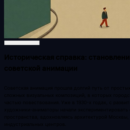
Историческая справка: становлени
советской анимации
Советская анимация прошла долгий путь от простых
сложных визуальных композиций, в которых городс
частью повествования. Уже в 1930-х годах, с разв
художники-аниматоры начали экспериментировать 
пространства, вдохновляясь архитектурой Москвы,
индустриальных центров.