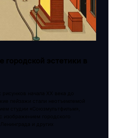
е городской эстетики в
 рисунков начала XX века до
кие пейзажи стали неотъемлемой
итием студии «Союзмультфильм»,
с изображением городского
 Ленинграда и других