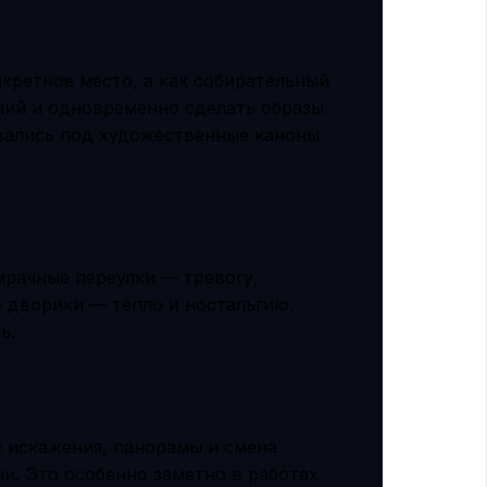
нкретное место, а как собирательный
ний и одновременно сделать образы
вались под художественные каноны
мрачные переулки — тревогу,
 дворики — тепло и ностальгию.
ь.
 искажения, панорамы и смена
и. Это особенно заметно в работах