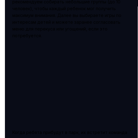
рекомендуем собирать небольшие группы (до 10
человек), чтобы каждый ребенок мог получить
максимум внимания. Далее вы выбираете игры по
интересам детей и можете заранее согласовать
меню для перекуса или угощений, если это
потребуется.
Когда ребята прибудут в парк, их встретит команда