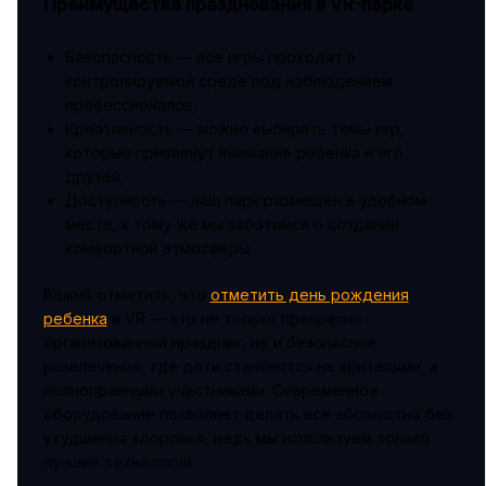
Преимущества празднования в VR-парке
Безопасность — все игры проходят в
контролируемой среде под наблюдением
профессионалов;
Креативность — можно выбирать темы игр,
которые привлекут внимание ребенка и его
друзей;
Доступность — наш парк размещен в удобном
месте, к тому же мы заботимся о создании
комфортной атмосферы.
Важно отметить, что
отметить день рождения
ребенка
в VR — это не только прекрасно
организованный праздник, но и безопасное
развлечение, где дети становятся не зрителями, а
полноправными участниками. Современное
оборудование позволяет делать все абсолютно без
ухудшения здоровья, ведь мы используем только
лучшие технологии.