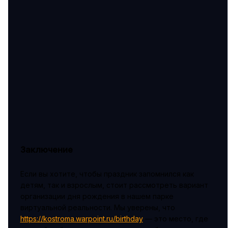
Заключение
Если вы хотите, чтобы праздник запомнился как
детям, так и взрослым, стоит рассмотреть вариант
организации дня рождения в нашем парке
виртуальной реальности. Мы уверены, что
https://kostroma.warpoint.ru/birthday
— это место, где