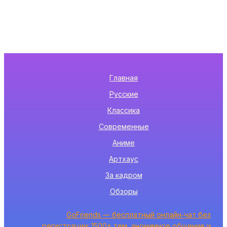
Главная
Русские
Классика
Современные
Аниме
Артхаус
За кадром
Обзоры
GoFriends — бесплатный онлайн‑чат без
регистрации: 1500+ тем, анонимное общение и