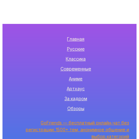
Главная
Русские
Классика
Современные
Аниме
Артхаус
За кадром
Обзоры
GoFriends — бесплатный онлайн‑чат без
регистрации: 1500+ тем, анонимное общение и
выбор категорий