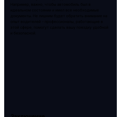
Например, важно, чтобы автомобиль был в
идеальном состоянии и имел все необходимые
документы. Не лишним будет обратить внимание на
опыт водителей – профессионалы, работающие в
этой сфере, помогут сделать вашу поездку удобной
и безопасной.
Заключение