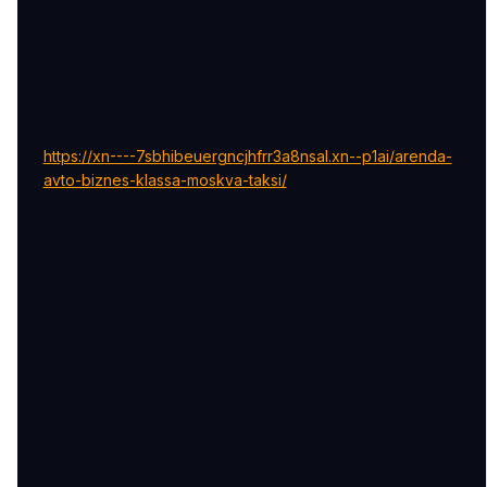
https://xn----7sbhibeuergncjhfrr3a8nsal.xn--p1ai/arenda-
avto-biznes-klassa-moskva-taksi/