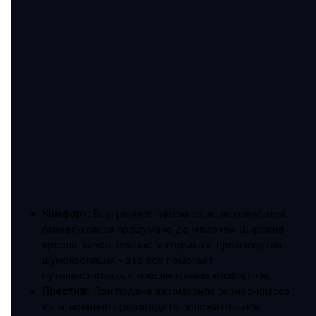
Комфорт:
Внутреннее оформление автомобилей
бизнес-класса продумано до мелочей. Широкие
кресла, качественные материалы, продвинутая
шумоизоляция – это все помогает
путешествовать с максимальным комфортом.
Престиж:
При подаче автомобиля бизнес-класса
вы мгновенно производите положительное