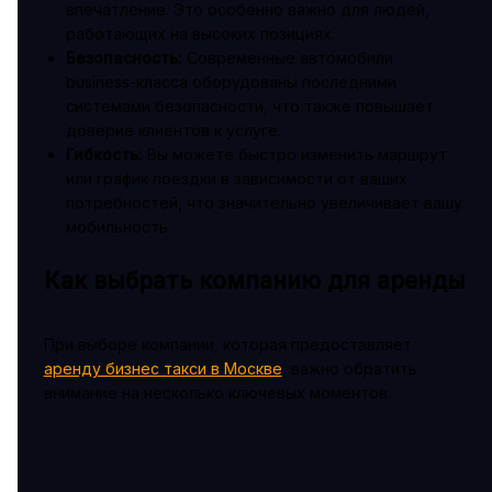
впечатление. Это особенно важно для людей,
работающих на высоких позициях.
Безопасность:
Современные автомобили
business-класса оборудованы последними
системами безопасности, что также повышает
доверие клиентов к услуге.
Гибкость:
Вы можете быстро изменить маршрут
или график поездки в зависимости от ваших
потребностей, что значительно увеличивает вашу
мобильность.
Как выбрать компанию для аренды
При выборе компании, которая предоставляет
аренду бизнес такси в Москве
, важно обратить
внимание на несколько ключевых моментов: