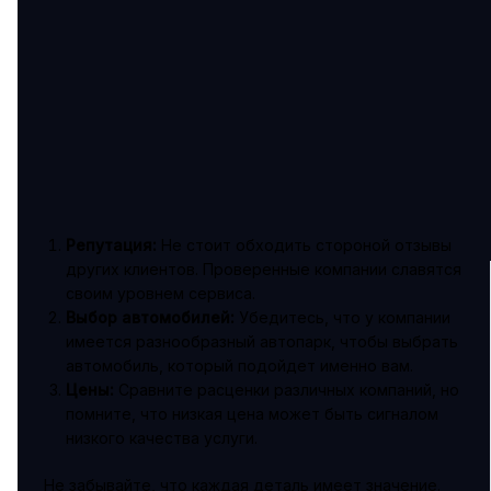
Репутация:
Не стоит обходить стороной отзывы
других клиентов. Проверенные компании славятся
своим уровнем сервиса.
Выбор автомобилей:
Убедитесь, что у компании
имеется разнообразный автопарк, чтобы выбрать
автомобиль, который подойдет именно вам.
Цены:
Сравните расценки различных компаний, но
помните, что низкая цена может быть сигналом
низкого качества услуги.
Не забывайте, что каждая деталь имеет значение.