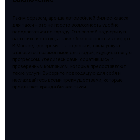
Таким образом, аренда автомобилей бизнес-класса
для такси – это не просто возможность удобно
передвигаться по городу. Это способ подчеркнуть
ваш стиль и статус, а также безопасность и комфорт.
В Москве, где время — это деньги, такая услуга
становится незаменимой для людей, идущих в ногу с
прогрессом. Убедитесь сами, обратившись к
проверенным компаниям, которые предоставляют
такие услуги. Выберите подходящую для себя и
наслаждайтесь всеми преимуществами, которые
предлагает аренда бизнес такси.