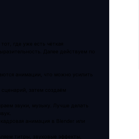
тот, где уже есть чёткая
ыразительность. Далее действуем по
аются анимации, что можно усилить
сценарий, затем создаём
раем звуки, музыку. Лучше делать
вук.
окадровая анимация в Blender или
вляем титры, звуковые эффекты,