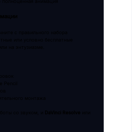
не полноценная анимация
имации
чните с правильного набора
атные или условно бесплатные
ли на энтузиазме.
ровок
 Pencil
тов
ительного монтажа
боты со звуком, и
DaVinci Resolve
или