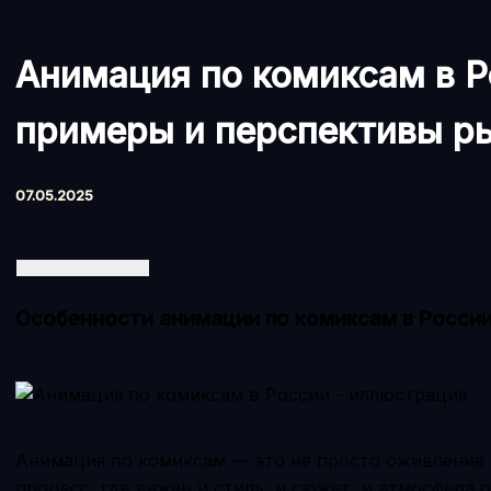
Анимация по комиксам в Р
примеры и перспективы р
07.05.2025
Особенности анимации по комиксам в Росси
Анимация по комиксам — это не просто оживление 
процесс, где важен и стиль, и сюжет, и атмосфера 