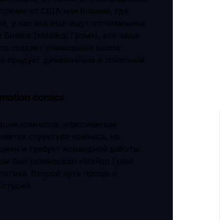
отличие от США или Японии, где
й, у нас всё ещё ищут оптимальные
 Бизяев («Майор Гром»), всё чаще
то создаёт уникальный вызов:
ть продукт динамичным и понятным
motion comics
ации комиксов: классическая
няется структура комикса, но
ложен и требует командной работы:
как был реализован «Майор Гром:
тетика. Второй путь проще и
-студий.