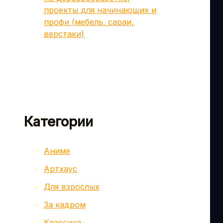
проекты для начинающих и
профи (мебель, сараи,
верстаки)
Категории
Аниме
Артхаус
Для взрослых
За кадром
Классика