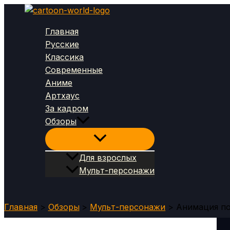
Перейти
к
Главная
содержимому
Русские
Классика
Современные
Аниме
Артхаус
За кадром
Обзоры
Для взрослых
Мульт-персонажи
Поиск
Главная
Обзоры
Мульт-персонажи
Анимация по