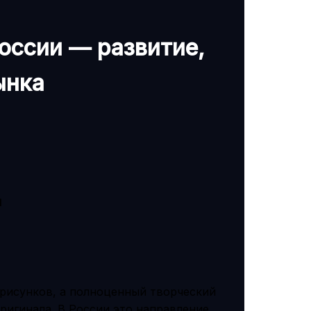
оссии — развитие,
ынка
и
рисунков, а полноценный творческий
оригинала. В России это направление