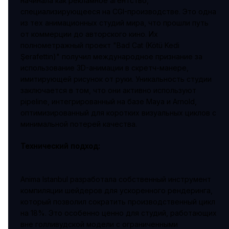
начинала как рекламное агентство,
специализирующееся на CGI-производстве. Это одна
из тех анимационных студий мира, что прошли путь
от коммерции до авторского кино. Их
полнометражный проект "Bad Cat (Kötü Kedi
Şerafettin)" получил международное признание за
использование 3D-анимации в скретч-манере,
имитирующей рисунок от руки. Уникальность студии
заключается в том, что они активно используют
pipeline, интегрированный на базе Maya и Arnold,
оптимизированный для коротких визуальных циклов с
минимальной потерей качества.
Технический подход:
Anima Istanbul разработала собственный инструмент
компиляции шейдеров для ускоренного рендеринга,
который позволил сократить производственный цикл
на 18%. Это особенно ценно для студий, работающих
вне голливудской модели с ограниченными