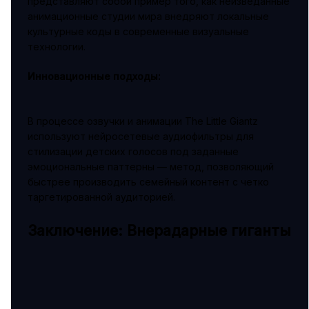
представляют собой пример того, как неизведанные
анимационные студии мира внедряют локальные
культурные коды в современные визуальные
технологии.
Инновационные подходы:
В процессе озвучки и анимации The Little Giantz
используют нейросетевые аудиофильтры для
стилизации детских голосов под заданные
эмоциональные паттерны — метод, позволяющий
быстрее производить семейный контент с четко
таргетированной аудиторией.
Заключение: Внерадарные гиганты