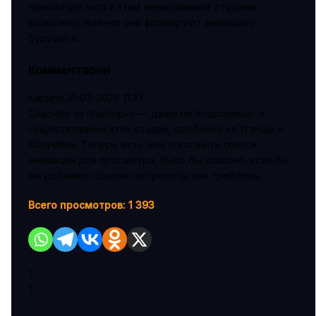
присмотреться к этим «невидимым» студиям:
возможно, именно они формируют анимацию
будущего.
Комментарии
Кирилл
31-03-2026 11:37
Спасибо за подборку — даже не подозревал о
существовании этих студий, особенно из Уганды и
Колумбии. Теперь есть чем пополнить список
анимации для просмотра, было бы классно, если бы
вы добавили ссылки на проекты или трейлеры.
Всего просмотров:
1 393
1
1