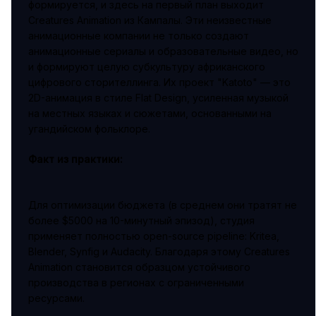
формируется, и здесь на первый план выходит
Creatures Animation из Кампалы. Эти неизвестные
анимационные компании не только создают
анимационные сериалы и образовательные видео, но
и формируют целую субкультуру африканского
цифрового сторителлинга. Их проект "Katoto" — это
2D-анимация в стиле Flat Design, усиленная музыкой
на местных языках и сюжетами, основанными на
угандийском фольклоре.
Факт из практики:
Для оптимизации бюджета (в среднем они тратят не
более $5000 на 10-минутный эпизод), студия
применяет полностью open-source pipeline: Kritea,
Blender, Synfig и Audacity. Благодаря этому Creatures
Animation становится образцом устойчивого
производства в регионах с ограниченными
ресурсами.