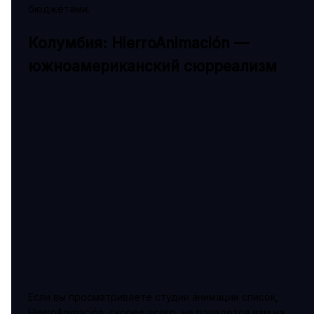
бюджетами.
Колумбия: HierroAnimación —
южноамериканский сюрреализм
Если вы просматриваете студии анимации список,
HierroAnimación, скорее всего, не попадется вам на