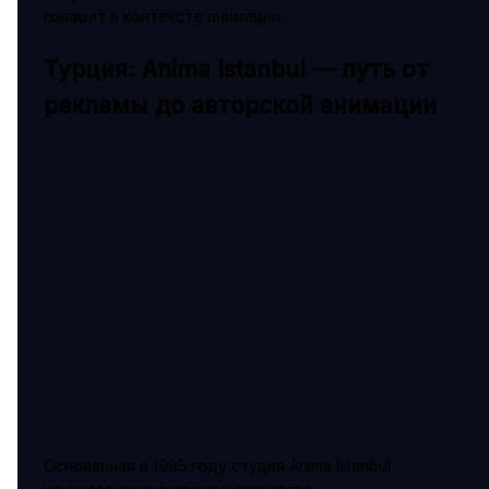
говорят в контексте анимации.
Турция: Anima Istanbul — путь от
рекламы до авторской анимации
Основанная в 1995 году студия Anima Istanbul