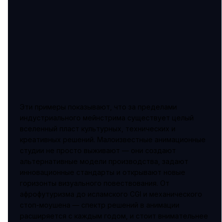
Эти примеры показывают, что за пределами
индустриального мейнстрима существует целый
вселенный пласт культурных, технических и
креативных решений. Малоизвестные анимационные
студии не просто выживают — они создают
альтернативные модели производства, задают
инновационные стандарты и открывают новые
горизонты визуального повествования. От
афрофутуризма до исламского CGI и механического
стоп-моушена — спектр решений в анимации
расширяется с каждым годом, и стоит внимательнее