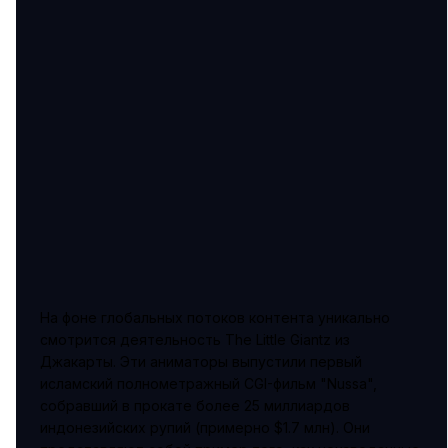
На фоне глобальных потоков контента уникально
смотрится деятельность The Little Giantz из
Джакарты. Эти аниматоры выпустили первый
исламский полнометражный CGI-фильм "Nussa",
собравший в прокате более 25 миллиардов
индонезийских рупий (примерно $1.7 млн). Они