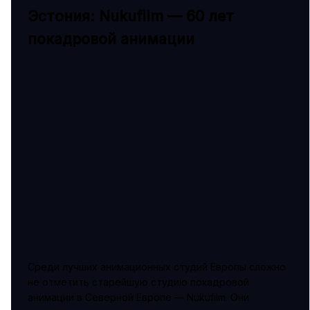
Эстония: Nukufilm — 60 лет
покадровой анимации
Среди лучших анимационных студий Европы сложно
не отметить старейшую студию покадровой
анимации в Северной Европе — Nukufilm. Они