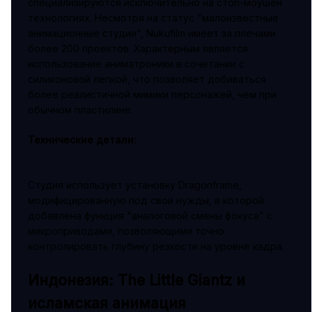
специализируются исключительно на стоп-моушен
технологиях. Несмотря на статус "малоизвестные
анимационные студии", Nukufilm имеет за плечами
более 200 проектов. Характерным является
использование аниматроники в сочетании с
силиконовой лепкой, что позволяет добиваться
более реалистичной мимики персонажей, чем при
обычном пластилине.
Технические детали:
Студия использует установку Dragonframe,
модифицированную под свои нужды, в которой
добавлена функция "аналоговой смены фокуса" с
микроприводами, позволяющими точно
контролировать глубину резкости на уровне кадра.
Индонезия: The Little Giantz и
исламская анимация