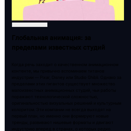
Глобальная анимация: за
пределами известных студий
Когда речь заходит о качественном анимационном
контенте, мы привычно вспоминаем титанов
индустрии — Pixar, Disney или Studio Ghibli. Однако за
пределами этих гигантов существует множество
малоизвестных анимационных студий, чьи работы
поражают технологической сложностью,
оригинальностью визуальных решений и культурным
колоритом. Эти компании не всегда выходят на
первый план, но именно они формируют новые
тренды, развивают нишевые форматы и двигают
индустрию вперед в странах, о которых редко