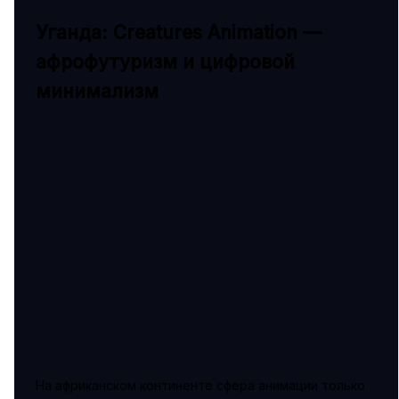
Уганда: Creatures Animation —
афрофутуризм и цифровой
минимализм
На африканском континенте сфера анимации только