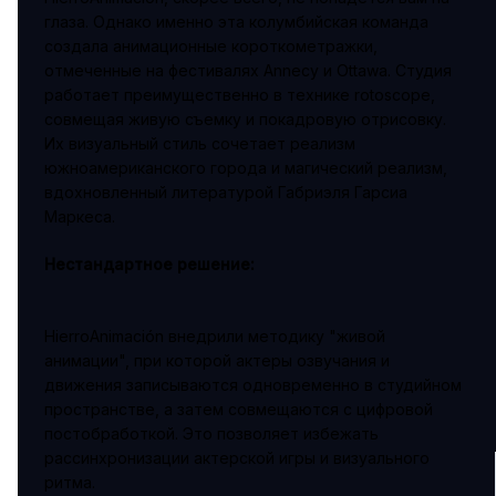
глаза. Однако именно эта колумбийская команда
создала анимационные короткометражки,
отмеченные на фестивалях Annecy и Ottawa. Студия
работает преимущественно в технике rotoscope,
совмещая живую съемку и покадровую отрисовку.
Их визуальный стиль сочетает реализм
южноамериканского города и магический реализм,
вдохновленный литературой Габриэля Гарсиа
Маркеса.
Нестандартное решение:
HierroAnimación внедрили методику "живой
анимации", при которой актеры озвучания и
движения записываются одновременно в студийном
пространстве, а затем совмещаются с цифровой
постобработкой. Это позволяет избежать
рассинхронизации актерской игры и визуального
ритма.