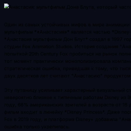
Один из самых устойчивых мифов в мире анимации 
мультфильм *«Анастасия»* является частью *Disney-к
*Анастасия мультфильм Дон Блут* создал в 1997 го
студии Fox Animation Studios. История создания "Ан
попыткой 20th Century Fox пробиться на рынок пол
тот момент практически монополизировала компани
стратегическая ошибка, приведшая к тому, что тыся
двух десятков лет считают "Анастасию" продуктом 
Эту путаницу усиливает характерный визуальный с
невероятно близкое к типичным работам Disney из 90
году, 68% американских зрителей в возрасте от 18 
фильм входит в линейку *Disney Princess*. Даже посл
Fox в 2019 году, и платформа Disney+ добавила "Ан
ошибка только укрепилась.