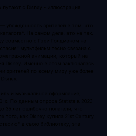
— убеждённость зрителей в том, что
аталога*. На самом деле, это не так.
ду совместно с Гэри Голдманом на
астасия" мультфильм тесно связана с
нометражной анимации, который на
я Disney. Именно в этом заключалась
чи зрителей по всему миру уже более
Disney.
тиль и музыкальное оформление,
-х. По данным опроса Statista в 2023
до 35 лет ошибочно полагали, что
е того, как Disney купила 21st Century
астасию" в свою библиотеку, эта