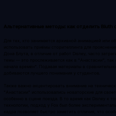
Альтернативные методы: как отделить Bluth о
Для тех, кто занимается архивной анимацией или о
использовать приёмы сторителлинга для прояснени
Дона Блута, в отличие от работ Disney, часто затр
темы — это прослеживается как в "Анастасии", так
начала времён". Подавая материалы в сравнительн
добиваются лучшего понимания у студентов.
Также важно акцентировать внимание на техническ
"Анастасии" использовались новаторские для свое
особенно в сцене поезда. В то время как Disney к 
технологии, подход у Fox был более экспериментал
кадра позволяет быстро заметить отличия, что осо