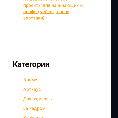
проекты для начинающих и
профи (мебель, сараи,
верстаки)
Категории
Аниме
Артхаус
Для взрослых
За кадром
Классика