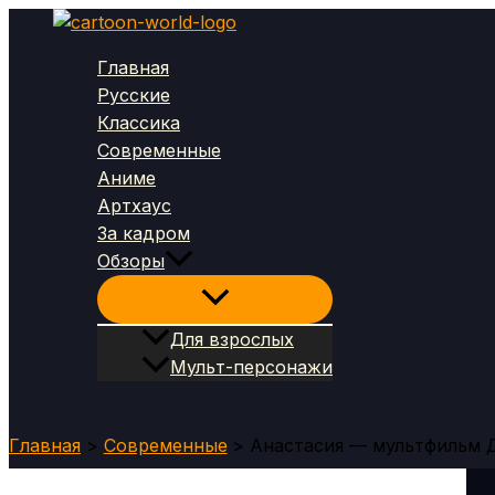
Перейти
к
Главная
содержимому
Русские
Классика
Современные
Аниме
Артхаус
За кадром
Обзоры
Для взрослых
Мульт-персонажи
Поиск
Главная
Современные
Анастасия — мультфильм Д