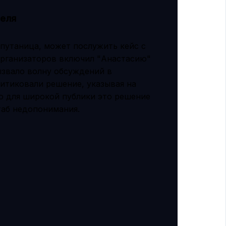
теля
 путаница, может послужить кейс с
 организаторов включил "Анастасию"
вызвало волну обсуждений в
итиковали решение, указывая на
ко для широкой публики это решение
таб недопонимания.