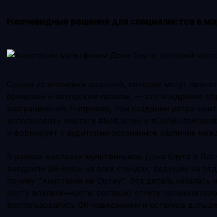
Неочевидные решения для специалистов в ма
Одним из ключевых решений, которые могут приня
брендами и авторским правом, — это внедрение об
разграничений. Например, при создании ретро-конте
использовать хештеги #NotDisney и #DonBluthAnimati
и формирует у аудитории осознанное различие меж
В рамках выставки мультфильмов Дона Блута в Лос
внедрили QR-коды на всех стендах, ведущие на от
почему "Анастасия не Disney". Эта деталь казалась 
росту вовлечённости: согласно отчету организатор
воспользовались QR-наведением и остались дольше