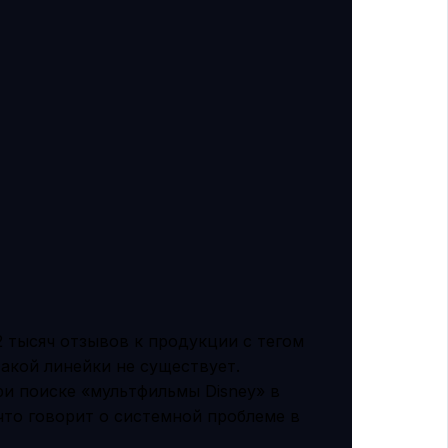
2 тысяч отзывов к продукции с тегом
 такой линейки не существует.
и поиске «мультфильмы Disney» в
что говорит о системной проблеме в