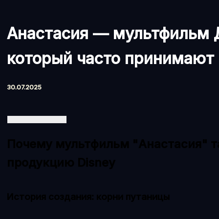
Анастасия — мультфильм 
который часто принимают 
30.07.2025
Почему мультфильм "Анастасия" т
продукцию Disney
История создания: корни путаницы