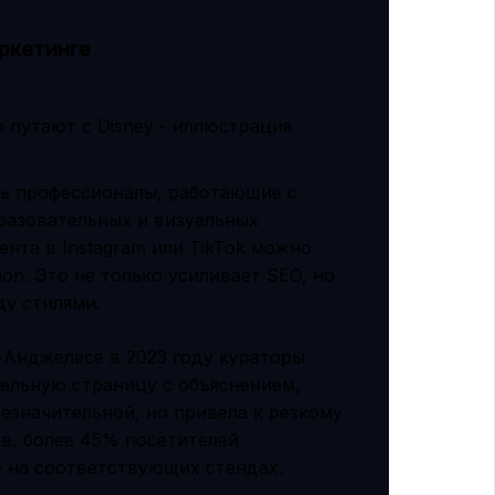
ркетинге
ть профессионалы, работающие с
разовательных и визуальных
нта в Instagram или TikTok можно
on. Это не только усиливает SEO, но
ду стилями.
-Анджелесе в 2023 году кураторы
дельную страницу с объяснением,
незначительной, но привела к резкому
ов, более 45% посетителей
 на соответствующих стендах.