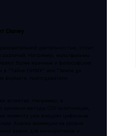
т Disney
бразовательной деятельностью, стоит
я различий. Например, мультфильмы
агивают более мрачные и философские
 и в "Тайне НИМХ" или "Земле до
ом формате, преподаватели
их аспектах. Например, в
го времени методы CGI-композиции,
тому моменту уже внедрял цифровые
ьным. Анализ анимации на уровне
бенно важно для кинокритиков и