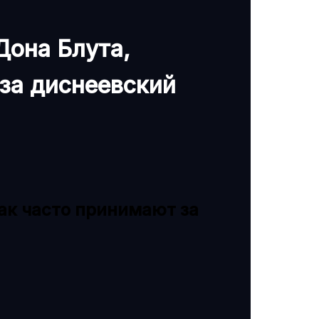
Дона Блута,
за диснеевский
ак часто принимают за