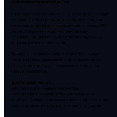
творческое преимущество
В послевоенной экономике 1940-х годов финансовые
ограничения были реальностью. Вместо попыток
имитировать дорогостоящую анимацию Disney, UPA
разработала новый художественный язык:
ограниченное движение, абстрактные задники и
графичный стиль персонажей.
Пример — «Gerald McBoing-Boing» (1950). Фильм,
построенный на минимализме, не только выиграл
«Оскар», но и доказал, что выразительность не
требует миллионов.
Практический лайфхак
:
Работая с ограниченным бюджетом,
сосредоточьтесь на простых композициях и
акцентах. Добавьте ритм в анимацию через монтаж,
работу со звуком и цветом, а не частоту кадров.