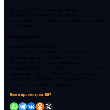
И главное — UPA доказала: меньше может значить
больше. Если вы способны на точную
выразительность — вы выигрываете не только стиль,
но и зрителя.
Комментарии
Алексей
05-04-2026 13:54
Очень круто, что вы показали UPA не просто как
исторический факт, а как набор конкретных
инструментов, которые можно применить в
современной анимации и моушне. После чтения прям
хочется пересмотреть «Gerald McBoing-Boing» и
попробовать сделать небольшой ролик с упором на
минимализм и звук вместо диалогов.
Всего просмотров:
687