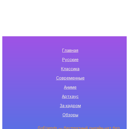
Главная
Русские
Классика
Современные
Аниме
Артхаус
За кадром
Обзоры
GoFriends — бесплатный онлайн‑чат без