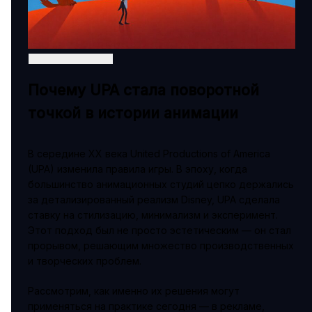
Почему UPA стала поворотной
точкой в истории анимации
В середине XX века United Productions of America
(UPA) изменила правила игры. В эпоху, когда
большинство анимационных студий цепко держались
за детализированный реализм Disney, UPA сделала
ставку на стилизацию, минимализм и эксперимент.
Этот подход был не просто эстетическим — он стал
прорывом, решающим множество производственных
и творческих проблем.
Рассмотрим, как именно их решения могут
применяться на практике сегодня — в рекламе,