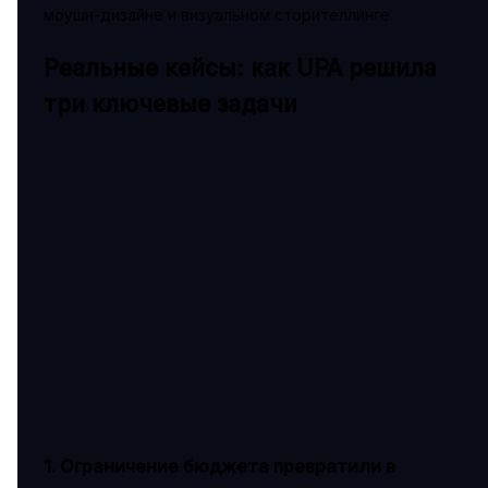
моушн-дизайне и визуальном сторителлинге.
Реальные кейсы: как UPA решила
три ключевые задачи
1. Ограничение бюджета превратили в