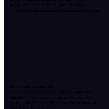
детям. Их стиль и темы (социальная сатира,
психологические метафоры) говорили и с взрослыми.
Совет профессионалам
:
Не бойтесь таргетировать широкую аудиторию.
Анимация — это не жанр, а метод. Используйте
графические решения UPA для передачи сложных
идей в простых формах.