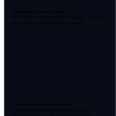
1.
Минималистичные задники
Уберите всё, что не работает на сюжет. Пусть фон
будет структурной частью композиции.
2.
Неестественная перспектива
Смело нарушайте законы перспективы ради
выразительности — UPA часто использовали