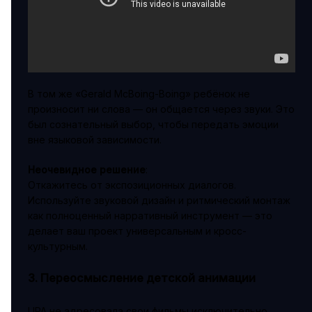
В том же «Gerald McBoing-Boing» ребёнок не
произносит ни слова — он общается через звуки. Это
был сознательный выбор, чтобы передать эмоции
вне языковой зависимости.
Неочевидное решение
:
Откажитесь от экспозиционных диалогов.
Используйте звуковой дизайн и ритмический монтаж
как полноценный нарративный инструмент — это
делает ваш проект универсальным и кросс-
культурным.
3. Переосмысление детской анимации
UPA не адресовала свои фильмы исключительно