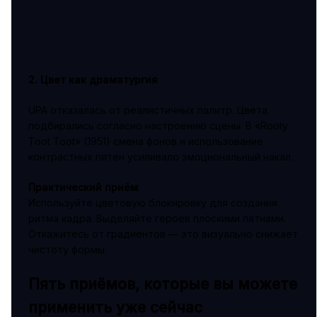
2. Цвет как драматургия
UPA отказалась от реалистичных палитр. Цвета
подбирались согласно настроению сцены. В «Rooty
Toot Toot» (1951) смена фонов и использование
контрастных пятен усиливало эмоциональный накал.
Практический приём
:
Используйте цветовую блокировку для создания
ритма кадра. Выделяйте героев плоскими пятнами.
Откажитесь от градиентов — это визуально снижает
чистоту формы.
Пять приёмов, которые вы можете
применить уже сейчас