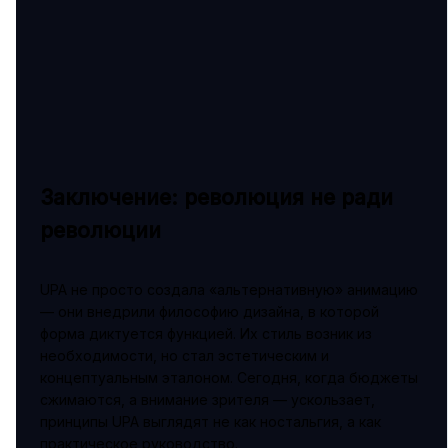
Заключение: революция не ради
революции
UPA не просто создала «альтернативную» анимацию
— они внедрили философию дизайна, в которой
форма диктуется функцией. Их стиль возник из
необходимости, но стал эстетическим и
концептуальным эталоном. Сегодня, когда бюджеты
сжимаются, а внимание зрителя — ускользает,
принципы UPA выглядят не как ностальгия, а как
практическое руководство.