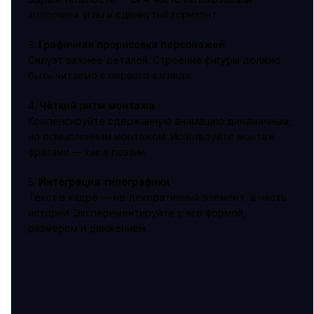
«плоские» углы и сдвинутый горизонт.
3.
Графичная прорисовка персонажей
Силуэт важнее деталей. Строение фигуры должно
быть читаемо с первого взгляда.
4.
Чёткий ритм монтажа
Компенсируйте сдержанную анимацию динамичным,
но осмысленным монтажом. Используйте монтаж
фразами — как в поэзии.
5.
Интеграция типографики
Текст в кадре — не декоративный элемент, а часть
истории. Экспериментируйте с его формой,
размером и движением.