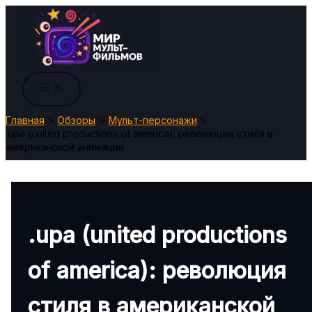
Перейти
к
содержимому
Главная
Обзоры
Мульт-персонажи
.upa (united productions of america): революция стиля в
американской анимации
.upa (united productions
of america): революция
стиля в американской