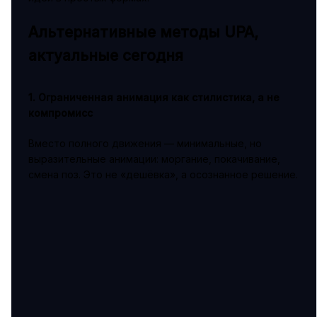
Альтернативные методы UPA,
актуальные сегодня
1. Ограниченная анимация как стилистика, а не
компромисс
Вместо полного движения — минимальные, но
выразительные анимации: моргание, покачивание,
смена поз. Это не «дешёвка», а осознанное решение.