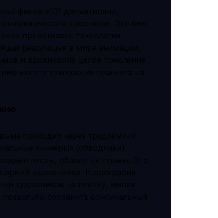
нный фильм «101 далматинец»,
 технологическим прорывом. Это был
роко применялась технология
оящая революция в мире анимации,
ьмов и вдохновила целое поколение
 именно эта технология повлияла на
ажно
ильма проходил через трудоёмкий
циальные «инкеры» (обводчики)
оидные листы, обводя их тушью. Это
о армий художников. Ксерография
ки художников на плёнку, минуя
 и позволило сохранить оригинальный