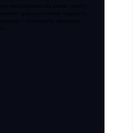
енно несовершенство делает работу
зволяют добиться любой гладкости,
трендом — вспомните, например,
on.