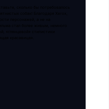
ставьте, сколько бы потребовалось
ятнистых собак! Благодаря Xerox,
сти персонажей, а не на
фильма стал более живым, немного
й, «глянцевой» стилистики
ящая красавица».