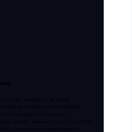
раха
я Disney оказалась на грани
лионов долларов, но не оправдал
 если не изменить подход к
щий проект. Именно тогда Ub Iwerks,
овать технологию ксерографии в