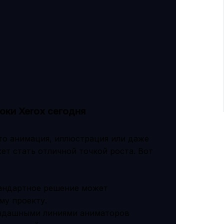
оки Xerox сегодня
то анимация, иллюстрация или даже
ет стать отличной точкой роста. Вот
андартное решение может
му проекту.
андашными линиями аниматоров