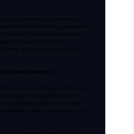
эта технология была применена в
тавил около 4 миллионов долларов —
и этом он стал кассовым хитом,
одним из самых прибыльных
 Disney, доказав, что инновации
стиль как манифест
имали новый «шероховатый» стиль с
ько не портит восприятие, но и
ало особенно заметно в сценах с
я, мимика, даже пятна на шерсти —
из этого важный урок: не бойтесь