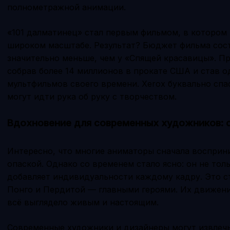
полнометражной анимации.
«101 далматинец» стал первым фильмом, в котором 
широком масштабе. Результат? Бюджет фильма сос
значительно меньше, чем у «Спящей красавицы». Пр
собрав более 14 миллионов в прокате США и став 
мультфильмов своего времени. Xerox буквально спас
могут идти рука об руку с творчеством.
Вдохновение для современных художников: 
Интересно, что многие аниматоры сначала восприн
опаской. Однако со временем стало ясно: он не тол
добавляет индивидуальности каждому кадру. Это ст
Понго и Пердитой — главными героями. Их движени
всё выглядело живым и настоящим.
Современные художники и дизайнеры могут извлечь 