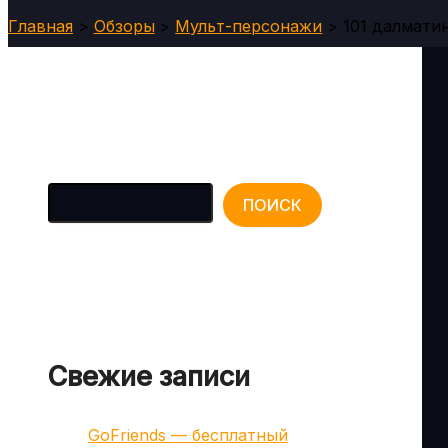
Главная
Обзоры
Мульт-персонажи
101 далматин
Поиск
ПОИСК
Свежие записи
GoFriends — бесплатный