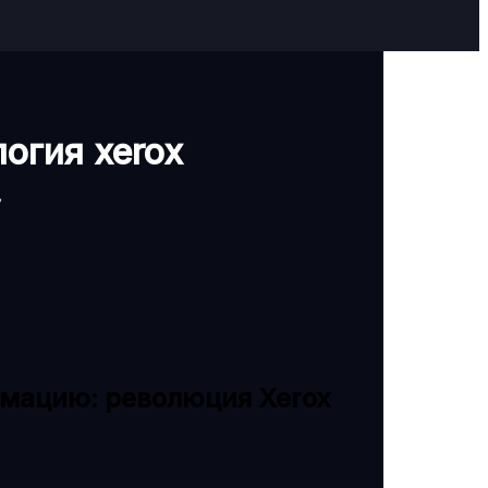
логия xerox
имацию: революция Xerox