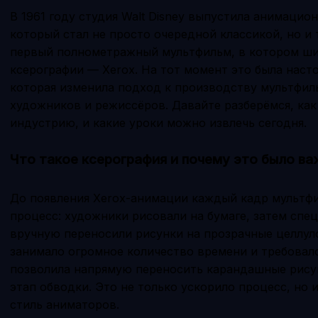
В 1961 году студия Walt Disney выпустила анимацио
который стал не просто очередной классикой, но и
первый полнометражный мультфильм, в котором ши
ксерографии — Xerox. На тот момент это была наст
которая изменила подход к производству мультфил
художников и режиссёров. Давайте разберёмся, как
индустрию, и какие уроки можно извлечь сегодня.
Что такое ксерография и почему это было в
До появления Xerox-анимации каждый кадр мультф
процесс: художники рисовали на бумаге, затем спе
вручную переносили рисунки на прозрачные целлул
занимало огромное количество времени и требовал
позволила напрямую переносить карандашные рисун
этап обводки. Это не только ускорило процесс, но
стиль аниматоров.