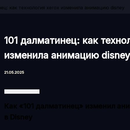
ец: как технология xerox изменила анимацию disney
101 далматинец: как техно
изменила анимацию disney
21.05.2025
Как «101 далматинец» изменил ан
в Disney