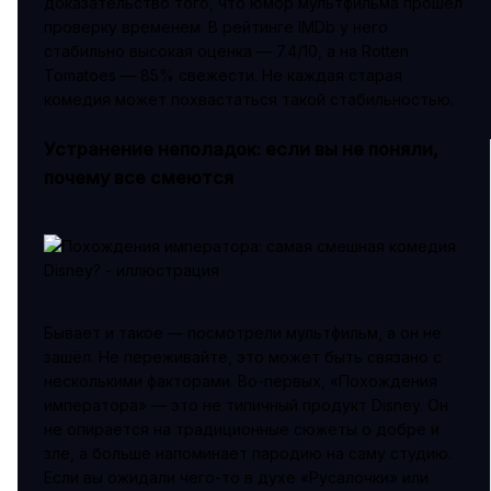
доказательство того, что юмор мультфильма прошёл
проверку временем. В рейтинге IMDb у него
стабильно высокая оценка — 7.4/10, а на Rotten
Tomatoes — 85% свежести. Не каждая старая
комедия может похвастаться такой стабильностью.
Устранение неполадок: если вы не поняли,
почему все смеются
Бывает и такое — посмотрели мультфильм, а он не
зашёл. Не переживайте, это может быть связано с
несколькими факторами. Во-первых, «Похождения
императора» — это не типичный продукт Disney. Он
не опирается на традиционные сюжеты о добре и
зле, а больше напоминает пародию на саму студию.
Если вы ожидали чего-то в духе «Русалочки» или