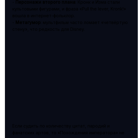
-
Персонажи второго плана
: Кронк и Изма стали
культовыми фигурами, и фраза «Pull the lever, Kronk!»
вошла в интернет-фольклор.
-
Метагумор
: мультфильм часто ломает «четвёртую
стену», что редкость для Disney.
Если судить по количеству цитат, пародий и
фанатских артов, то «Похождения императора» не