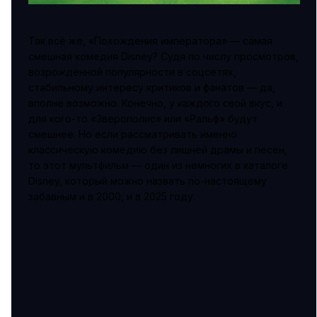
Так всё же, «Похождения императора» — самая
смешная комедия Disney? Судя по числу просмотров,
возрождённой популярности в соцсетях,
стабильному интересу критиков и фанатов — да,
вполне возможно. Конечно, у каждого свой вкус, и
для кого-то «Зверополис» или «Ральф» будут
смешнее. Но если рассматривать именно
классическую комедию без лишней драмы и песен,
то этот мультфильм — один из немногих в каталоге
Disney, который можно назвать по-настоящему
забавным и в 2000, и в 2025 году.