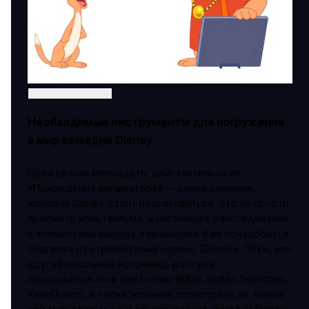
Необходимые инструменты для погружения
в мир комедий Disney
Прежде чем обсуждать, действительно ли
«Похождения императора» — самая смешная
комедия Disney, стоит подготовиться. Это не просто
просмотр мультфильма, а настоящее расследование
с элементами анализа и сравнения. Вам понадобятся:
подписка на стриминговый сервис (Disney+, Okko, или
другой легальный источник), доступ к
пользовательским рейтингам (IMDb, Rotten Tomatoes,
КиноПоиск), а также желание посмотреть не только