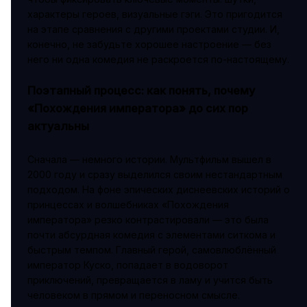
характеры героев, визуальные гэги. Это пригодится
на этапе сравнения с другими проектами студии. И,
конечно, не забудьте хорошее настроение — без
него ни одна комедия не раскроется по-настоящему.
Поэтапный процесс: как понять, почему
«Похождения императора» до сих пор
актуальны
Сначала — немного истории. Мультфильм вышел в
2000 году и сразу выделился своим нестандартным
подходом. На фоне эпических диснеевских историй о
принцессах и волшебниках «Похождения
императора» резко контрастировали — это была
почти абсурдная комедия с элементами ситкома и
быстрым темпом. Главный герой, самовлюблённый
император Куско, попадает в водоворот
приключений, превращается в ламу и учится быть
человеком в прямом и переносном смысле.