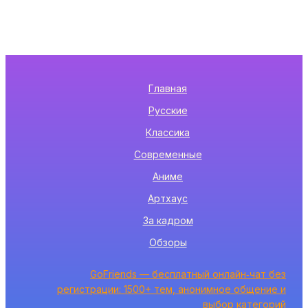
Главная
Русские
Классика
Современные
Аниме
Артхаус
За кадром
Обзоры
GoFriends — бесплатный онлайн‑чат без
регистрации: 1500+ тем, анонимное общение и
выбор категорий