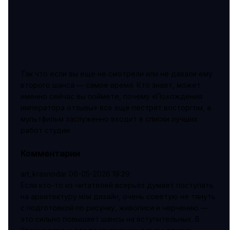
Так что если вы ещё не смотрели или не давали ему
второго шанса — самое время. Кто знает, может
именно сейчас вы поймёте, почему «Похождения
императора отзывы» всё ещё пестрят восторгом, а
мультфильм заслуженно входит в списки лучших
работ студии.
Комментарии
art_krasnodar
06-05-2026 19:29
Если кто-то из читателей всерьёз думает поступать
на архитектуру или дизайн, очень советую не тянуть
с подготовкой по рисунку, живописи и черчению —
это сильно повышает шансы на вступительных. В