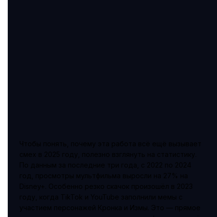
Чтобы понять, почему эта работа всё ещё вызывает
смех в 2025 году, полезно взглянуть на статистику.
По данным за последние три года, с 2022 по 2024
год, просмотры мультфильма выросли на 27% на
Disney+. Особенно резко скачок произошёл в 2023
году, когда TikTok и YouTube заполнили мемы с
участием персонажей Кронка и Измы. Это — прямое