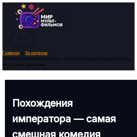
Перейти
к
содержимому
Главная
За кадром
Похождения императора — самая смешная комедия disney
по версии зрителей
Похождения
императора — самая
смешная комедия