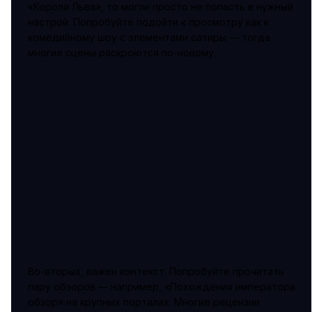
«Короля Льва», то могли просто не попасть в нужный
настрой. Попробуйте подойти к просмотру как к
комедийному шоу с элементами сатиры — тогда
многие сцены раскроются по-новому.
Во-вторых, важен контекст. Попробуйте прочитать
пару обзоров — например, «Похождения императора
обзор» на крупных порталах. Многие рецензии