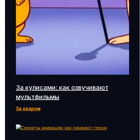
За кулисами: как озвучивают
мультфильмы
За кадром