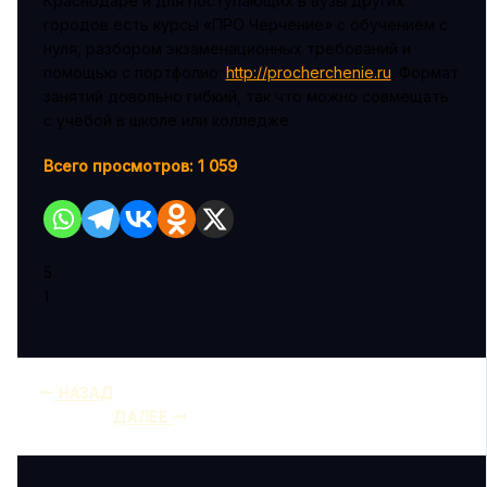
Краснодаре и для поступающих в вузы других
городов есть курсы «ПРО Черчение» с обучением с
нуля, разбором экзаменационных требований и
помощью с портфолио:
http://procherchenie.ru
. Формат
занятий довольно гибкий, так что можно совмещать
с учёбой в школе или колледже.
Всего просмотров:
1 059
5
1
НАЗАД
ДАЛЕЕ