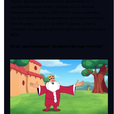
только выдержали испытание временем, но и
приобрели новую волну популярности. Многие
современные обзоры 2023–2024 годов отмечают,
что это «идеальный мультфильм для пересмотра в
плохой день» — и это не просто фраза, а часть
отзывов, которые вы можете найти на КиноПоиске и
IMDb.
Итог: заслуживает ли мультфильм титула?