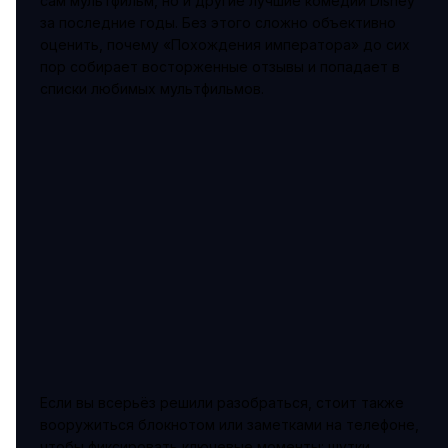
сам мультфильм, но и другие лучшие комедии Disney
за последние годы. Без этого сложно объективно
оценить, почему «Похождения императора» до сих
пор собирает восторженные отзывы и попадает в
списки любимых мультфильмов.
Если вы всерьёз решили разобраться, стоит также
вооружиться блокнотом или заметками на телефоне,
чтобы фиксировать ключевые моменты: шутки,