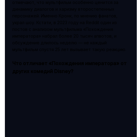
отмечают, что мультфильм особенно ценится за
динамику диалогов и харизму второстепенных
персонажей. Именно Кронк, по мнению фанатов,
украл шоу. Кстати, в 2023 году на Reddit один из
постов с анализом мультфильма «Похождения
императора» набрал более 20 тысяч апвотов, и
обсуждение длилось неделю — не каждый
мультфильм спустя 25 лет вызывает такую реакцию.
Что отличает «Похождения императора» от
других комедий Disney?