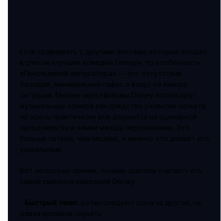
Если сравнивать с другими лентами, которые входят
в список «лучшие комедии Disney», то особенность
«Похождений императора» — это отсутствие
балладів, минимальный пафос и фокус на юморе
ситуаций. Многие мультфильмы Disney используют
музыкальные номера как средство развития сюжета,
но здесь практически всё держится на сценарной
находчивости и химии между персонажами. Это
больше ситком, чем мюзикл, и именно это делает его
уникальным.
Вот несколько причин, почему зрители считают его
самой смешной комедией Disney:
-
Быстрый темп
: шутки следуют одна за другой, не
давая времени скучать.