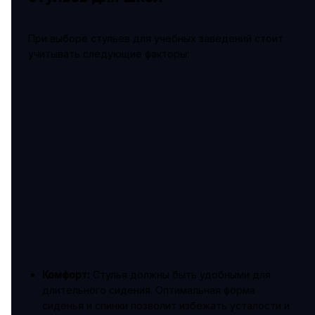
При выборе стульев для учебных заведений стоит
учитывать следующие факторы:
Комфорт:
Стулья должны быть удобными для
длительного сидения. Оптимальная форма
сиденья и спинки позволит избежать усталости и