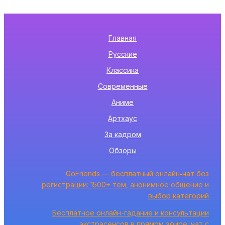
Главная
Русские
Классика
Современные
Аниме
Артхаус
За кадром
Обзоры
GoFriends — бесплатный онлайн‑чат без
регистрации: 1500+ тем, анонимное общение и
выбор категорий
Бесплатное онлайн-гадание и консультации
экстрасенсов в прямом эфире: чат с