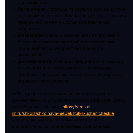
дискомфорта.
Эргономика:
Используйте стулья с возможностью
настройки по высоте. Это важно для поддержания
правильной осанки у школьников различных
возрастов.
Материалы:
Мебель должна быть из прочных и
безопасных материалов. Выбор не токсичных
компонентов гарантирует безопасность
школьников.
Долговечность:
Учебное заведение — это место
с высокой нагрузкой на мебель. Необходимо
приобретать стулья, которые смогут выдержать
активное использование.
Соблюдение этих пунктов значительно упростит
процесс выбора и позволит создать здоровую среду
для обучения. На сайте
https://vertikal-
nn.ru/shkola/shkolnaya-mebel/stulya-uchenicheskie
вы
найдете широкий ассортимент моделей,
соответствующих современным требованиям.