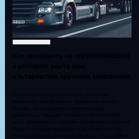
Как экономить на грузоперевозках
в условиях роста цен:
альтернатива крупным компаниям
Сегодня рынок грузоперевозок переживает
серьёзные трансформации. Повышение цен на
топливо, обслуживание и комплектующие
значительно повышает стоимость логистических
услуг. Особенно это ощутимо для малого и среднего
бизнеса, который вынужден подстраиваться под
меняющиеся экономические реалии. В этих условиях