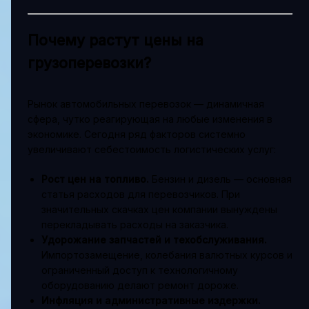
Почему растут цены на
грузоперевозки?
Рынок автомобильных перевозок — динамичная
сфера, чутко реагирующая на любые изменения в
экономике. Сегодня ряд факторов системно
увеличивают себестоимость логистических услуг:
Рост цен на топливо.
Бензин и дизель — основная
статья расходов для перевозчиков. При
значительных скачках цен компании вынуждены
перекладывать расходы на заказчика.
Удорожание запчастей и техобслуживания.
Импортозамещение, колебания валютных курсов и
ограниченный доступ к технологичному
оборудованию делают ремонт дороже.
Инфляция и административные издержки.