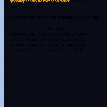
грузоперевозку на грузовом такси
по доступной
цене.
2. Сравнивайте не только цены, но и условия
Уточните у перевозчика информацию о том, во что
включена цена: погрузка, разгрузка, упаковка,
простои, километраж. Иногда более высокая
стоимость может оказаться выгоднее, если
сопутствующие услуги уже входят в прайс.