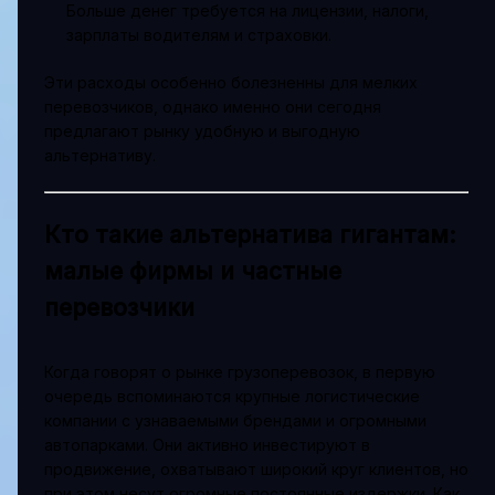
Больше денег требуется на лицензии, налоги,
зарплаты водителям и страховки.
Эти расходы особенно болезненны для мелких
перевозчиков, однако именно они сегодня
предлагают рынку удобную и выгодную
альтернативу.
Кто такие альтернатива гигантам:
малые фирмы и частные
перевозчики
Когда говорят о рынке грузоперевозок, в первую
очередь вспоминаются крупные логистические
компании с узнаваемыми брендами и огромными
автопарками. Они активно инвестируют в
продвижение, охватывают широкий круг клиентов, но
при этом несут огромные постоянные издержки. Как