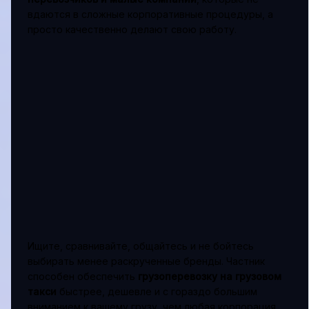
вдаются в сложные корпоративные процедуры, а
просто качественно делают свою работу.
Ищите, сравнивайте, общайтесь и не бойтесь
выбирать менее раскрученные бренды. Частник
способен обеспечить
грузоперевозку на грузовом
такси
быстрее, дешевле и с гораздо большим
вниманием к вашему грузу, чем любая корпорация.