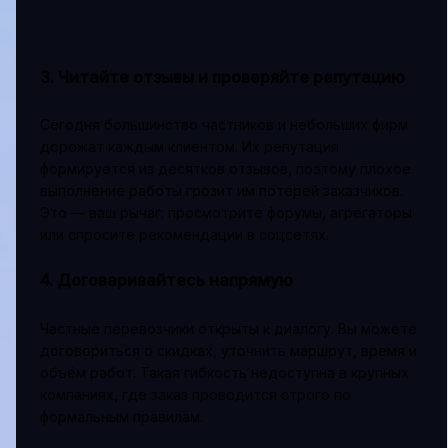
3. Читайте отзывы и проверяйте репутацию
Сегодня большинство частников и небольших фирм
дорожат каждым клиентом. Их репутация
формируется из десятков отзывов, поэтому плохое
выполнение работы грозит им потерей заказчиков.
Это — ваш рычаг: просмотрите форумы, агрегаторы
или спросите рекомендации в соцсетях.
4. Договаривайтесь напрямую
Частные перевозчики открыты к диалогу. Вы можете
договориться о скидках, уточнить маршрут, время и
объём работ. Такая гибкость недоступна в крупных
компаниях, где заказ проводится строго по
формальным правилам.