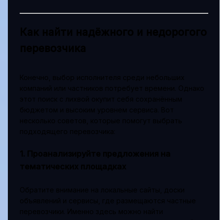
Как найти надёжного и недорогого
перевозчика
Конечно, выбор исполнителя среди небольших
компаний или частников потребует времени. Однако
этот поиск с лихвой окупит себя сохранённым
бюджетом и высоким уровнем сервиса. Вот
несколько советов, которые помогут выбрать
подходящего перевозчика:
1. Проанализируйте предложения на
тематических площадках
Обратите внимание на локальные сайты, доски
объявлений и сервисы, где размещаются частные
перевозчики. Именно здесь можно найти