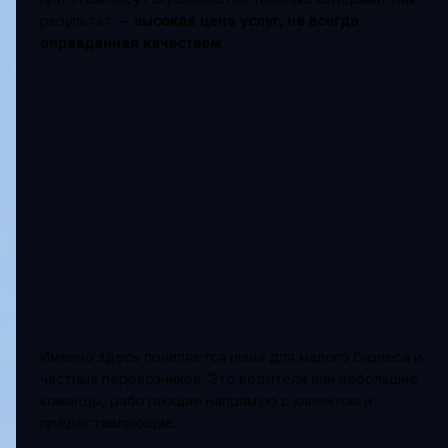
результат —
высокая цена услуг, не всегда
оправданная качеством
.
Именно здесь появляется ниша для малого бизнеса и
частных перевозчиков. Это водители или небольшие
команды, работающие напрямую с клиентом и
предоставляющие: