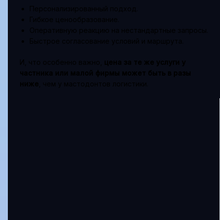
Персонализированный подход.
Гибкое ценообразование.
Оперативную реакцию на нестандартные запросы.
Быстрое согласование условий и маршрута.
И, что особенно важно,
цена за те же услуги у
частника или малой фирмы может быть в разы
ниже
, чем у мастодонтов логистики.