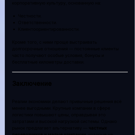
корпоративную культуру, основанную на:
Честности.
Ответственности.
Клиентоориентированности.
Кроме того, с ними проще выстраивать
долгосрочные отношения — постоянные клиенты
часто получают особые условия, бонусы и
бесплатные километры доставки.
Заключение
Реалии экономики делают привычные решения всё
менее выгодными. Крупные компании в сфере
логистики повышают цены, оправдывая это
затратами и высокой нагрузкой системы. Однако
рынок предлагает альтернативу —
частных
перевозчиков и малые компании
, которые не