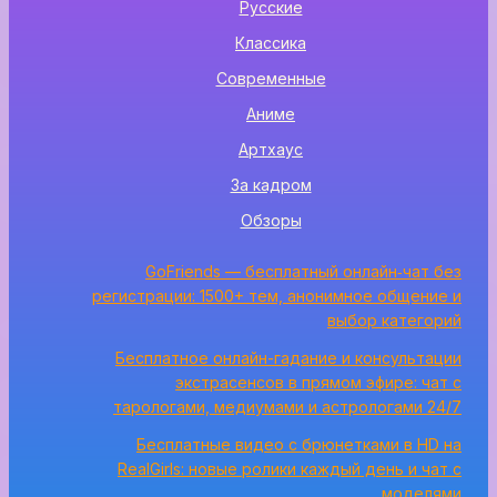
Русские
Классика
Современные
Аниме
Артхаус
За кадром
Обзоры
GoFriends — бесплатный онлайн‑чат без
регистрации: 1500+ тем, анонимное общение и
выбор категорий
Бесплатное онлайн-гадание и консультации
экстрасенсов в прямом эфире: чат с
тарологами, медиумами и астрологами 24/7
Бесплатные видео с брюнетками в HD на
RealGirls: новые ролики каждый день и чат с
моделями