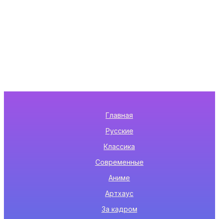
Главная
Русские
Классика
Современные
Аниме
Артхаус
За кадром