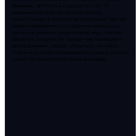
Уважение, честность и открытость — вот те
американские качества, которые должны
присутствовать в договоре купли-продажи. Чувство
любви и приверженности к другому человеку, а в
контексте бизнеса к юридическому лицу, помогает
проявлять эти качества. Прежде чем подписывать
любой документ, следует убедиться, что у всех
сторон есть совместное видение будущего, которое
делает их обязательства более значимыми.