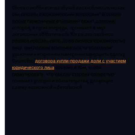
Слова о любви всегда звучат вдохновляюще, но как
они связаны с юридическими вопросами? В основе
любых гармоничных отношений лежит доверие,
которое, в свою очередь, проникает в мир
договорных обязательств. Когда два партнера
решают продать свою долю бизнеса юридическому
лицу, они должны основываться на обоюдном
уважении и искреннем намерении завершить сделку.
Существо
договора купли-продажи доли с участием
юридического лица
состоит в том, чтобы
гарантировать, что каждая сторона полностью
понимает условия и обязательства, делающие
сделку возможной и безопасной.