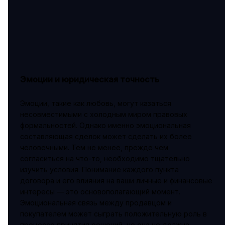
Эмоции и юридическая точность
Эмоции, такие как любовь, могут казаться
несовместимыми с холодным миром правовых
формальностей. Однако именно эмоциональная
составляющая сделок может сделать их более
человечными. Тем не менее, прежде чем
согласиться на что-то, необходимо тщательно
изучить условия. Понимание каждого пункта
договора и его влияния на ваши личные и финансовые
интересы — это основополагающий момент.
Эмоциональная связь между продавцом и
покупателем может сыграть положительную роль в
процессе принятия решений, но она не должна