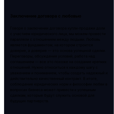
Заключение договора с любовью
Говоря о заключении договора купли-продажи доли
с участием юридического лица, мы можем провести
параллели с отношением между людьми. Любовь
является фундаментом, на котором строится
доверие, а доверие — это основа успешной сделки.
Переговоры, обсуждения условий, работа над
соглашением — все это похоже на создание крепких
отношений. Нужно относиться к каждому шагу с
уважением и пониманием, чтобы создать надежный и
действительно качественный контракт. В итоге,
соблюдение юридических норм и философии любви в
вопросах бизнеса может привести к успешным
сделкам, которые будут служить основой для
будущих партнерств.