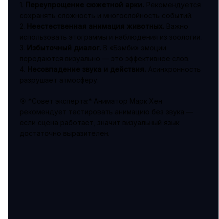
1.
Переупрощение сюжетной арки.
Рекомендуется
сохранять сложность и многослойность событий.
2.
Неестественная анимация животных.
Важно
использовать этограммы и наблюдения из зоологии.
3.
Избыточный диалог.
В «Бэмби» эмоции
передаются визуально — это эффективнее слов.
4.
Несовпадение звука и действия.
Асинхронность
разрушает атмосферу.
🎯 *Совет эксперта:* Аниматор Марк Хен
рекомендует тестировать анимацию без звука —
если сцена работает, значит визуальный язык
достаточно выразителен.