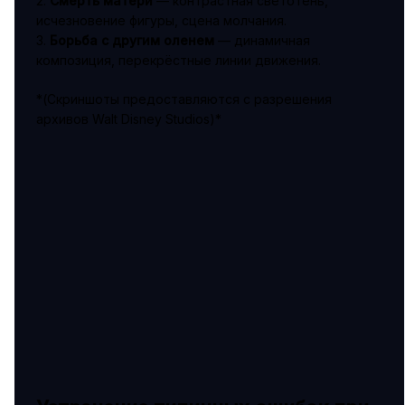
2.
Смерть матери
— контрастная светотень,
исчезновение фигуры, сцена молчания.
3.
Борьба с другим оленем
— динамичная
композиция, перекрёстные линии движения.
*(Скриншоты предоставляются с разрешения
архивов Walt Disney Studios)*