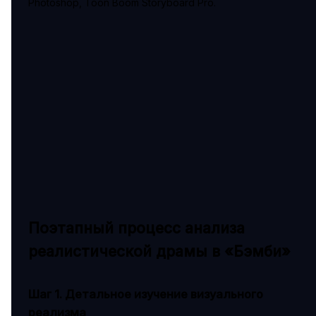
Photoshop, Toon Boom Storyboard Pro.
Поэтапный процесс анализа
реалистической драмы в «Бэмби»
Шаг 1. Детальное изучение визуального
реализма