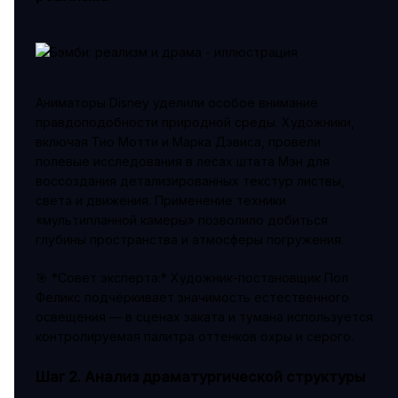
Аниматоры Disney уделили особое внимание
правдоподобности природной среды. Художники,
включая Тио Мотти и Марка Дэвиса, провели
полевые исследования в лесах штата Мэн для
воссоздания детализированных текстур листвы,
света и движения. Применение техники
«мультипланной камеры» позволило добиться
глубины пространства и атмосферы погружения.
🎯 *Совет эксперта:* Художник-постановщик Пол
Феликс подчёркивает значимость естественного
освещения — в сценах заката и тумана используется
контролируемая палитра оттенков охры и серого.
Шаг 2. Анализ драматургической структуры