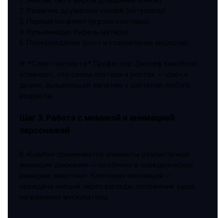
2. Развитие дружеских связей (энтузиазм)
3. Первый конфликт (угроза охотника)
4. Кульминация (гибель матери)
5. Перерождение (рост и становление лидером)
🎯 *Совет эксперта:* Профессор Джозеф Кэмпбелл
отмечает, что схема «потери и роста» — ключ к
драме, вызывающей эмпатию у зрителей любого
возраста.
Шаг 3. Работа с мимикой и анимацией
персонажей
В «Бэмби» применяются элементы реалистичной
анимации движения — особенно в поведенческих
реакциях животных. Ключевая инновация —
передача эмоций через взгляды, положение ушей,
напряжение мускулатуры.