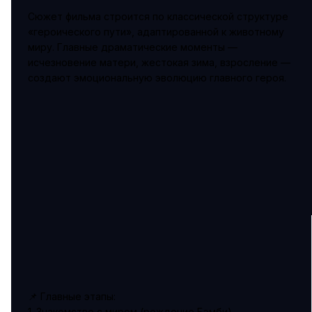
Сюжет фильма строится по классической структуре
«героического пути», адаптированной к животному
миру. Главные драматические моменты —
исчезновение матери, жестокая зима, взросление —
создают эмоциональную эволюцию главного героя.
📌 Главные этапы:
1. Знакомство с миром (рождение Бэмби)