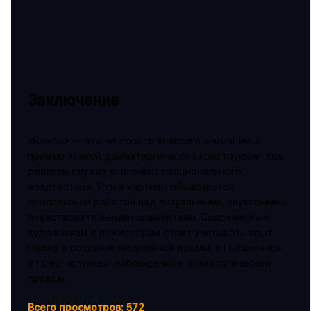
Заключение
«Бэмби» — это не просто классика анимации, а
пример тонкой драматургической конструкции, где
реализм служит усилению эмоционального
воздействия. Успех картины объясняется
комплексной работой над визуальными, звуковыми и
повествовательными элементами. Современным
художникам и режиссёрам стоит учитывать опыт
Disney в создании визуальной драмы, отталкиваясь
от реалистичных наблюдений и психологической
правды.
Всего просмотров:
572