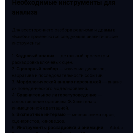
Необходимые инструменты для
анализа
Для всестороннего разбора реализма и драмы в
«Бэмби» применяются следующие аналитические
инструменты:
1.
Кадровый анализ
— детальный просмотр и
раскадровка ключевых сцен.
2.
Сценарный разбор
— изучение диалогов,
нарратива и последовательности событий.
3.
Морфологический анализ персонажей
— анализ
их поведенческого моделирования.
4.
Сравнительное литературоведение
—
сопоставление оригинала Ф. Зальтена с
анимационной адаптацией.
5.
Экспертные интервью
— мнения аниматоров,
сценаристов, киноведов.
6.
Инструменты раскадровки и анимации
— Adobe