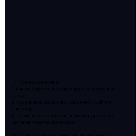
📌 Порядок действий:
1. Анализ референсов животных в естественной
среде
2. Создание анимационных моделей с учётом
анатомии
3. Применение вторичной анимации: дрожание,
дыхание, перемещения веса
🎯 *Совет эксперта:* Глен Кин, легендарный