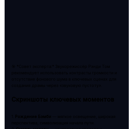
🎯 *Совет эксперта:* Звукорежиссёр Рэнди Том
рекомендует использовать контрасты громкости и
отсутствие фонового шума в ключевых сценах для
создания драмы через «звуковую пустоту».
Скриншоты ключевых моментов
1.
Рождение Бэмби
— мягкое освещение, широкая
перспектива, символизация начала пути.