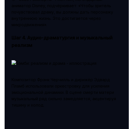
аниматор Disney, подчёркивает: «Чтобы зритель
почувствовал драму, вы должны дать персонажу
внутреннюю жизнь. Это достигается через
микродвижения».
Шаг 4. Аудио-драматургия и музыкальный
реализм
Композитор Фрэнк Черчилль и дирижёр Эдвард
Пламб использовали оркестровку для усиления
эмоциональной динамики. В сцене смерти матери
музыкальный ряд сильно замедляется, акцентируя
тишину и холод.