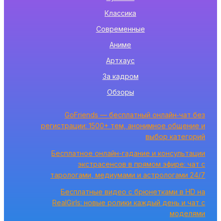
Классика
Современные
Аниме
Артхаус
За кадром
Обзоры
GoFriends — бесплатный онлайн‑чат без
регистрации: 1500+ тем, анонимное общение и
выбор категорий
Бесплатное онлайн-гадание и консультации
экстрасенсов в прямом эфире: чат с
тарологами, медиумами и астрологами 24/7
Бесплатные видео с брюнетками в HD на
RealGirls: новые ролики каждый день и чат с
моделями