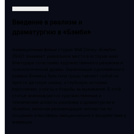
Введение в реализм и
драматургию в «Бэмби»
Анимационный фильм студии Walt Disney «Бэмби»
(1942) занимает уникальное место в истории кино
благодаря сочетанию художественного реализма и
психологической драмы. Экранизация одноимённого
романа Феликса Зальтена представляет собой не
просто детскую сказку, а глубокую историю
взросления, утраты и борьбы за выживание. В этой
статье анализируются художественные и
технические аспекты реализма и драматургии в
«Бэмби», включая рекомендации экспертов по
созданию атмосферы эмоционального воздействия в
анимации.