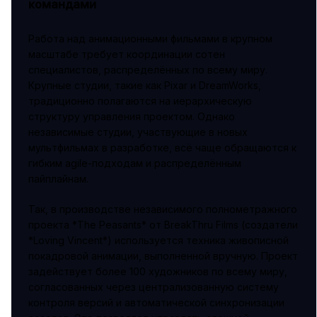
командами
Работа над анимационными фильмами в крупном
масштабе требует координации сотен
специалистов, распределённых по всему миру.
Крупные студии, такие как Pixar и DreamWorks,
традиционно полагаются на иерархическую
структуру управления проектом. Однако
независимые студии, участвующие в новых
мультфильмах в разработке, всё чаще обращаются к
гибким agile-подходам и распределённым
пайплайнам.
Так, в производстве независимого полнометражного
проекта *The Peasants* от BreakThru Films (создатели
*Loving Vincent*) используется техника живописной
покадровой анимации, выполненной вручную. Проект
задействует более 100 художников по всему миру,
согласованных через централизованную систему
контроля версий и автоматической синхронизации