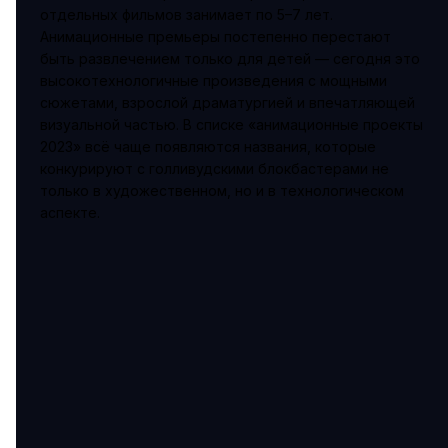
отдельных фильмов занимает по 5–7 лет.
Анимационные премьеры постепенно перестают
быть развлечением только для детей — сегодня это
высокотехнологичные произведения с мощными
сюжетами, взрослой драматургией и впечатляющей
визуальной частью. В списке «анимационные проекты
2023» всё чаще появляются названия, которые
конкурируют с голливудскими блокбастерами не
только в художественном, но и в технологическом
аспекте.