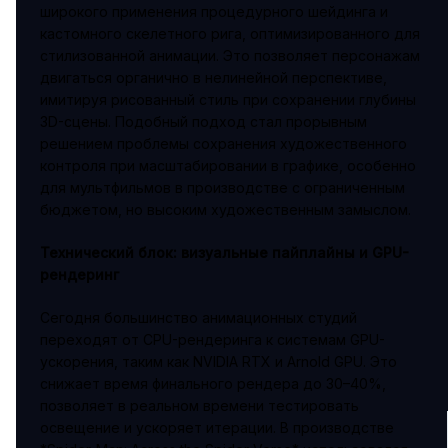
широкого применения процедурного шейдинга и
кастомного скелетного рига, оптимизированного для
стилизованной анимации. Это позволяет персонажам
двигаться органично в нелинейной перспективе,
имитируя рисованный стиль при сохранении глубины
3D-сцены. Подобный подход стал прорывным
решением проблемы сохранения художественного
контроля при масштабировании в графике, особенно
для мультфильмов в производстве с ограниченным
бюджетом, но высоким художественным замыслом.
Технический блок: визуальные пайплайны и GPU-
рендеринг
Сегодня большинство анимационных студий
переходят от CPU-рендеринга к системам GPU-
ускорения, таким как NVIDIA RTX и Arnold GPU. Это
снижает время финального рендера до 30–40%,
позволяет в реальном времени тестировать
освещение и ускоряет итерации. В производстве