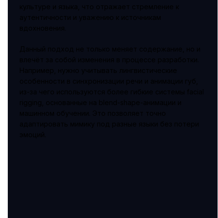
культуре и языка, что отражает стремление к
аутентичности и уважению к источникам
вдохновения.
Данный подход не только меняет содержание, но и
влечёт за собой изменения в процессе разработки.
Например, нужно учитывать лингвистические
особенности в синхронизации речи и анимации губ,
из-за чего используются более гибкие системы facial
rigging, основанные на blend-shape-анимации и
машинном обучении. Это позволяет точно
адаптировать мимику под разные языки без потери
эмоций.