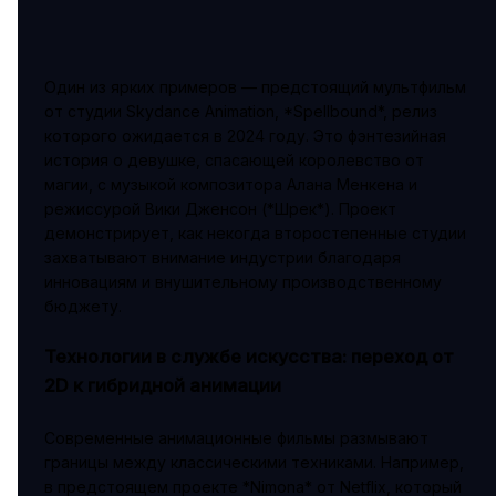
Один из ярких примеров — предстоящий мультфильм
от студии Skydance Animation, *Spellbound*, релиз
которого ожидается в 2024 году. Это фэнтезийная
история о девушке, спасающей королевство от
магии, с музыкой композитора Алана Менкена и
режиссурой Вики Дженсон (*Шрек*). Проект
демонстрирует, как некогда второстепенные студии
захватывают внимание индустрии благодаря
инновациям и внушительному производственному
бюджету.
Технологии в службе искусства: переход от
2D к гибридной анимации
Современные анимационные фильмы размывают
границы между классическими техниками. Например,
в предстоящем проекте *Nimona* от Netflix, который