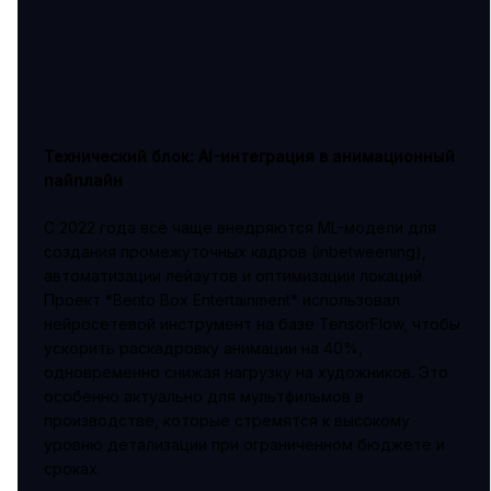
Технический блок: AI-интеграция в анимационный
пайплайн
С 2022 года всё чаще внедряются ML-модели для
создания промежуточных кадров (inbetweening),
автоматизации лейаутов и оптимизации локаций.
Проект *Bento Box Entertainment* использовал
нейросетевой инструмент на базе TensorFlow, чтобы
ускорить раскадровку анимации на 40%,
одновременно снижая нагрузку на художников. Это
особенно актуально для мультфильмов в
производстве, которые стремятся к высокому
уровню детализации при ограниченном бюджете и
сроках.