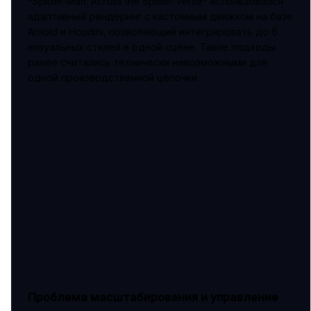
*Spider-Man: Across the Spider-Verse* использовался
адаптивный рендеринг с кастомным движком на базе
Arnold и Houdini, позволяющий интегрировать до 6
визуальных стилей в одной сцене. Такие подходы
ранее считались технически невозможными для
одной производственной цепочки.
Проблема масштабирования и управление