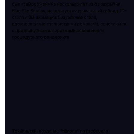
был «заморожен» на несколько лет из-за закрытия
Blue Sky Studios, используется уникальный гибрид 2D-
стиля и 3D-анимации. Визуальные стили,
вдохновлённые графическими романами, сочетаются
с продвинутыми алгоритмами освещения и
процедурного рендеринга.
Технически, создание *Nimona* потребовало