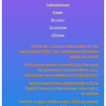
Современные
Аниме
Артхаус
За кадром
Обзоры
GoFriends — бесплатный онлайн‑чат без
регистрации: 1500+ тем, анонимное общение и
выбор категорий
Бесплатное онлайн-гадание и консультации
экстрасенсов в прямом эфире: чат с
тарологами, медиумами и астрологами 24/7
Бесплатные видео с брюнетками в HD на
RealGirls: новые ролики каждый день и чат с
моделями
Рейтинг лучших онлайн-казино 2026: легальные