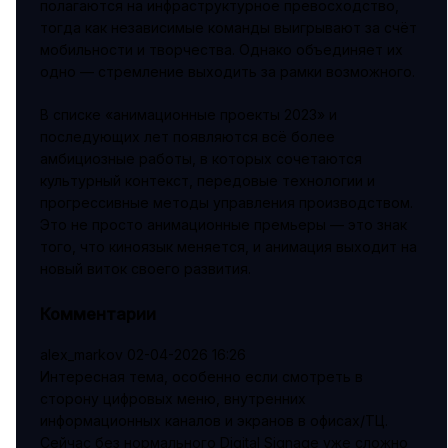
полагаются на инфраструктурное превосходство,
тогда как независимые команды выигрывают за счёт
мобильности и творчества. Однако объединяет их
одно — стремление выходить за рамки возможного.
В списке «анимационные проекты 2023» и
последующих лет появляются всё более
амбициозные работы, в которых сочетаются
культурный контекст, передовые технологии и
прогрессивные методы управления производством.
Это не просто анимационные премьеры — это знак
того, что киноязык меняется, и анимация выходит на
новый виток своего развития.
Комментарии
alex_markov
02-04-2026 16:26
Интересная тема, особенно если смотреть в
сторону цифровых меню, внутренних
информационных каналов и экранов в офисах/ТЦ.
Сейчас без нормального Digital Signage уже сложно