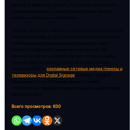
привлечь внимание: важно, чтобы всё управлялось
централизованно, а контент можно было быстро
менять под акции и расписания.
Обращу внимание тем, кто только присматривается к
таким решениям: есть готовые рекламные плееры и
телевизоры, которыми можно управлять через
интернет, разбивать экран на зоны (как на ТВ-
каналах) и крутить разный контент по расписанию.
Пример набора таких устройств и софта можно
посмотреть тут:
рекламные сетевые медиа плееры и
телевизоры для Digital Signage
. Удобно, что всё
завязывается на облачный сервис или ваш
собственный сервер, не надо городить самописные
«велосипеды».
Всего просмотров:
630