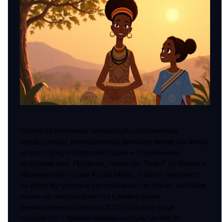
Одной из ключевых тенденций современных
предстоящих анимационных фильмов является фокус
на культурную репрезентацию и социальную
проблематику. Проекты, такие как *Iwaju* от Disney и
африканской студии Kugali Media, ставят приоритет
на афро-футуризм и рассказывают истории, которые
ранее не находили места в мейнстриме.
Анимационные проекты 2023 года всё чаще
создаются с привлечением консультантов по