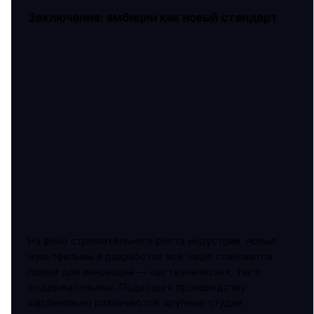
Заключение: амбиции как новый стандарт
На фоне стремительного роста индустрии, новые
мультфильмы в разработке всё чаще становятся
полем для инноваций — как технических, так и
содержательных. Подходы к производству
кардинально различаются: крупные студии